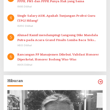
PPPK. PNS dan PPPK Punya Hak yang Sama
15615 Dilihat
Single Salary ASN, Apakah Tunjangan Profesi Guru
4
(TPG) Hilang?
15390 Dilihat
Ahmad Kamil mendampingi Langsung Dike Mandala
5
Putra pada Acara Grand Finalis Lomba Baca Teks
Proklamasi Mirip Bung Karno di Bali
14513 Dilihat
Rancangan PP Manajemen Dikebut, Validasi Honorer
6
Diperketat, Honorer Bodong Was-Was
14105 Dilihat
Hiburan