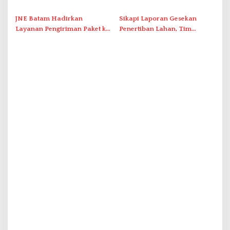
Intelektual Rokok Ilegal Tak
dalam Operasi Cukai
Tersentuh?
JNE Batam Hadirkan
Sikapi Laporan Gesekan
Layanan Pengiriman Paket ke
Penertiban Lahan, Tim
Singapura Mulai Rp100 Ribu
Hukum Terlapor Memenuhi
Undangan Klarifikasi Polresta
Bukittinggi