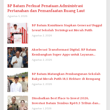
BP Batam Perkuat Penataan Administrasi
Pertanahan dan Pemanfaatan Ruang Laut
Agustus 5, 2026
BP Batam Komitmen Siapkan Generasi Unggul
Lewat Sekolah Terintegrasi Merah Putih
Agustus 2, 2026
Akselerasi Transformasi Digital, BP Batam
Kembangkan Super Apps untuk Layanan
Terpadu
Agustus 2, 2026
BP Batam Matangkan Pembangunan Sekolah
Rakyat Merah Putih 18,5 Hektare di Rempang
Agustus 2, 2026
Dinobatkan Best Place to Invest 2026,
Investasi Batam Tembus Rp69,3 Triliun dan
Ekonomi Tumbuh 6,76 Persen
Agustus 1, 2026