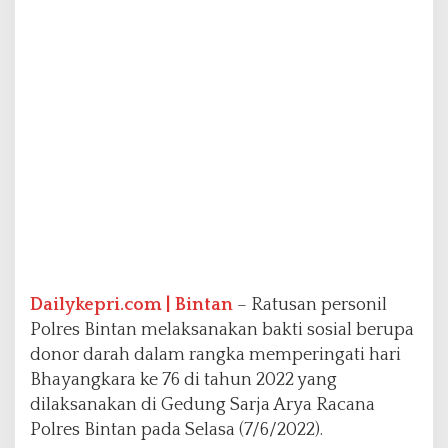
a
k
s
a
n
a
k
a
n
B
a
k
t
i
S
Dailykepri.com | Bintan
– Ratusan personil
o
s
Polres Bintan melaksanakan bakti sosial berupa
i
donor darah dalam rangka memperingati hari
a
Bhayangkara ke 76 di tahun 2022 yang
l
dilaksanakan di Gedung Sarja Arya Racana
D
o
Polres Bintan pada Selasa (7/6/2022).
n