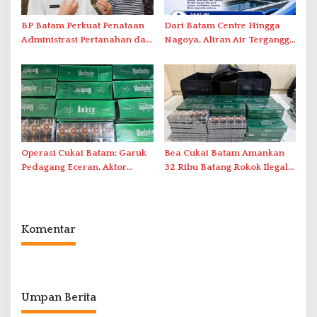
BP Batam Perkuat Penataan
Dari Batam Centre Hingga
Administrasi Pertanahan dan
Nagoya, Aliran Air Terganggu
Pemanfaatan Ruang Laut
Akibat Listrik Padam di IPA
Duriangkang
Operasi Cukai Batam: Garuk
Bea Cukai Batam Amankan
Pedagang Eceran, Aktor
32 Ribu Batang Rokok Ilegal
Intelektual Rokok Ilegal Tak
dalam Operasi Cukai
Tersentuh?
Komentar
Umpan Berita