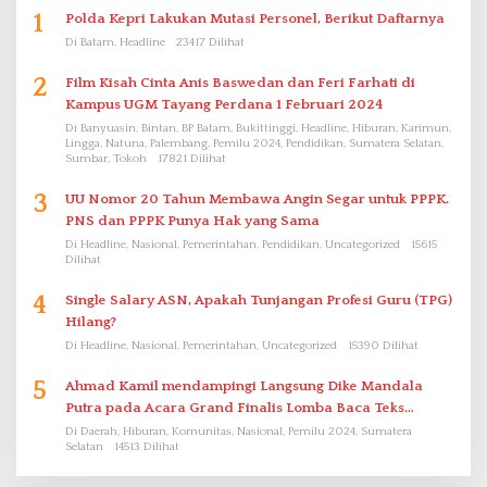
1
Polda Kepri Lakukan Mutasi Personel, Berikut Daftarnya
Di Batam, Headline
23417 Dilihat
2
Film Kisah Cinta Anis Baswedan dan Feri Farhati di
Kampus UGM Tayang Perdana 1 Februari 2024
Di Banyuasin, Bintan, BP Batam, Bukittinggi, Headline, Hiburan, Karimun,
Lingga, Natuna, Palembang, Pemilu 2024, Pendidikan, Sumatera Selatan,
Sumbar, Tokoh
17821 Dilihat
3
UU Nomor 20 Tahun Membawa Angin Segar untuk PPPK.
PNS dan PPPK Punya Hak yang Sama
Di Headline, Nasional, Pemerintahan, Pendidikan, Uncategorized
15615
Dilihat
4
Single Salary ASN, Apakah Tunjangan Profesi Guru (TPG)
Hilang?
Di Headline, Nasional, Pemerintahan, Uncategorized
15390 Dilihat
5
Ahmad Kamil mendampingi Langsung Dike Mandala
Putra pada Acara Grand Finalis Lomba Baca Teks
Proklamasi Mirip Bung Karno di Bali
Di Daerah, Hiburan, Komunitas, Nasional, Pemilu 2024, Sumatera
Selatan
14513 Dilihat