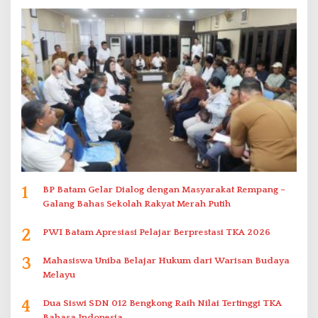
1
BP Batam Gelar Dialog dengan Masyarakat Rempang –
Galang Bahas Sekolah Rakyat Merah Putih
2
PWI Batam Apresiasi Pelajar Berprestasi TKA 2026
3
Mahasiswa Uniba Belajar Hukum dari Warisan Budaya
Melayu
4
Dua Siswi SDN 012 Bengkong Raih Nilai Tertinggi TKA
Bahasa Indonesia