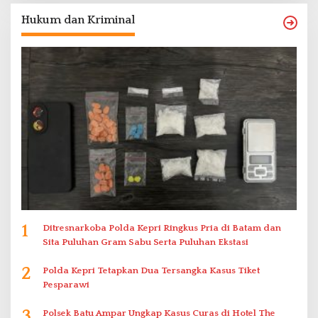
Hukum dan Kriminal
1
Ditresnarkoba Polda Kepri Ringkus Pria di Batam dan
Sita Puluhan Gram Sabu Serta Puluhan Ekstasi
2
Polda Kepri Tetapkan Dua Tersangka Kasus Tiket
Pesparawi
3
Polsek Batu Ampar Ungkap Kasus Curas di Hotel The