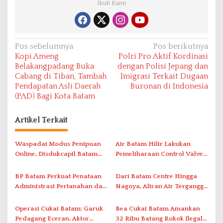
Ikuti Kami
N
Pos sebelumnya
Pos berikutnya
Kopi Ameng
Polri Pro Aktif Kordinasi
a
Belakangpadang Buka
dengan Polisi Jepang dan
v
Cabang di Tiban, Tambah
Imigrasi Terkait Dugaan
Pendapatan Asli Daerah
Buronan di Indonesia
i
(PAD) Bagi Kota Batam
g
a
Artikel Terkait
s
i
Waspadai Modus Penipuan
Air Batam Hilir Lakukan
Online, Disdukcapil Batam
Pemeliharaan Control Valve,
p
Tegaskan Aktivasi IKD Wajib
Ini Daftar Area Terdampak
o
Tatap Muka
BP Batam Perkuat Penataan
Dari Batam Centre Hingga
s
Administrasi Pertanahan dan
Nagoya, Aliran Air Terganggu
Pemanfaatan Ruang Laut
Akibat Listrik Padam di IPA
Duriangkang
Operasi Cukai Batam: Garuk
Bea Cukai Batam Amankan
Pedagang Eceran, Aktor
32 Ribu Batang Rokok Ilegal