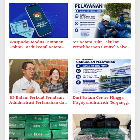
Waspadai Modus Penipuan
Air Batam Hilir Lakukan
Online, Disdukcapil Batam
Pemeliharaan Control Valve,
Tegaskan Aktivasi IKD Wajib
Ini Daftar Area Terdampak
Tatap Muka
BP Batam Perkuat Penataan
Dari Batam Centre Hingga
Administrasi Pertanahan dan
Nagoya, Aliran Air Terganggu
Pemanfaatan Ruang Laut
Akibat Listrik Padam di IPA
Duriangkang