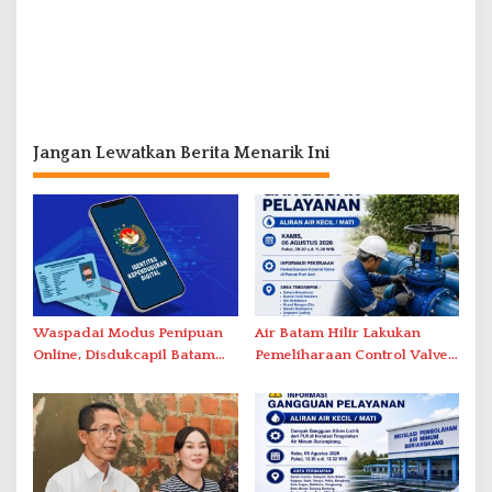
Jangan Lewatkan Berita Menarik Ini
Waspadai Modus Penipuan
Air Batam Hilir Lakukan
Online, Disdukcapil Batam
Pemeliharaan Control Valve,
Tegaskan Aktivasi IKD Wajib
Ini Daftar Area Terdampak
Tatap Muka