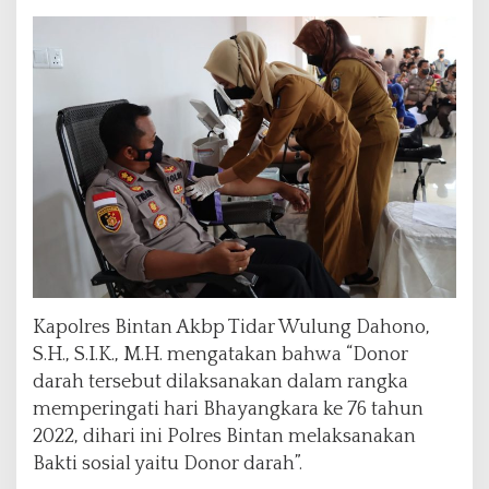
o
r
D
a
r
a
h
Kapolres Bintan Akbp Tidar Wulung Dahono,
S.H., S.I.K., M.H. mengatakan bahwa “Donor
darah tersebut dilaksanakan dalam rangka
memperingati hari Bhayangkara ke 76 tahun
2022, dihari ini Polres Bintan melaksanakan
Bakti sosial yaitu Donor darah”.