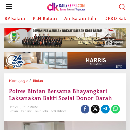
L
e
w
BP Batam
PLN Batam
Air Batam Hilir
DPRD Bata
a
t
i
k
e
k
o
n
t
e
n
Homepage
/
Bintan
P
o
Polres Bintan Bersama Bhayangkari
l
Laksanakan Bakti Sosial Donor Darah
r
e
Daniel
Juni 7, 2022
s
Bintan
,
Headline
,
Tni & Polri
663 Dilihat
B
i
n