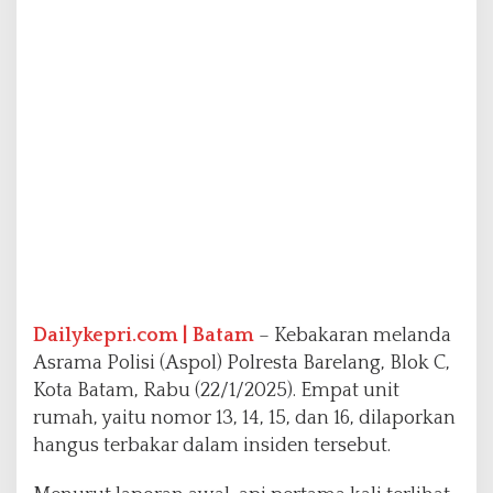
d
i
A
s
r
a
m
a
P
o
l
r
e
s
t
Dailykepri.com | Batam
– Kebakaran melanda
a
B
Asrama Polisi (Aspol) Polresta Barelang, Blok C,
a
Kota Batam, Rabu (22/1/2025). Empat unit
r
rumah, yaitu nomor 13, 14, 15, dan 16, dilaporkan
e
hangus terbakar dalam insiden tersebut.
l
a
n