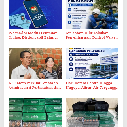
Waspadai Modus Penipuan
Air Batam Hilir Lakukan
Online, Disdukcapil Batam
Pemeliharaan Control Valve,
Tegaskan Aktivasi IKD Wajib
Ini Daftar Area Terdampak
Tatap Muka
BP Batam Perkuat Penataan
Dari Batam Centre Hingga
Administrasi Pertanahan dan
Nagoya, Aliran Air Terganggu
Pemanfaatan Ruang Laut
Akibat Listrik Padam di IPA
Duriangkang