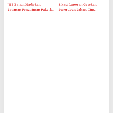
Tersentuh?
JNE Batam Hadirkan
Sikapi Laporan Gesekan
Layanan Pengiriman Paket ke
Penertiban Lahan, Tim
Singapura Mulai Rp100 Ribu
Hukum Terlapor Memenuhi
Undangan Klarifikasi Polresta
Bukittinggi