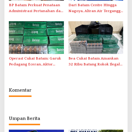
BP Batam Perkuat Penataan
Dari Batam Centre Hingga
Administrasi Pertanahan dan
Nagoya, Aliran Air Terganggu
Pemanfaatan Ruang Laut
Akibat Listrik Padam di IPA
Duriangkang
Operasi Cukai Batam: Garuk
Bea Cukai Batam Amankan
Pedagang Eceran, Aktor
32 Ribu Batang Rokok Ilegal
Intelektual Rokok Ilegal Tak
dalam Operasi Cukai
Tersentuh?
Komentar
Umpan Berita