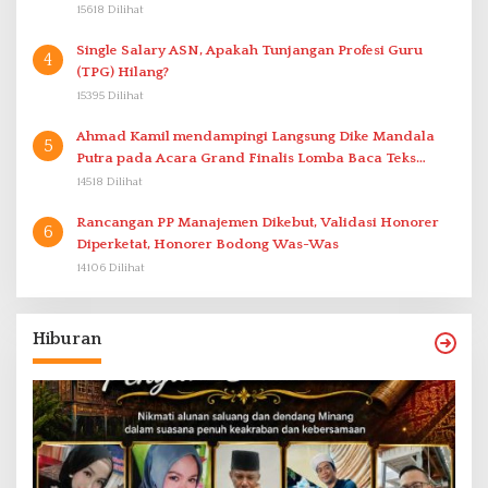
15618 Dilihat
Single Salary ASN, Apakah Tunjangan Profesi Guru
4
(TPG) Hilang?
15395 Dilihat
Ahmad Kamil mendampingi Langsung Dike Mandala
5
Putra pada Acara Grand Finalis Lomba Baca Teks
Proklamasi Mirip Bung Karno di Bali
14518 Dilihat
Rancangan PP Manajemen Dikebut, Validasi Honorer
6
Diperketat, Honorer Bodong Was-Was
14106 Dilihat
Hiburan