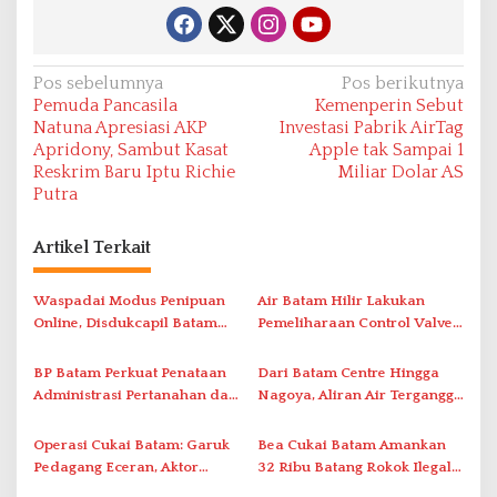
N
Pos sebelumnya
Pos berikutnya
Pemuda Pancasila
Kemenperin Sebut
a
Natuna Apresiasi AKP
Investasi Pabrik AirTag
v
Apridony, Sambut Kasat
Apple tak Sampai 1
Reskrim Baru Iptu Richie
Miliar Dolar AS
i
Putra
g
a
Artikel Terkait
s
i
Waspadai Modus Penipuan
Air Batam Hilir Lakukan
Online, Disdukcapil Batam
Pemeliharaan Control Valve,
p
Tegaskan Aktivasi IKD Wajib
Ini Daftar Area Terdampak
o
Tatap Muka
BP Batam Perkuat Penataan
Dari Batam Centre Hingga
s
Administrasi Pertanahan dan
Nagoya, Aliran Air Terganggu
Pemanfaatan Ruang Laut
Akibat Listrik Padam di IPA
Duriangkang
Operasi Cukai Batam: Garuk
Bea Cukai Batam Amankan
Pedagang Eceran, Aktor
32 Ribu Batang Rokok Ilegal
Intelektual Rokok Ilegal Tak
dalam Operasi Cukai