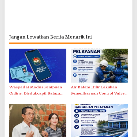
Jangan Lewatkan Berita Menarik Ini
Waspadai Modus Penipuan
Air Batam Hilir Lakukan
Online, Disdukcapil Batam
Pemeliharaan Control Valve,
Tegaskan Aktivasi IKD Wajib
Ini Daftar Area Terdampak
Tatap Muka