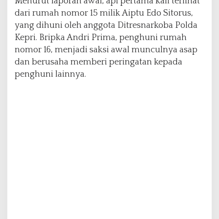
Menurut laporan awal, api pertama kali terlihat
g
dari rumah nomor 15 milik Aiptu Edo Sitorus,
yang dihuni oleh anggota Ditresnarkoba Polda
Kepri. Bripka Andri Prima, penghuni rumah
nomor 16, menjadi saksi awal munculnya asap
dan berusaha memberi peringatan kepada
penghuni lainnya.