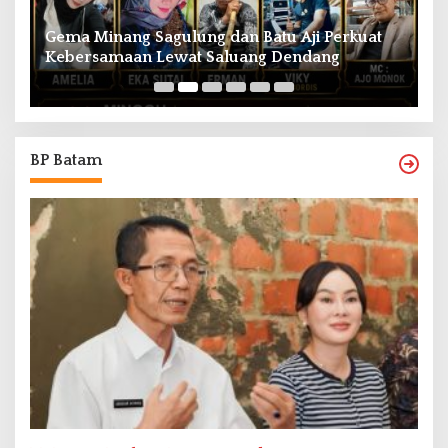
Gema Minang Sagulung dan Batu Aji Perkuat
A
Kebersamaan Lewat Saluang Dendang
H
BP Batam