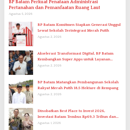
BP Batam Perkuat Penataan Administrasi
Pertanahan dan Pemanfaatan Ruang Laut
Agustus 5, 2026
BP Batam Komitmen Siapkan Generasi Unggul
Lewat Sekolah Terintegrasi Merah Putih
Agustus 2, 2026
Akselerasi Transformasi Digital, BP Batam
Kembangkan Super Apps untuk Layanan
Terpadu
Agustus 2, 2026
BP Batam Matangkan Pembangunan Sekolah
Rakyat Merah Putih 18,5 Hektare di Rempang
Agustus 2, 2026
Dinobatkan Best Place to Invest 2026,
Investasi Batam Tembus Rp69,3 Triliun dan
Ekonomi Tumbuh 6,76 Persen
Agustus 1, 2026