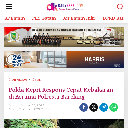
L
e
w
BP Batam
PLN Batam
Air Batam Hilir
DPRD Bata
a
t
i
k
e
k
o
n
t
e
n
Homepage
/
Batam
P
o
Polda Kepri Respons Cepat Kebakaran
l
di Asrama Polresta Barelang
d
a
Admin
Januari 23, 2025
K
Batam
,
Headline
2972 Dilihat
e
p
r