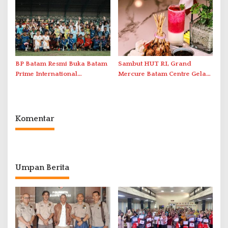
Penanganan Stroke
Antar-IPAM
Berstandar Internasional
BP Batam Resmi Buka Batam
Sambut HUT RI, Grand
Prime International
Mercure Batam Centre Gelar
Grassroot Football Festival
Promo Kuliner ‘Flavours of
2026 di Stadion Temenggung
Nusantara’
Abdul Jamal
Komentar
Umpan Berita