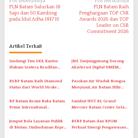
N
Pos sebelumnya
Pos berikutnya
PLN Batam Salurkan 18
PLN Batam Raih
a
Sapi dan 50 Kambing
Penghargaan TOP CSR
v
pada Idul Adha 1447 H
Awards 2026 dan TOP
Leader on CSR
i
Commitment 2026
g
a
Artikel Terkait
s
i
Lindungi Tim SK4, Kantor
JNE Tanjungpinang Dorong
Hukum Lentera Keadilan
Akselerasi Digital UMKM
p
Laporkan Dugaan
Lewat AIM ASEAN Roadshow
o
Perlawanan ke Petugas di
2026
RSBP Batam Raih Diamond
Pasokan Air Waduk Nongsa
s
Bukik Batarah
Status dari World Stroke
Menyusut, Air Batam Hilir
Organization untuk
Optimalkan Rekayasa Suplai
Penanganan Stroke
Antar-IPAM
BP Batam Resmi Buka Batam
Sambut HUT RI, Grand
Berstandar Internasional
Prime International
Mercure Batam Centre Gelar
Grassroot Football Festival
Promo Kuliner ‘Flavours of
2026 di Stadion Temenggung
Nusantara’
Jemput Bola Layanan Publik
RSBP Batam dan BPOM
Abdul Jamal
di Bintan, Ombudsman Kepri
Perkuat Sinergi Pengawasan
Serap Keluhan Bansos hingga
Distribusi Obat dan