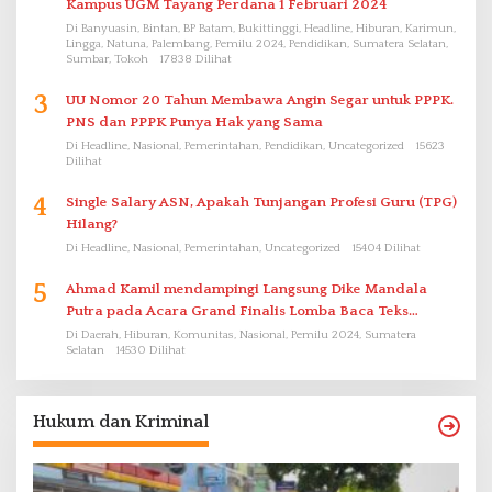
Kampus UGM Tayang Perdana 1 Februari 2024
Di Banyuasin, Bintan, BP Batam, Bukittinggi, Headline, Hiburan, Karimun,
Lingga, Natuna, Palembang, Pemilu 2024, Pendidikan, Sumatera Selatan,
Sumbar, Tokoh
17838 Dilihat
3
UU Nomor 20 Tahun Membawa Angin Segar untuk PPPK.
PNS dan PPPK Punya Hak yang Sama
Di Headline, Nasional, Pemerintahan, Pendidikan, Uncategorized
15623
Dilihat
4
Single Salary ASN, Apakah Tunjangan Profesi Guru (TPG)
Hilang?
Di Headline, Nasional, Pemerintahan, Uncategorized
15404 Dilihat
5
Ahmad Kamil mendampingi Langsung Dike Mandala
Putra pada Acara Grand Finalis Lomba Baca Teks
Proklamasi Mirip Bung Karno di Bali
Di Daerah, Hiburan, Komunitas, Nasional, Pemilu 2024, Sumatera
Selatan
14530 Dilihat
Hukum dan Kriminal