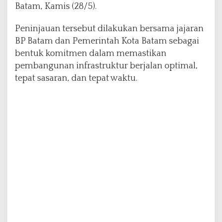
Batam, Kamis (28/5).
g
k
a
Peninjauan tersebut dilakukan bersama jajaran
t
BP Batam dan Pemerintah Kota Batam sebagai
a
bentuk komitmen dalam memastikan
n
pembangunan infrastruktur berjalan optimal,
J
a
tepat sasaran, dan tepat waktu.
l
a
n
d
a
n
D
r
a
i
n
a
s
e