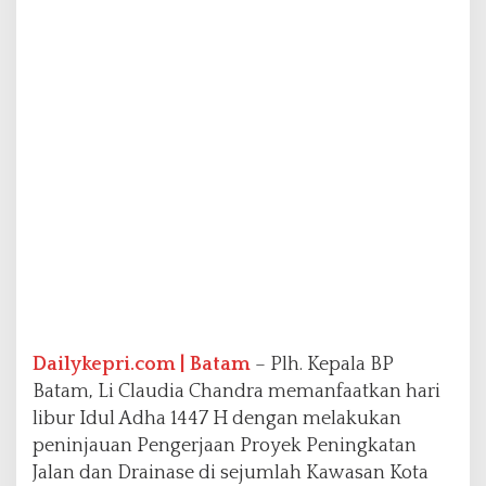
r
a
T
i
n
j
a
u
P
e
n
g
e
r
j
a
a
Dailykepri.com | Batam
– Plh. Kepala BP
n
Batam, Li Claudia Chandra memanfaatkan hari
P
e
libur Idul Adha 1447 H dengan melakukan
n
peninjauan Pengerjaan Proyek Peningkatan
i
Jalan dan Drainase di sejumlah Kawasan Kota
n