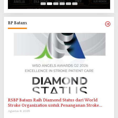
BP Batam
RSBP Batam Raih Diamond Status dari World
Stroke Organization untuk Penanganan Stroke
Berstandar Internasional
Agustus 8, 2026