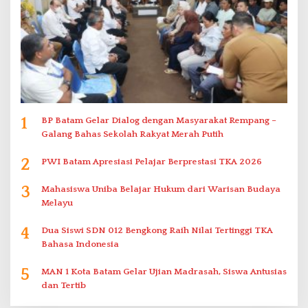
1
BP Batam Gelar Dialog dengan Masyarakat Rempang –
Galang Bahas Sekolah Rakyat Merah Putih
2
PWI Batam Apresiasi Pelajar Berprestasi TKA 2026
3
Mahasiswa Uniba Belajar Hukum dari Warisan Budaya
Melayu
4
Dua Siswi SDN 012 Bengkong Raih Nilai Tertinggi TKA
Bahasa Indonesia
5
MAN 1 Kota Batam Gelar Ujian Madrasah, Siswa Antusias
dan Tertib