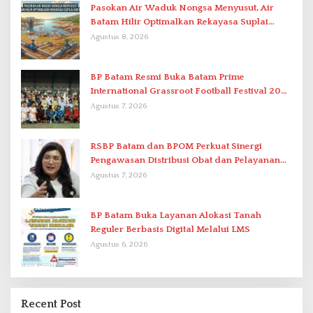
Pasokan Air Waduk Nongsa Menyusut, Air
Batam Hilir Optimalkan Rekayasa Suplai
Antar-IPAM
Agustus 8, 2026
BP Batam Resmi Buka Batam Prime
International Grassroot Football Festival 2026
di Stadion Temenggung Abdul Jamal
Agustus 7, 2026
RSBP Batam dan BPOM Perkuat Sinergi
Pengawasan Distribusi Obat dan Pelayanan
Kefarmasian
Agustus 7, 2026
BP Batam Buka Layanan Alokasi Tanah
Reguler Berbasis Digital Melalui LMS
Agustus 6, 2026
Recent Post