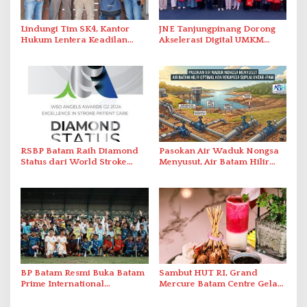
Lindungi Tim SK4, Kantor
JNE Tanjungpinang Dorong
Hukum Lentera Keadilan
Akselerasi Digital UMKM
Laporkan Dugaan
Lewat AIM ASEAN Roadshow
Perlawanan ke Petugas di
2026
Bukik Batarah
RSBP Batam Raih Diamond
Pasokan Air Waduk Nongsa
Status dari World Stroke
Menyusut, Air Batam Hilir
Organization untuk
Optimalkan Rekayasa Suplai
Penanganan Stroke
Antar-IPAM
Berstandar Internasional
BP Batam Resmi Buka Batam
Sambut HUT RI, Grand
Prime International
Mercure Batam Centre Gelar
Grassroot Football Festival
Promo Kuliner ‘Flavours of
2026 di Stadion Temenggung
Nusantara’