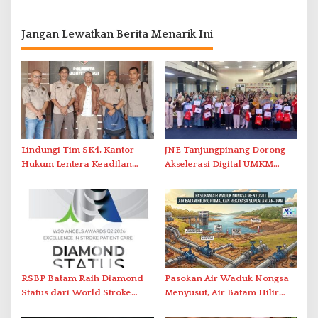
Jangan Lewatkan Berita Menarik Ini
Lindungi Tim SK4, Kantor
JNE Tanjungpinang Dorong
Hukum Lentera Keadilan
Akselerasi Digital UMKM
Laporkan Dugaan
Lewat AIM ASEAN Roadshow
Perlawanan ke Petugas di
2026
Bukik Batarah
RSBP Batam Raih Diamond
Pasokan Air Waduk Nongsa
Status dari World Stroke
Menyusut, Air Batam Hilir
Organization untuk
Optimalkan Rekayasa Suplai