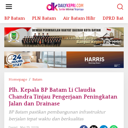
L
e
w
BP Batam
PLN Batam
Air Batam Hilir
DPRD Bata
a
t
i
k
e
k
o
n
t
e
n
Homepage
/
Batam
P
l
Plh. Kepala BP Batam Li Claudia
h
Chandra Tinjau Pengerjaan Peningkatan
.
K
Jalan dan Drainase
e
BP Batam pastikan pembangunan infrastruktur
p
berjalan tepat waktu dan berkualitas
a
l
Daniel
Mei 29, 2026