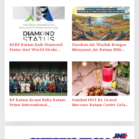
Perlawanan ke Petugas di
2026
Bukik Batarah
RSBP Batam Raih Diamond
Pasokan Air Waduk Nongsa
Status dari World Stroke
Menyusut, Air Batam Hilir
Organization untuk
Optimalkan Rekayasa Suplai
Penanganan Stroke
Antar-IPAM
Berstandar Internasional
BP Batam Resmi Buka Batam
Sambut HUT RI, Grand
Prime International
Mercure Batam Centre Gelar
Grassroot Football Festival
Promo Kuliner ‘Flavours of
2026 di Stadion Temenggung
Nusantara’
Abdul Jamal