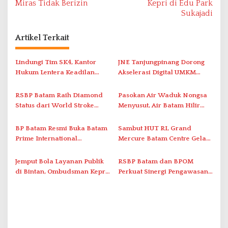
v
Miras Tidak Berizin
Kepri di Edu Park
Sukajadi
i
g
Artikel Terkait
a
s
Lindungi Tim SK4, Kantor
JNE Tanjungpinang Dorong
i
Hukum Lentera Keadilan
Akselerasi Digital UMKM
Laporkan Dugaan
Lewat AIM ASEAN Roadshow
p
Perlawanan ke Petugas di
2026
RSBP Batam Raih Diamond
Pasokan Air Waduk Nongsa
o
Bukik Batarah
Status dari World Stroke
Menyusut, Air Batam Hilir
s
Organization untuk
Optimalkan Rekayasa Suplai
Penanganan Stroke
Antar-IPAM
BP Batam Resmi Buka Batam
Sambut HUT RI, Grand
Berstandar Internasional
Prime International
Mercure Batam Centre Gelar
Grassroot Football Festival
Promo Kuliner ‘Flavours of
2026 di Stadion Temenggung
Nusantara’
Jemput Bola Layanan Publik
RSBP Batam dan BPOM
Abdul Jamal
di Bintan, Ombudsman Kepri
Perkuat Sinergi Pengawasan
Serap Keluhan Bansos hingga
Distribusi Obat dan
Solar Nelayan
Pelayanan Kefarmasian