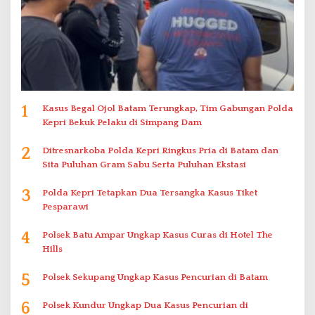
1
Kasus Begal Ojol Batam Terungkap, Tim Gabungan Polda
Kepri Bekuk Pelaku di Simpang Dam
2
Ditresnarkoba Polda Kepri Ringkus Pria di Batam dan
Sita Puluhan Gram Sabu Serta Puluhan Ekstasi
3
Polda Kepri Tetapkan Dua Tersangka Kasus Tiket
Pesparawi
4
Polsek Batu Ampar Ungkap Kasus Curas di Hotel The
Hills
5
Polsek Sekupang Ungkap Kasus Pencurian di Batam
6
Polsek Kundur Ungkap Dua Kasus Pencurian di