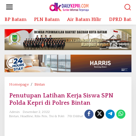
L
e
w
BP Batam
PLN Batam
Air Batam Hilir
DPRD Bata
a
t
i
k
e
k
o
n
t
e
n
Homepage
/
Bintan
P
e
Penutupan Latihan Kerja Siswa SPN
n
Polda Kepri di Polres Bintan
u
t
Admin
Desember 2, 2022
u
Bintan
,
Headline
,
Rilis Pers
,
Tni & Polri
761 Dilihat
p
a
n