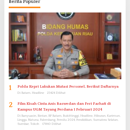
Berita Populer
1
Polda Kepri Lakukan Mutasi Personel, Berikut Daftarnya
Di Batam, Headline
23424 Dilihat
2
Film Kisah Cinta Anis Baswedan dan Feri Farhati di
Kampus UGM Tayang Perdana 1 Februari 2024
Di Banyuasin, Bintan, BP Batam, Bukittinggi, Headline, Hiburan, Karimun,
Lingga, Natuna, Palembang, Pemilu 2024, Pendidikan, Sumatera Selatan,
Sumbar, Tokoh
17840 Dilihat