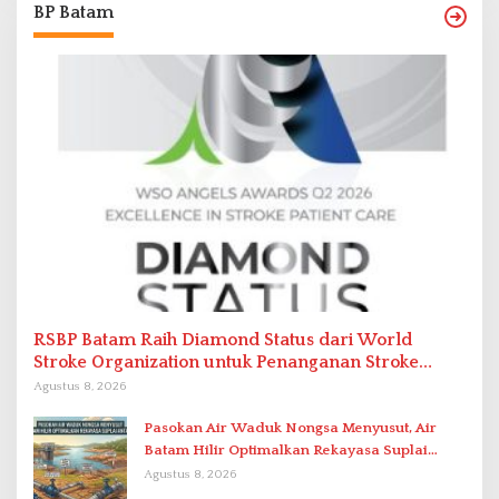
BP Batam
RSBP Batam Raih Diamond Status dari World
Stroke Organization untuk Penanganan Stroke
Berstandar Internasional
Agustus 8, 2026
Pasokan Air Waduk Nongsa Menyusut, Air
Batam Hilir Optimalkan Rekayasa Suplai
Antar-IPAM
Agustus 8, 2026