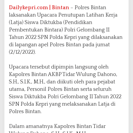
l
d
Dailykepri.com | Bintan
– Polres Bintan
a
laksanakan Upacara Penutupan Latihan Kerja
K
(Latja) Siswa Diktukba (Pendidikan
e
Pembentukan Bintara) Polri Gelombang II
p
r
Tahun 2022 SPN Polda Kepri yang dilaksanakan
i
di lapangan apel Polres Bintan pada jumat
d
(2/12/2022).
i
P
o
Upacara tersebut dipimpin langsung oleh
l
Kapolres Bintan AKBP Tidar Wulung Dahono,
r
S.H., S.I.K., M.H., dan diikuti oleh para pejabat
e
utama, Personil Polres Bintan serta seluruh
s
B
Siswa Diktukba Polri Gelombang II Tahun 2022
i
SPN Polda Kepri yang melaksanakan Latja di
n
Polres Bintan.
t
a
n
Dalam amanatnya Kapolres Bintan Tidar