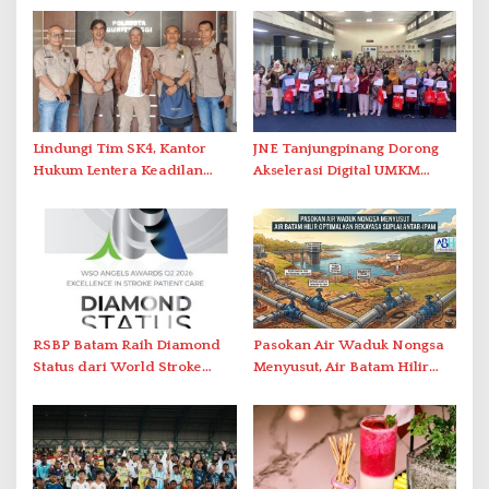
Lindungi Tim SK4, Kantor
JNE Tanjungpinang Dorong
Hukum Lentera Keadilan
Akselerasi Digital UMKM
Laporkan Dugaan
Lewat AIM ASEAN Roadshow
Perlawanan ke Petugas di
2026
Bukik Batarah
RSBP Batam Raih Diamond
Pasokan Air Waduk Nongsa
Status dari World Stroke
Menyusut, Air Batam Hilir
Organization untuk
Optimalkan Rekayasa Suplai
Penanganan Stroke
Antar-IPAM
Berstandar Internasional