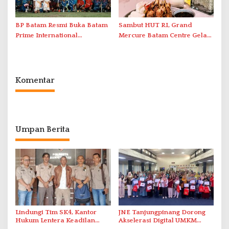
BP Batam Resmi Buka Batam
Sambut HUT RI, Grand
Prime International
Mercure Batam Centre Gelar
Grassroot Football Festival
Promo Kuliner ‘Flavours of
2026 di Stadion Temenggung
Nusantara’
Abdul Jamal
Komentar
Umpan Berita
Lindungi Tim SK4, Kantor
JNE Tanjungpinang Dorong
Hukum Lentera Keadilan
Akselerasi Digital UMKM
Laporkan Dugaan
Lewat AIM ASEAN Roadshow