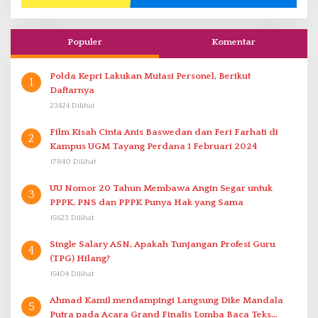
Populer
Komentar
Polda Kepri Lakukan Mutasi Personel, Berikut
1
Daftarnya
23424 Dilihat
Film Kisah Cinta Anis Baswedan dan Feri Farhati di
2
Kampus UGM Tayang Perdana 1 Februari 2024
17840 Dilihat
UU Nomor 20 Tahun Membawa Angin Segar untuk
3
PPPK. PNS dan PPPK Punya Hak yang Sama
15623 Dilihat
Single Salary ASN, Apakah Tunjangan Profesi Guru
4
(TPG) Hilang?
15404 Dilihat
Ahmad Kamil mendampingi Langsung Dike Mandala
5
Putra pada Acara Grand Finalis Lomba Baca Teks