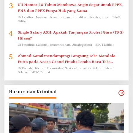
3
UU Nomor 20 Tahun Membawa Angin Segar untuk PPPK.
PNS dan PPPK Punya Hak yang Sama
Di Headline, Nasional, Pemerintahan, Pendidikan, Uncategorized
15623
Dilihat
4
Single Salary ASN, Apakah Tunjangan Profesi Guru (TPG)
Hilang?
Di Headline, Nasional, Pemerintahan, Uncategorized
15404 Dilihat
5
Ahmad Kamil mendampingi Langsung Dike Mandala
Putra pada Acara Grand Finalis Lomba Baca Teks
Proklamasi Mirip Bung Karno di Bali
Di Daerah, Hiburan, Komunitas, Nasional, Pemilu 2024, Sumatera
Selatan
14530 Dilihat
Hukum dan Kriminal