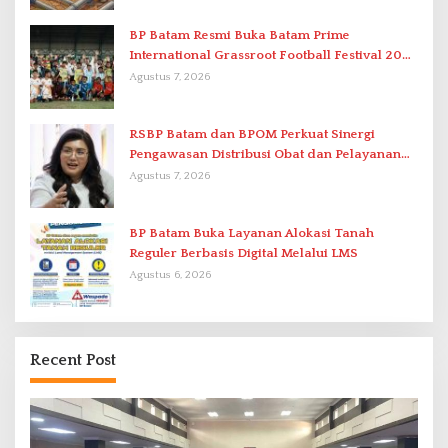
BP Batam Resmi Buka Batam Prime
International Grassroot Football Festival 2026
di Stadion Temenggung Abdul Jamal
Agustus 7, 2026
RSBP Batam dan BPOM Perkuat Sinergi
Pengawasan Distribusi Obat dan Pelayanan
Kefarmasian
Agustus 7, 2026
BP Batam Buka Layanan Alokasi Tanah
Reguler Berbasis Digital Melalui LMS
Agustus 6, 2026
Recent Post