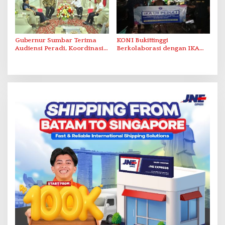
Gubernur Sumbar Terima
KONI Bukittinggi
Audiensi Peradi, Koordinasi
Berkolaborasi dengan IKA
Data untuk Penyaluran
UII Jogja dan Sumbar serta
Bantuan Bencana
YPTK Iasma 1 Landbouw
Salurkan Bantuan untuk
Korban Bencana di Tanah
Datar