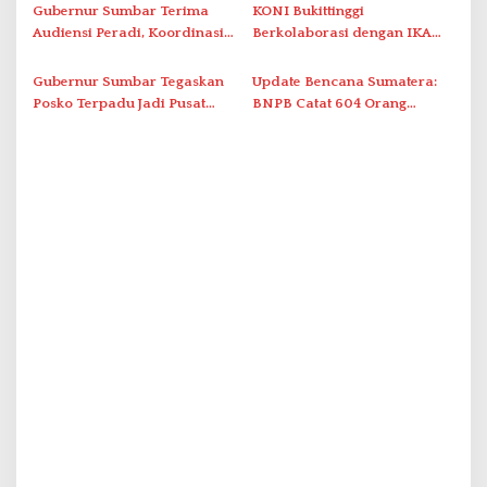
Lanjutan Dilakukan
Gubernur Sumbar Terima
KONI Bukittinggi
Audiensi Peradi, Koordinasi
Berkolaborasi dengan IKA
Data untuk Penyaluran
UII Jogja dan Sumbar serta
Bantuan Bencana
YPTK Iasma 1 Landbouw
Gubernur Sumbar Tegaskan
Update Bencana Sumatera:
Salurkan Bantuan untuk
Posko Terpadu Jadi Pusat
BNPB Catat 604 Orang
Korban Bencana di Tanah
Koordinasi Penanggulangan
Meninggal Dunia
Datar
Bencana