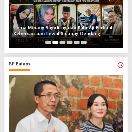
Gema Minang Sagulung dan Batu Aji Perkuat
A
Kebersamaan Lewat Saluang Dendang
H
BP Batam