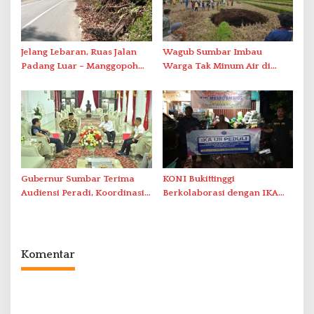
Jelang Lebaran, Ruas Jalan
Wagub Sumbar Imbau
Padang Luar – Manggopoh
Warga Tak Minum Air di
Sudah Aman Dilewati
Lokasi Sinkhole, Kajian
Lanjutan Dilakukan
Gubernur Sumbar Terima
KONI Bukittinggi
Audiensi Peradi, Koordinasi
Berkolaborasi dengan IKA
Data untuk Penyaluran
UII Jogja dan Sumbar serta
Bantuan Bencana
YPTK Iasma 1 Landbouw
Salurkan Bantuan untuk
Korban Bencana di Tanah
Komentar
Datar