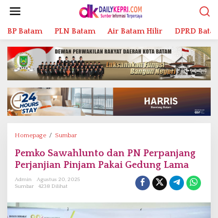
L
e
w
BP Batam
PLN Batam
Air Batam Hilir
DPRD Bata
a
t
i
k
e
k
o
n
t
e
n
Homepage
/
Sumbar
P
e
Pemko Sawahlunto dan PN Perpanjang
m
Perjanjian Pinjam Pakai Gedung Lama
k
o
Admin
Agustus 20, 2025
S
Sumbar
4238 Dilihat
a
w
a