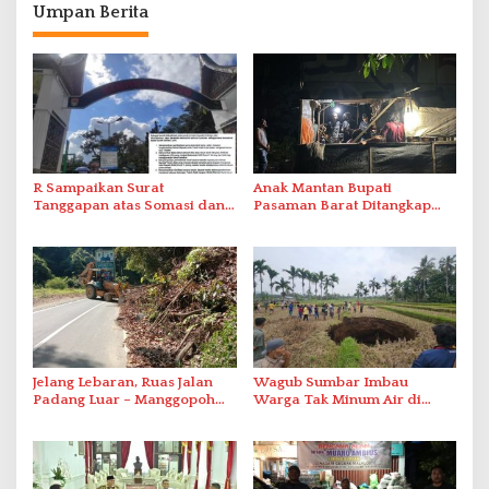
Umpan Berita
R Sampaikan Surat
Anak Mantan Bupati
Tanggapan atas Somasi dan
Pasaman Barat Ditangkap
Permintaan Maaf Tertulis
Bersama Tiga Rekan Saat
Terkait Visual AI
Pesta Narkoba
Jelang Lebaran, Ruas Jalan
Wagub Sumbar Imbau
Padang Luar – Manggopoh
Warga Tak Minum Air di
Sudah Aman Dilewati
Lokasi Sinkhole, Kajian
Lanjutan Dilakukan