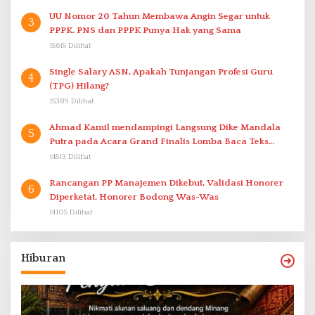
UU Nomor 20 Tahun Membawa Angin Segar untuk
3
PPPK. PNS dan PPPK Punya Hak yang Sama
15615 Dilihat
Single Salary ASN, Apakah Tunjangan Profesi Guru
4
(TPG) Hilang?
15389 Dilihat
Ahmad Kamil mendampingi Langsung Dike Mandala
5
Putra pada Acara Grand Finalis Lomba Baca Teks
Proklamasi Mirip Bung Karno di Bali
14513 Dilihat
Rancangan PP Manajemen Dikebut, Validasi Honorer
6
Diperketat, Honorer Bodong Was-Was
14105 Dilihat
Hiburan