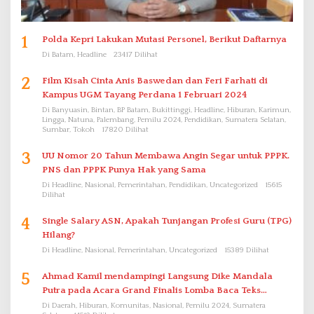
1
Polda Kepri Lakukan Mutasi Personel, Berikut Daftarnya
Di Batam, Headline
23417 Dilihat
2
Film Kisah Cinta Anis Baswedan dan Feri Farhati di
Kampus UGM Tayang Perdana 1 Februari 2024
Di Banyuasin, Bintan, BP Batam, Bukittinggi, Headline, Hiburan, Karimun,
Lingga, Natuna, Palembang, Pemilu 2024, Pendidikan, Sumatera Selatan,
Sumbar, Tokoh
17820 Dilihat
3
UU Nomor 20 Tahun Membawa Angin Segar untuk PPPK.
PNS dan PPPK Punya Hak yang Sama
Di Headline, Nasional, Pemerintahan, Pendidikan, Uncategorized
15615
Dilihat
4
Single Salary ASN, Apakah Tunjangan Profesi Guru (TPG)
Hilang?
Di Headline, Nasional, Pemerintahan, Uncategorized
15389 Dilihat
5
Ahmad Kamil mendampingi Langsung Dike Mandala
Putra pada Acara Grand Finalis Lomba Baca Teks
Proklamasi Mirip Bung Karno di Bali
Di Daerah, Hiburan, Komunitas, Nasional, Pemilu 2024, Sumatera