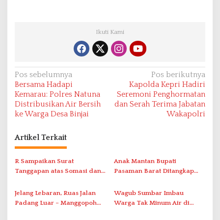
Ikuti Kami
N
Pos sebelumnya
Pos berikutnya
Bersama Hadapi
Kapolda Kepri Hadiri
a
Kemarau: Polres Natuna
Seremoni Penghormatan
v
Distribusikan Air Bersih
dan Serah Terima Jabatan
ke Warga Desa Binjai
Wakapolri
i
g
Artikel Terkait
a
s
R Sampaikan Surat
Anak Mantan Bupati
i
Tanggapan atas Somasi dan
Pasaman Barat Ditangkap
Permintaan Maaf Tertulis
Bersama Tiga Rekan Saat
p
Terkait Visual AI
Pesta Narkoba
Jelang Lebaran, Ruas Jalan
Wagub Sumbar Imbau
o
Padang Luar – Manggopoh
Warga Tak Minum Air di
s
Sudah Aman Dilewati
Lokasi Sinkhole, Kajian