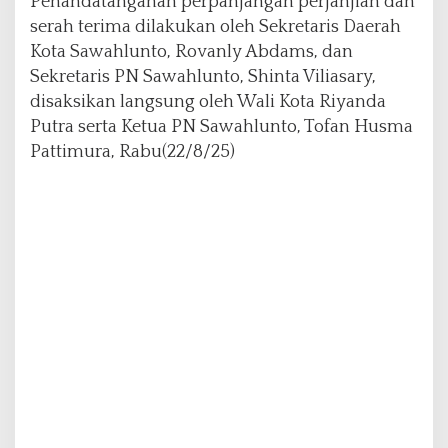
Penandatanganan perpanjangan perjanjian dan
u
serah terima dilakukan oleh Sekretaris Daerah
n
Kota Sawahlunto, Rovanly Abdams, dan
g
Sekretaris PN Sawahlunto, Shinta Viliasary,
L
a
disaksikan langsung oleh Wali Kota Riyanda
m
Putra serta Ketua PN Sawahlunto, Tofan Husma
a
Pattimura, Rabu(22/8/25)