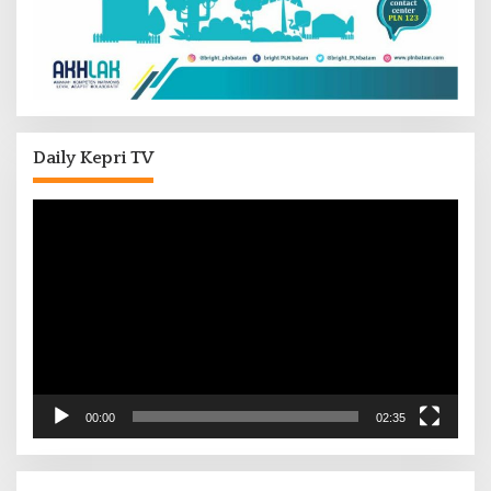
Daily Kepri TV
Pemutar
Video
00:00
02:35