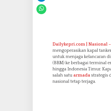
i
o
n
a
l
Dailykepri.com | Nasional –
mengoperasikan kapal tanke
untuk menjaga kelancaran di
(BBM) ke berbagai terminal e
hingga Indonesia Timur. Kapa
salah satu
armada
strategis
nasional tetap terjaga.