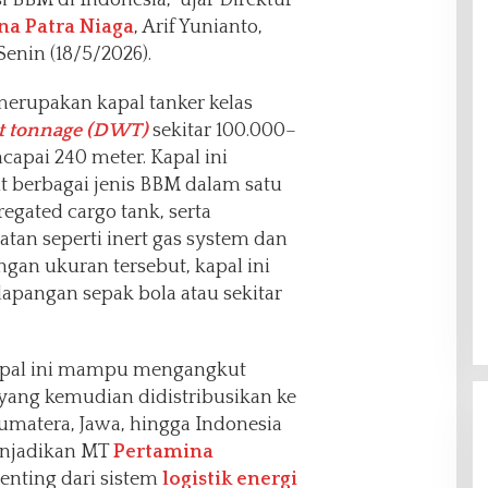
na Patra Niaga
, Arif Yunianto,
Senin (18/5/2026).
erupakan kapal tanker kelas
t tonnage (DWT)
sekitar 100.000–
apai 240 meter. Kapal ini
 berbagai jenis BBM dalam satu
egated cargo tank, serta
atan seperti inert gas system dan
gan ukuran tersebut, kapal ini
lapangan sepak bola atau sekitar
kapal ini mampu mengangkut
 yang kemudian didistribusikan ke
Sumatera, Jawa, hingga Indonesia
enjadikan MT
Pertamina
enting dari sistem
logistik energi