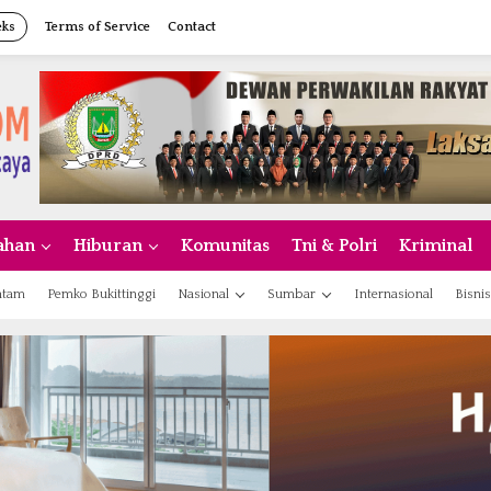
eks
Terms of Service
Contact
ahan
Hiburan
Komunitas
Tni & Polri
Kriminal
atam
Pemko Bukittinggi
Nasional
Sumbar
Internasional
Bisnis