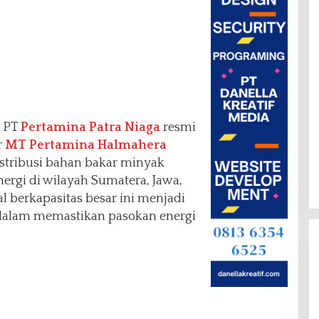
PT
Pertamina Patra Niaga
resmi
r
MT Pertamina Halmahera
stribusi bahan bakar minyak
nergi di wilayah Sumatera, Jawa,
l berkapasitas besar ini menjadi
 dalam memastikan pasokan energi