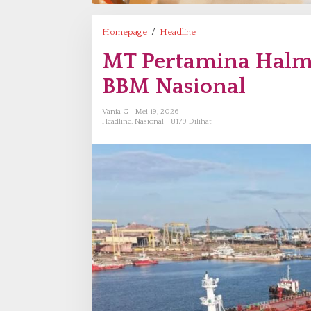
Homepage
/
Headline
M
T
MT Pertamina Halma
P
e
BBM Nasional
r
t
Vania G
Mei 19, 2026
a
Headline
,
Nasional
8179 Dilihat
m
i
n
a
H
a
l
m
a
h
e
r
a
P