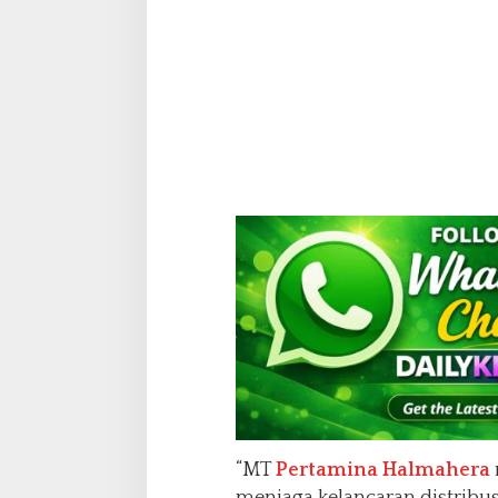
“MT
Pertamina Halmahera
menjaga kelancaran distribusi