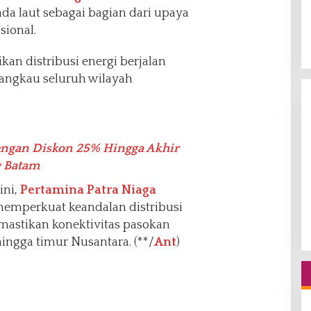
a laut sebagai bagian dari upaya
sional.
n distribusi energi berjalan
angkau seluruh wilayah
engan Diskon 25% Hingga Akhir
g Batam
ini,
Pertamina Patra Niaga
mperkuat keandalan distribusi
emastikan konektivitas pasokan
hingga timur Nusantara. (**/
Ant
)