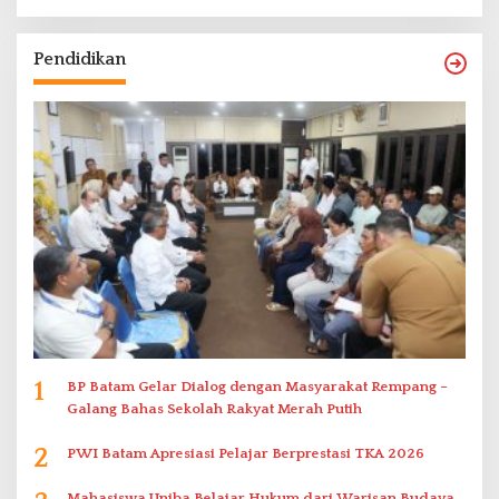
Pendidikan
1
BP Batam Gelar Dialog dengan Masyarakat Rempang –
Galang Bahas Sekolah Rakyat Merah Putih
2
PWI Batam Apresiasi Pelajar Berprestasi TKA 2026
Mahasiswa Uniba Belajar Hukum dari Warisan Budaya