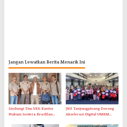
Jangan Lewatkan Berita Menarik Ini
Lindungi Tim SK4, Kantor
JNE Tanjungpinang Dorong
Hukum Lentera Keadilan
Akselerasi Digital UMKM
Laporkan Dugaan
Lewat AIM ASEAN Roadshow
Perlawanan ke Petugas di
2026