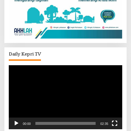
Daily Kepri TV
Pemutar
Video
00:00
02:35