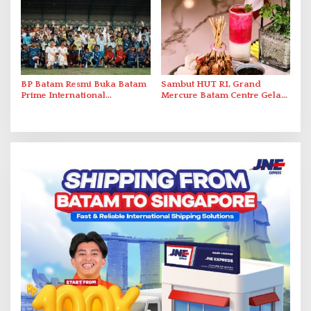
Berstandar Internasional
BP Batam Resmi Buka Batam
Sambut HUT RI, Grand
Prime International
Mercure Batam Centre Gelar
Grassroot Football Festival
Promo Kuliner ‘Flavours of
2026 di Stadion Temenggung
Nusantara’
Abdul Jamal