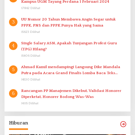
Kampus UGM Tayang Perdana 1 Februari 2024
17842 Dilihat
UU Nomor 20 Tahun Membawa Angin Segar untuk
3
PPPK. PNS dan PPPK Punya Hak yang Sama
15623 Dilihat
Single Salary ASN, Apakah Tunjangan Profesi Guru
4
(TPG) Hilang?
15406 Dilihat
Ahmad Kamil mendampingi Langsung Dike Mandala
5
Putra pada Acara Grand Finalis Lomba Baca Teks
Proklamasi Mirip Bung Karno di Bali
14530 Dilihat
Rancangan PP Manajemen Dikebut, Validasi Honorer
6
Diperketat, Honorer Bodong Was-Was
14115 Dilihat
Hiburan