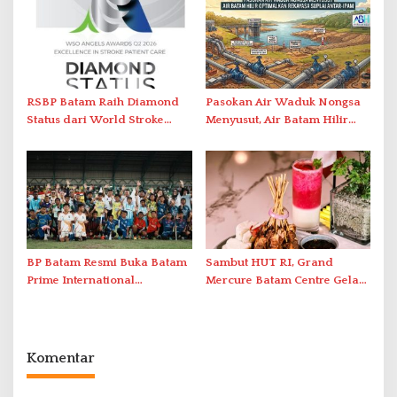
Bukik Batarah
RSBP Batam Raih Diamond
Pasokan Air Waduk Nongsa
Status dari World Stroke
Menyusut, Air Batam Hilir
Organization untuk
Optimalkan Rekayasa Suplai
Penanganan Stroke
Antar-IPAM
Berstandar Internasional
BP Batam Resmi Buka Batam
Sambut HUT RI, Grand
Prime International
Mercure Batam Centre Gelar
Grassroot Football Festival
Promo Kuliner ‘Flavours of
2026 di Stadion Temenggung
Nusantara’
Abdul Jamal
Komentar