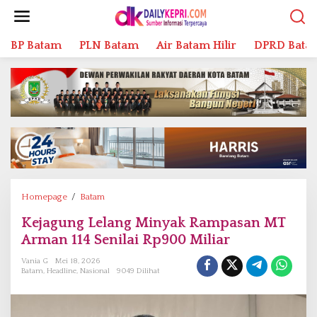
L
e
w
BP Batam
PLN Batam
Air Batam Hilir
DPRD Bata
a
t
i
k
e
k
o
n
t
e
n
Homepage
/
Batam
K
e
Kejagung Lelang Minyak Rampasan MT
j
Arman 114 Senilai Rp900 Miliar
a
g
Vania G
Mei 18, 2026
u
Batam
,
Headline
,
Nasional
9049 Dilihat
n
g
L