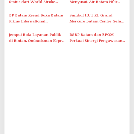
Bukik Batarah
Status dari World Stroke
Menyusut, Air Batam Hilir
Organization untuk
Optimalkan Rekayasa Suplai
Penanganan Stroke
Antar-IPAM
BP Batam Resmi Buka Batam
Sambut HUT RI, Grand
Berstandar Internasional
Prime International
Mercure Batam Centre Gelar
Grassroot Football Festival
Promo Kuliner ‘Flavours of
2026 di Stadion Temenggung
Nusantara’
Jemput Bola Layanan Publik
RSBP Batam dan BPOM
Abdul Jamal
di Bintan, Ombudsman Kepri
Perkuat Sinergi Pengawasan
Serap Keluhan Bansos hingga
Distribusi Obat dan
Solar Nelayan
Pelayanan Kefarmasian