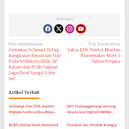
Ikuti Kami
N
Pos sebelumnya
Pos berikutnya
Amsakar Achmad Tutup
Jaksa KPK Tuntut Mantan
a
Rangkaian Kejuaraan Voli
Wamenaker Noel 5
v
Piala Walikota 2026, BP
Tahun Penjara
Batam dan PGRI Sajikan
i
Laga Final Sengit Lima
g
Set
a
s
Artikel Terkait
i
Lindungi Tim SK4, Kantor
JNE Tanjungpinang Dorong
p
Hukum Lentera Keadilan
Akselerasi Digital UMKM
o
Laporkan Dugaan
Lewat AIM ASEAN Roadshow
s
Perlawanan ke Petugas di
2026
RSBP Batam Raih Diamond
Pasokan Air Waduk Nongsa