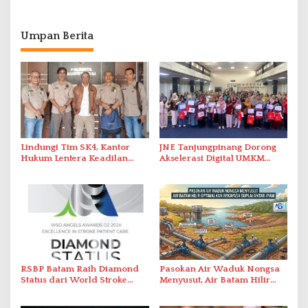
Umpan Berita
Lindungi Tim SK4, Kantor
JNE Tanjungpinang Dorong
Hukum Lentera Keadilan
Akselerasi Digital UMKM
Laporkan Dugaan
Lewat AIM ASEAN Roadshow
Perlawanan ke Petugas di
2026
Bukik Batarah
RSBP Batam Raih Diamond
Pasokan Air Waduk Nongsa
Status dari World Stroke
Menyusut, Air Batam Hilir
Organization untuk
Optimalkan Rekayasa Suplai
Penanganan Stroke
Antar-IPAM