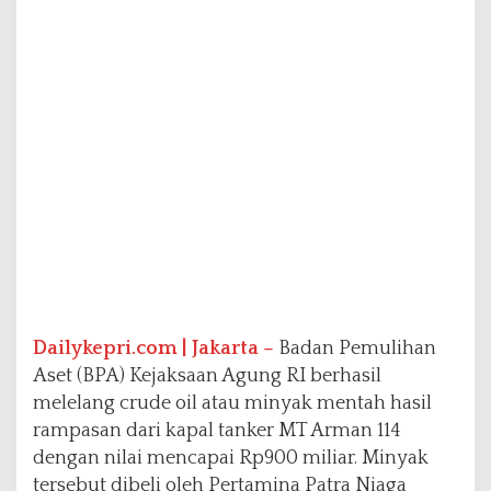
r
m
a
n
1
1
4
S
e
n
i
l
a
i
R
p
Dailykepri.com | Jakarta –
Badan Pemulihan
9
Aset (BPA) Kejaksaan Agung RI berhasil
0
0
melelang crude oil atau minyak mentah hasil
M
rampasan dari kapal tanker MT Arman 114
i
dengan nilai mencapai Rp900 miliar. Minyak
l
tersebut dibeli oleh Pertamina Patra Niaga
i