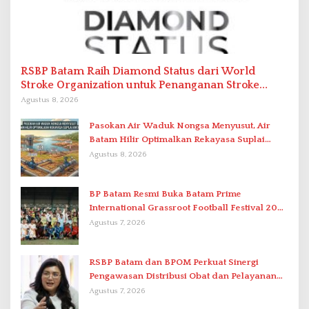
RSBP Batam Raih Diamond Status dari World
Stroke Organization untuk Penanganan Stroke
Berstandar Internasional
Agustus 8, 2026
Pasokan Air Waduk Nongsa Menyusut, Air
Batam Hilir Optimalkan Rekayasa Suplai
Antar-IPAM
Agustus 8, 2026
BP Batam Resmi Buka Batam Prime
International Grassroot Football Festival 2026
di Stadion Temenggung Abdul Jamal
Agustus 7, 2026
RSBP Batam dan BPOM Perkuat Sinergi
Pengawasan Distribusi Obat dan Pelayanan
Kefarmasian
Agustus 7, 2026