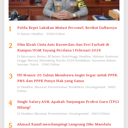
1
Polda Kepri Lakukan Mutasi Personel, Berikut Daftarnya
Di Batam, Headline
23426 Dilihat
2
Film Kisah Cinta Anis Baswedan dan Feri Farhati di
Kampus UGM Tayang Perdana 1 Februari 2024
Di Banyuasin, Bintan, BP Batam, Bukittinggi, Headline, Hiburan, Karimun,
Lingga, Natuna, Palembang, Pemilu 2024, Pendidikan, Sumatera Selatan,
Sumbar, Tokoh
17842 Dilihat
3
UU Nomor 20 Tahun Membawa Angin Segar untuk PPPK.
PNS dan PPPK Punya Hak yang Sama
Di Headline, Nasional, Pemerintahan, Pendidikan, Uncategorized
15623
Dilihat
4
Single Salary ASN, Apakah Tunjangan Profesi Guru (TPG)
Hilang?
Di Headline, Nasional, Pemerintahan, Uncategorized
15406 Dilihat
5
Ahmad Kamil mendampingi Langsung Dike Mandala