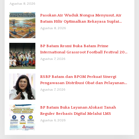
Berstandar Internasional
Agustus 8, 2026
Pasokan Air Waduk Nongsa Menyusut, Air
Batam Hilir Optimalkan Rekayasa Suplai
Antar-IPAM
Agustus 8, 2026
BP Batam Resmi Buka Batam Prime
International Grassroot Football Festival 2026
di Stadion Temenggung Abdul Jamal
Agustus 7, 2026
RSBP Batam dan BPOM Perkuat Sinergi
Pengawasan Distribusi Obat dan Pelayanan
Kefarmasian
Agustus 7, 2026
BP Batam Buka Layanan Alokasi Tanah
Reguler Berbasis Digital Melalui LMS
Agustus 6, 2026