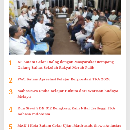
1
BP Batam Gelar Dialog dengan Masyarakat Rempang –
Galang Bahas Sekolah Rakyat Merah Putih
2
PWI Batam Apresiasi Pelajar Berprestasi TKA 2026
3
Mahasiswa Uniba Belajar Hukum dari Warisan Budaya
Melayu
4
Dua Siswi SDN 012 Bengkong Raih Nilai Tertinggi TKA
Bahasa Indonesia
5
MAN 1 Kota Batam Gelar Ujian Madrasah, Siswa Antusias