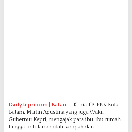
i
R
u
m
a
h
,
R
i
n
g
a
n
k
a
n
K
e
Dailykepri.com | Batam
– Ketua TP-PKK Kota
r
Batam, Marlin Agustina yang juga Wakil
j
a
Gubernur Kepri, mengajak para ibu-ibu rumah
P
tangga untuk memilah sampah dan
e