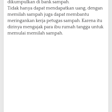
dikumpulkan di bank sampah.
t
Tidak hanya dapat mendapatkan uang, dengan
u
g
memilah sampah juga dapat membantu
a
meringankan kerja petugas sampah. Karena itu
s
dirinya mengajak para ibu rumah tangga untuk
K
memulai memilah sampah.
e
b
e
r
s
i
h
a
n