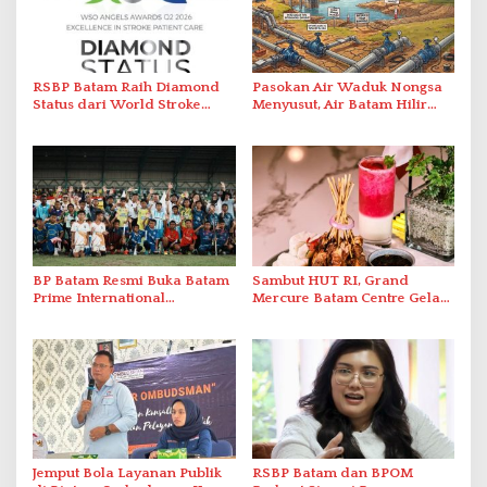
RSBP Batam Raih Diamond
Pasokan Air Waduk Nongsa
Status dari World Stroke
Menyusut, Air Batam Hilir
Organization untuk
Optimalkan Rekayasa Suplai
Penanganan Stroke
Antar-IPAM
Berstandar Internasional
BP Batam Resmi Buka Batam
Sambut HUT RI, Grand
Prime International
Mercure Batam Centre Gelar
Grassroot Football Festival
Promo Kuliner ‘Flavours of
2026 di Stadion Temenggung
Nusantara’
Abdul Jamal
Jemput Bola Layanan Publik
RSBP Batam dan BPOM