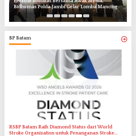
Perkuat Soliditas Bersama Awak Media,
M
Bidhumas Polda Jambi Gelar Lomba Mancing
P
7
BP Batam
RSBP Batam Raih Diamond Status dari World
Stroke Organization untuk Penanganan Stroke