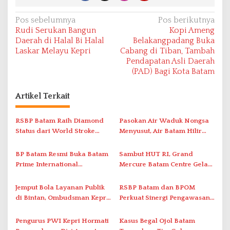
N
Pos sebelumnya
Pos berikutnya
Rudi Serukan Bangun
Kopi Ameng
a
Daerah di Halal Bi Halal
Belakangpadang Buka
v
Laskar Melayu Kepri
Cabang di Tiban, Tambah
Pendapatan Asli Daerah
i
(PAD) Bagi Kota Batam
g
a
Artikel Terkait
s
i
RSBP Batam Raih Diamond
Pasokan Air Waduk Nongsa
Status dari World Stroke
Menyusut, Air Batam Hilir
p
Organization untuk
Optimalkan Rekayasa Suplai
o
Penanganan Stroke
Antar-IPAM
BP Batam Resmi Buka Batam
Sambut HUT RI, Grand
s
Berstandar Internasional
Prime International
Mercure Batam Centre Gelar
Grassroot Football Festival
Promo Kuliner ‘Flavours of
2026 di Stadion Temenggung
Nusantara’
Jemput Bola Layanan Publik
RSBP Batam dan BPOM
Abdul Jamal
di Bintan, Ombudsman Kepri
Perkuat Sinergi Pengawasan
Serap Keluhan Bansos hingga
Distribusi Obat dan
Solar Nelayan
Pelayanan Kefarmasian
Pengurus PWI Kepri Hormati
Kasus Begal Ojol Batam