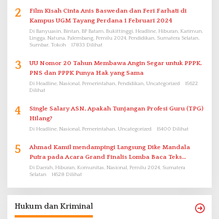
2
Film Kisah Cinta Anis Baswedan dan Feri Farhati di
Kampus UGM Tayang Perdana 1 Februari 2024
Di Banyuasin, Bintan, BP Batam, Bukittinggi, Headline, Hiburan, Karimun,
Lingga, Natuna, Palembang, Pemilu 2024, Pendidikan, Sumatera Selatan,
Sumbar, Tokoh
17833 Dilihat
3
UU Nomor 20 Tahun Membawa Angin Segar untuk PPPK.
PNS dan PPPK Punya Hak yang Sama
Di Headline, Nasional, Pemerintahan, Pendidikan, Uncategorized
15622
Dilihat
4
Single Salary ASN, Apakah Tunjangan Profesi Guru (TPG)
Hilang?
Di Headline, Nasional, Pemerintahan, Uncategorized
15400 Dilihat
5
Ahmad Kamil mendampingi Langsung Dike Mandala
Putra pada Acara Grand Finalis Lomba Baca Teks
Proklamasi Mirip Bung Karno di Bali
Di Daerah, Hiburan, Komunitas, Nasional, Pemilu 2024, Sumatera
Selatan
14528 Dilihat
Hukum dan Kriminal