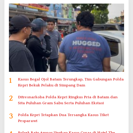
1
Kasus Begal Ojol Batam Terungkap, Tim Gabungan Polda
Kepri Bekuk Pelaku di Simpang Dam
2
Ditresnarkoba Polda Kepri Ringkus Pria di Batam dan
Sita Puluhan Gram Sabu Serta Puluhan Ekstasi
3
Polda Kepri Tetapkan Dua Tersangka Kasus Tiket
Pesparawi
Polsek Batu Ampar Ungkap Kasus Curas di Hotel The