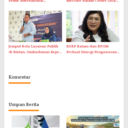
Prime International
Mercure Batam Centre Gelar
Grassroot Football Festival
Promo Kuliner ‘Flavours of
2026 di Stadion Temenggung
Nusantara’
Abdul Jamal
Jemput Bola Layanan Publik
RSBP Batam dan BPOM
di Bintan, Ombudsman Kepri
Perkuat Sinergi Pengawasan
Serap Keluhan Bansos hingga
Distribusi Obat dan
Solar Nelayan
Pelayanan Kefarmasian
Komentar
Umpan Berita