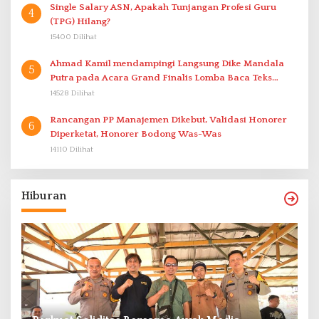
Single Salary ASN, Apakah Tunjangan Profesi Guru
4
(TPG) Hilang?
15400 Dilihat
Ahmad Kamil mendampingi Langsung Dike Mandala
5
Putra pada Acara Grand Finalis Lomba Baca Teks
Proklamasi Mirip Bung Karno di Bali
14528 Dilihat
Rancangan PP Manajemen Dikebut, Validasi Honorer
6
Diperketat, Honorer Bodong Was-Was
14110 Dilihat
Hiburan