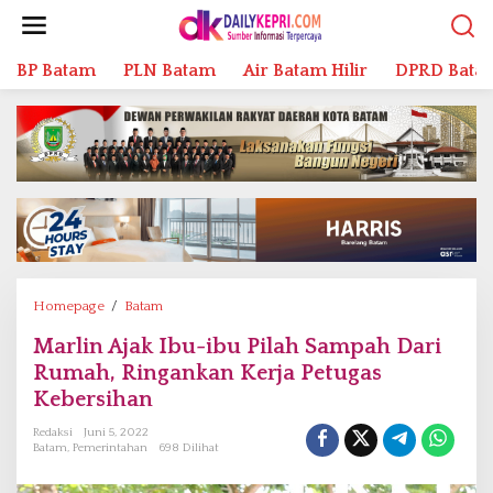
L
e
w
BP Batam
PLN Batam
Air Batam Hilir
DPRD Bata
a
t
i
k
e
k
o
n
t
e
n
Homepage
/
Batam
M
a
Marlin Ajak Ibu-ibu Pilah Sampah Dari
r
Rumah, Ringankan Kerja Petugas
l
i
Kebersihan
n
Redaksi
Juni 5, 2022
A
Batam
,
Pemerintahan
698 Dilihat
j
a