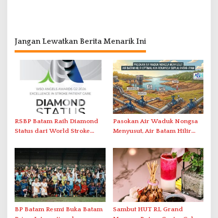
Jangan Lewatkan Berita Menarik Ini
RSBP Batam Raih Diamond
Pasokan Air Waduk Nongsa
Status dari World Stroke
Menyusut, Air Batam Hilir
Organization untuk
Optimalkan Rekayasa Suplai
Penanganan Stroke
Antar-IPAM
Berstandar Internasional
BP Batam Resmi Buka Batam
Sambut HUT RI, Grand