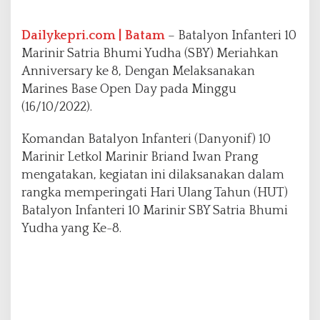
t
e
r
Dailykepri.com | Batam
– Batalyon Infanteri 10
i
Marinir Satria Bhumi Yudha (SBY) Meriahkan
1
Anniversary ke 8, Dengan Melaksanakan
0
Marines Base Open Day pada Minggu
M
a
(16/10/2022).
r
i
Komandan Batalyon Infanteri (Danyonif) 10
n
Marinir Letkol Marinir Briand Iwan Prang
i
mengatakan, kegiatan ini dilaksanakan dalam
r
S
rangka memperingati Hari Ulang Tahun (HUT)
a
Batalyon Infanteri 10 Marinir SBY Satria Bhumi
t
Yudha yang Ke-8.
r
i
a
B
h
u
m