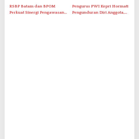
Nusantara’
Solar Nelayan
RSBP Batam dan BPOM
Pengurus PWI Kepri Hormati
Perkuat Sinergi Pengawasan
Pengunduran Diri Anggota,
Distribusi Obat dan
Segera Koordinasi
Pelayanan Kefarmasian
Administrasi ke Pusat