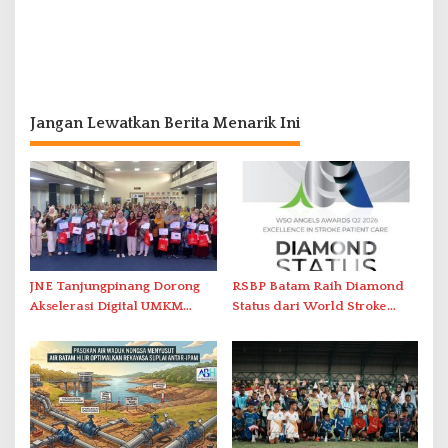
Jangan Lewatkan Berita Menarik Ini
JNE Tanjungpinang Dorong
RSBP Batam Raih Diamond
Akselerasi Digital UMKM
Status dari World Stroke
Lewat AIM ASEAN Roadshow
Organization untuk
2026
Penanganan Stroke
Berstandar Internasional