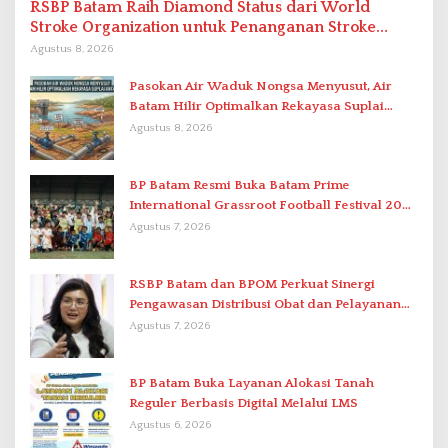
RSBP Batam Raih Diamond Status dari World
Stroke Organization untuk Penanganan Stroke
Berstandar Internasional
Agustus 8, 2026
Pasokan Air Waduk Nongsa Menyusut, Air
Batam Hilir Optimalkan Rekayasa Suplai
Antar-IPAM
Agustus 8, 2026
BP Batam Resmi Buka Batam Prime
International Grassroot Football Festival 2026
di Stadion Temenggung Abdul Jamal
Agustus 7, 2026
RSBP Batam dan BPOM Perkuat Sinergi
Pengawasan Distribusi Obat dan Pelayanan
Kefarmasian
Agustus 7, 2026
BP Batam Buka Layanan Alokasi Tanah
Reguler Berbasis Digital Melalui LMS
Agustus 6, 2026