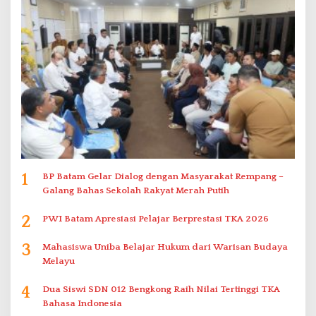
1
BP Batam Gelar Dialog dengan Masyarakat Rempang –
Galang Bahas Sekolah Rakyat Merah Putih
2
PWI Batam Apresiasi Pelajar Berprestasi TKA 2026
3
Mahasiswa Uniba Belajar Hukum dari Warisan Budaya
Melayu
4
Dua Siswi SDN 012 Bengkong Raih Nilai Tertinggi TKA
Bahasa Indonesia