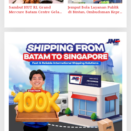
Sambut HUT RI, Grand
Jemput Bola Layanan Publik
Mercure Batam Centre Gelar
di Bintan, Ombudsman Kepri
Promo Kuliner ‘Flavours of
Serap Keluhan Bansos hingga
Nusantara’
Solar Nelayan