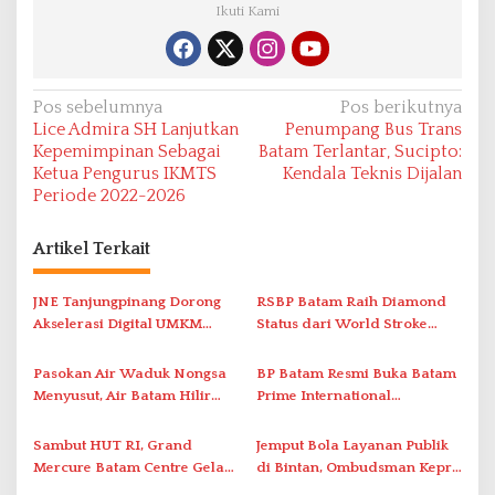
Ikuti Kami
N
Pos sebelumnya
Pos berikutnya
Lice Admira SH Lanjutkan
Penumpang Bus Trans
a
Kepemimpinan Sebagai
Batam Terlantar, Sucipto:
v
Ketua Pengurus IKMTS
Kendala Teknis Dijalan
Periode 2022-2026
i
g
Artikel Terkait
a
s
JNE Tanjungpinang Dorong
RSBP Batam Raih Diamond
i
Akselerasi Digital UMKM
Status dari World Stroke
Lewat AIM ASEAN Roadshow
Organization untuk
p
2026
Penanganan Stroke
Pasokan Air Waduk Nongsa
BP Batam Resmi Buka Batam
o
Berstandar Internasional
Menyusut, Air Batam Hilir
Prime International
s
Optimalkan Rekayasa Suplai
Grassroot Football Festival
Antar-IPAM
2026 di Stadion Temenggung
Sambut HUT RI, Grand
Jemput Bola Layanan Publik
Abdul Jamal
Mercure Batam Centre Gelar
di Bintan, Ombudsman Kepri
Promo Kuliner ‘Flavours of
Serap Keluhan Bansos hingga