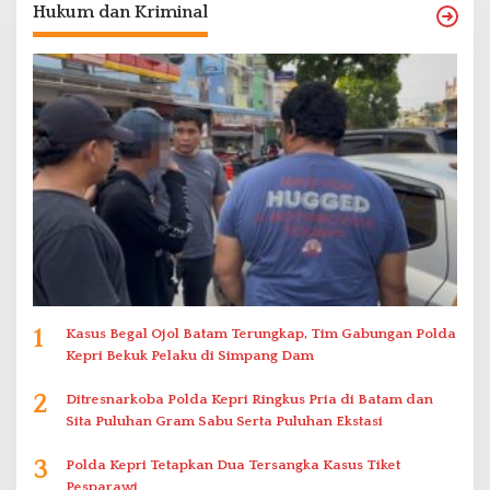
Hukum dan Kriminal
1
Kasus Begal Ojol Batam Terungkap, Tim Gabungan Polda
Kepri Bekuk Pelaku di Simpang Dam
2
Ditresnarkoba Polda Kepri Ringkus Pria di Batam dan
Sita Puluhan Gram Sabu Serta Puluhan Ekstasi
3
Polda Kepri Tetapkan Dua Tersangka Kasus Tiket
Pesparawi