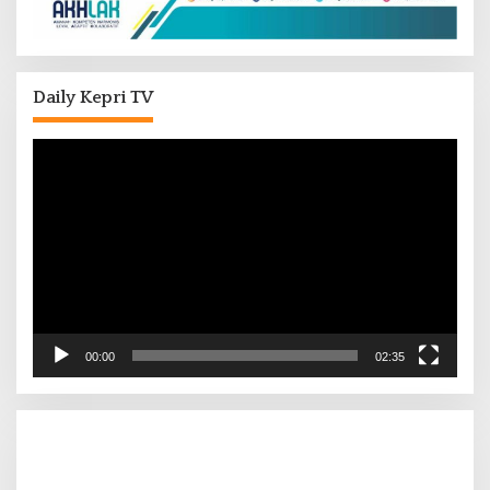
Daily Kepri TV
Pemutar
Video
00:00
02:35