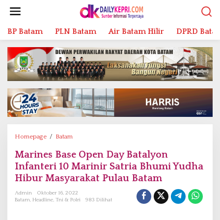
L
e
w
BP Batam
PLN Batam
Air Batam Hilir
DPRD Bata
a
t
i
k
e
k
o
n
t
e
n
Homepage
/
Batam
M
a
Marines Base Open Day Batalyon
r
Infanteri 10 Marinir Satria Bhumi Yudha
i
n
Hibur Masyarakat Pulau Batam
e
Admin
Oktober 16, 2022
s
Batam
,
Headline
,
Tni & Polri
983 Dilihat
B
a