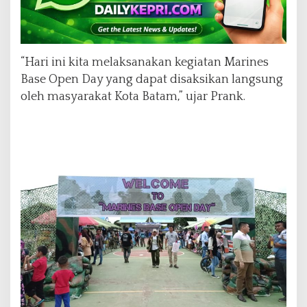
u
l
a
u
B
“Hari ini kita melaksanakan kegiatan Marines
a
Base Open Day yang dapat disaksikan langsung
t
oleh masyarakat Kota Batam,” ujar Prank.
a
m