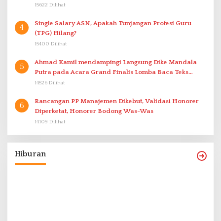
15622 Dilihat
Single Salary ASN, Apakah Tunjangan Profesi Guru
4
(TPG) Hilang?
15400 Dilihat
Ahmad Kamil mendampingi Langsung Dike Mandala
5
Putra pada Acara Grand Finalis Lomba Baca Teks
Proklamasi Mirip Bung Karno di Bali
14526 Dilihat
Rancangan PP Manajemen Dikebut, Validasi Honorer
6
Diperketat, Honorer Bodong Was-Was
14109 Dilihat
Hiburan