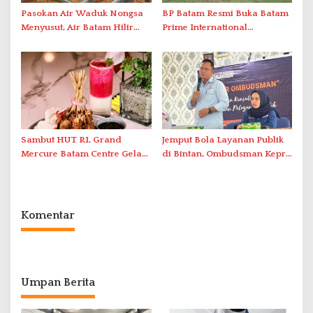
Pasokan Air Waduk Nongsa
BP Batam Resmi Buka Batam
Menyusut, Air Batam Hilir
Prime International
Optimalkan Rekayasa Suplai
Grassroot Football Festival
Antar-IPAM
2026 di Stadion Temenggung
Abdul Jamal
Sambut HUT RI, Grand
Jemput Bola Layanan Publik
Mercure Batam Centre Gelar
di Bintan, Ombudsman Kepri
Promo Kuliner ‘Flavours of
Serap Keluhan Bansos hingga
Nusantara’
Solar Nelayan
Komentar
Umpan Berita