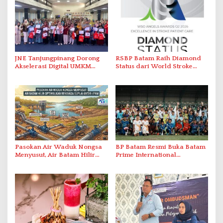
JNE Tanjungpinang Dorong
RSBP Batam Raih Diamond
Akselerasi Digital UMKM
Status dari World Stroke
Lewat AIM ASEAN Roadshow
Organization untuk
2026
Penanganan Stroke
Berstandar Internasional
Pasokan Air Waduk Nongsa
BP Batam Resmi Buka Batam
Menyusut, Air Batam Hilir
Prime International
Optimalkan Rekayasa Suplai
Grassroot Football Festival
Antar-IPAM
2026 di Stadion Temenggung
Abdul Jamal