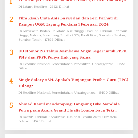
1
Polda Kepri Lakukan Mutasi Personel, Berikut Daftarnya
Di Batam, Headline
23421 Dilihat
2
Film Kisah Cinta Anis Baswedan dan Feri Farhati di
Kampus UGM Tayang Perdana 1 Februari 2024
Di Banyuasin, Bintan, BP Batam, Bukittinggi, Headline, Hiburan, Karimun,
Lingga, Natuna, Palembang, Pemilu 2024, Pendidikan, Sumatera Selatan,
Sumbar, Tokoh
17833 Dilihat
3
UU Nomor 20 Tahun Membawa Angin Segar untuk PPPK.
PNS dan PPPK Punya Hak yang Sama
Di Headline, Nasional, Pemerintahan, Pendidikan, Uncategorized
15622
Dilihat
4
Single Salary ASN, Apakah Tunjangan Profesi Guru (TPG)
Hilang?
Di Headline, Nasional, Pemerintahan, Uncategorized
15400 Dilihat
5
Ahmad Kamil mendampingi Langsung Dike Mandala
Putra pada Acara Grand Finalis Lomba Baca Teks
Proklamasi Mirip Bung Karno di Bali
Di Daerah, Hiburan, Komunitas, Nasional, Pemilu 2024, Sumatera
Selatan
14526 Dilihat