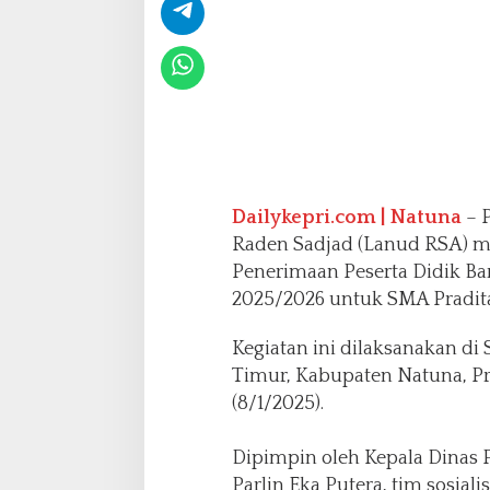
n
B
e
r
k
u
a
l
i
t
Dailykepri.com | Natuna
– 
a
Raden Sadjad (Lanud RSA) me
s
Penerimaan Peserta Didik Ba
B
a
2025/2026 untuk SMA Pradita
g
i
Kegiatan ini dilaksanakan d
S
Timur, Kabupaten Natuna, Pr
i
(8/1/2025).
s
w
a
Dipimpin oleh Kepala Dinas 
N
Parlin Eka Putera, tim sosial