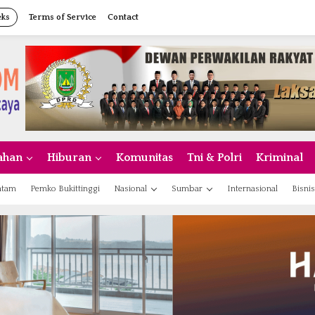
eks
Terms of Service
Contact
ahan
Hiburan
Komunitas
Tni & Polri
Kriminal
atam
Pemko Bukittinggi
Nasional
Sumbar
Internasional
Bisnis