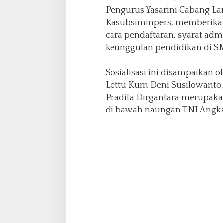
a
Pengurus Yasarini Cabang La
t
u
Kasubsiminpers, memberikan
n
cara pendaftaran, syarat admi
a
keunggulan pendidikan di SM
Sosialisasi ini disampaikan
Lettu Kum Deni Susilowanto
Pradita Dirgantara merupak
di bawah naungan TNI Angka