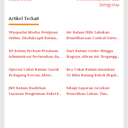
i
Integritas
g
a
Artikel Terkait
s
i
Waspadai Modus Penipuan
Air Batam Hilir Lakukan
Online, Disdukcapil Batam
Pemeliharaan Control Valve,
p
Tegaskan Aktivasi IKD Wajib
Ini Daftar Area Terdampak
o
Tatap Muka
BP Batam Perkuat Penataan
Dari Batam Centre Hingga
s
Administrasi Pertanahan dan
Nagoya, Aliran Air Terganggu
Pemanfaatan Ruang Laut
Akibat Listrik Padam di IPA
Duriangkang
Operasi Cukai Batam: Garuk
Bea Cukai Batam Amankan
Pedagang Eceran, Aktor
32 Ribu Batang Rokok Ilegal
Intelektual Rokok Ilegal Tak
dalam Operasi Cukai
Tersentuh?
JNE Batam Hadirkan
Sikapi Laporan Gesekan
Layanan Pengiriman Paket ke
Penertiban Lahan, Tim
Singapura Mulai Rp100 Ribu
Hukum Terlapor Memenuhi
Undangan Klarifikasi Polresta
Bukittinggi