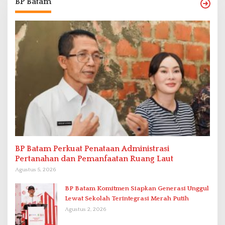
BP Batam
BP Batam Perkuat Penataan Administrasi
Pertanahan dan Pemanfaatan Ruang Laut
Agustus 5, 2026
BP Batam Komitmen Siapkan Generasi Unggul
Lewat Sekolah Terintegrasi Merah Putih
Agustus 2, 2026