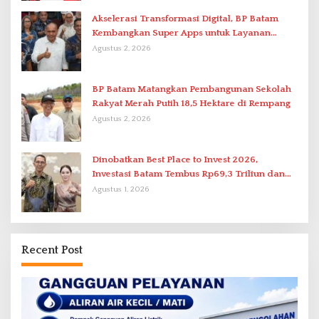
Akselerasi Transformasi Digital, BP Batam
Kembangkan Super Apps untuk Layanan
Terpadu
Agustus 2, 2026
BP Batam Matangkan Pembangunan Sekolah
Rakyat Merah Putih 18,5 Hektare di Rempang
Agustus 2, 2026
Dinobatkan Best Place to Invest 2026,
Investasi Batam Tembus Rp69,3 Triliun dan
Ekonomi Tumbuh 6,76 Persen
Agustus 1, 2026
Recent Post