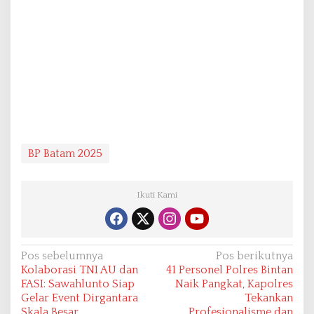
BP Batam 2025
Ikuti Kami
N
Pos sebelumnya
Pos berikutnya
Kolaborasi TNI AU dan
41 Personel Polres Bintan
a
FASI: Sawahlunto Siap
Naik Pangkat, Kapolres
v
Gelar Event Dirgantara
Tekankan
Skala Besar
Profesionalisme dan