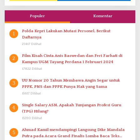
Populer
Komentar
Polda Kepri Lakukan Mutasi Personel, Berikut
1
Daftarnya
23417 Dilihat
Film Kisah Cinta Anis Baswedan dan Feri Farhati di
2
Kampus UGM Tayang Perdana 1 Februari 2024
17822 Dilihat
UU Nomor 20 Tahun Membawa Angin Segar untuk
3
PPPK. PNS dan PPPK Punya Hak yang Sama
15617 Dilihat
Single Salary ASN, Apakah Tunjangan Profesi Guru
4
(TPG) Hilang?
15390 Dilihat
Ahmad Kamil mendampingi Langsung Dike Mandala
5
Putra pada Acara Grand Finalis Lomba Baca Teks