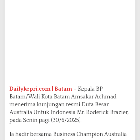
a
B
e
s
a
r
A
u
s
t
r
a
l
i
Dailykepri.com | Batam
– Kepala BP
a
,
Batam/Wali Kota Batam Amsakar Achmad
H
menerima kunjungan resmi Duta Besar
a
Australia Untuk Indonesia Mr. Roderick Brazier,
r
pada Senin pagi (30/6/2025).
a
p
k
Ia hadir bersama Business Champion Australia
a