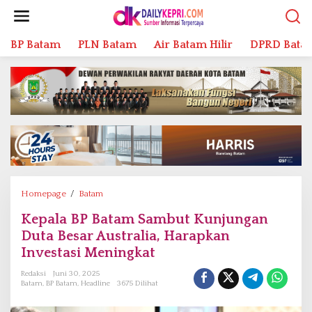
L
e
w
BP Batam
PLN Batam
Air Batam Hilir
DPRD Bata
a
t
i
k
e
k
o
n
t
e
n
Homepage
/
Batam
K
e
Kepala BP Batam Sambut Kunjungan
p
Duta Besar Australia, Harapkan
a
l
Investasi Meningkat
a
Redaksi
Juni 30, 2025
B
Batam
,
BP Batam
,
Headline
3675 Dilihat
P
B