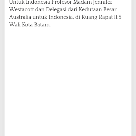
Untuk Indonesia Profesor Madam Jennifer
n
Westacott dan Delegasi dari Kedutaan Besar
I
Australia untuk Indonesia, di Ruang Rapat lt.5
n
v
Wali Kota Batam.
e
s
t
a
s
i
M
e
n
i
n
g
k
a
t