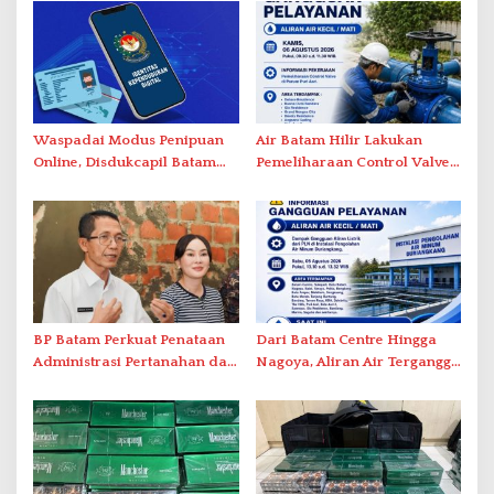
Waspadai Modus Penipuan
Air Batam Hilir Lakukan
Online, Disdukcapil Batam
Pemeliharaan Control Valve,
Tegaskan Aktivasi IKD Wajib
Ini Daftar Area Terdampak
Tatap Muka
BP Batam Perkuat Penataan
Dari Batam Centre Hingga
Administrasi Pertanahan dan
Nagoya, Aliran Air Terganggu
Pemanfaatan Ruang Laut
Akibat Listrik Padam di IPA
Duriangkang