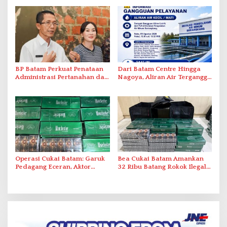
Tatap Muka
BP Batam Perkuat Penataan
Dari Batam Centre Hingga
Administrasi Pertanahan dan
Nagoya, Aliran Air Terganggu
Pemanfaatan Ruang Laut
Akibat Listrik Padam di IPA
Duriangkang
Operasi Cukai Batam: Garuk
Bea Cukai Batam Amankan
Pedagang Eceran, Aktor
32 Ribu Batang Rokok Ilegal
Intelektual Rokok Ilegal Tak
dalam Operasi Cukai
Tersentuh?