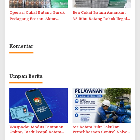
Operasi Cukai Batam: Garuk
Bea Cukai Batam Amankan
Pedagang Eceran, Aktor
32 Ribu Batang Rokok Ilegal
Intelektual Rokok Ilegal Tak
dalam Operasi Cukai
Tersentuh?
Komentar
Umpan Berita
Waspadai Modus Penipuan
Air Batam Hilir Lakukan
Online, Disdukcapil Batam
Pemeliharaan Control Valve,
Tegaskan Aktivasi IKD Wajib
Ini Daftar Area Terdampak