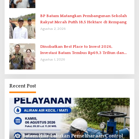
BP Batam Matangkan Pembangunan Sekolah
Rakyat Merah Putih 18,5 Hektare di Rempang
Agustus 2, 2026
Dinobatkan Best Place to Invest 2026,
Investasi Batam Tembus Rp69,3 Triliun dan
Ekonomi Tumbuh 6,76 Persen
Agustus 1, 2026
Recent Post
il
Air Batam Hilir Lakukan Pemeliharaan Control
B