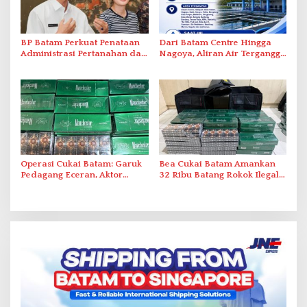
BP Batam Perkuat Penataan
Dari Batam Centre Hingga
Administrasi Pertanahan dan
Nagoya, Aliran Air Terganggu
Pemanfaatan Ruang Laut
Akibat Listrik Padam di IPA
Duriangkang
Operasi Cukai Batam: Garuk
Bea Cukai Batam Amankan
Pedagang Eceran, Aktor
32 Ribu Batang Rokok Ilegal
Intelektual Rokok Ilegal Tak
dalam Operasi Cukai
Tersentuh?