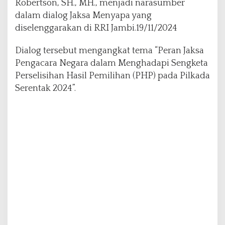
Robertson, SH., MH., menjadi narasumber
d
dalam dialog Jaksa Menyapa yang
a
diselenggarakan di RRI Jambi.19/11/2024
l
a
m
Dialog tersebut mengangkat tema “Peran Jaksa
S
Pengacara Negara dalam Menghadapi Sengketa
e
Perselisihan Hasil Pemilihan (PHP) pada Pilkada
n
Serentak 2024”.
g
k
e
t
a
P
H
P
P
i
l
k
a
d