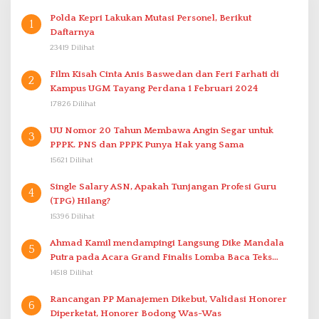
Polda Kepri Lakukan Mutasi Personel, Berikut
1
Daftarnya
23419 Dilihat
Film Kisah Cinta Anis Baswedan dan Feri Farhati di
2
Kampus UGM Tayang Perdana 1 Februari 2024
17826 Dilihat
UU Nomor 20 Tahun Membawa Angin Segar untuk
3
PPPK. PNS dan PPPK Punya Hak yang Sama
15621 Dilihat
Single Salary ASN, Apakah Tunjangan Profesi Guru
4
(TPG) Hilang?
15396 Dilihat
Ahmad Kamil mendampingi Langsung Dike Mandala
5
Putra pada Acara Grand Finalis Lomba Baca Teks
Proklamasi Mirip Bung Karno di Bali
14518 Dilihat
Rancangan PP Manajemen Dikebut, Validasi Honorer
6
Diperketat, Honorer Bodong Was-Was