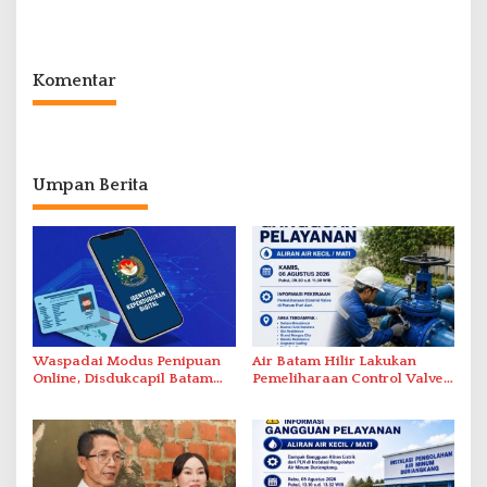
Intelektual Rokok Ilegal Tak
dalam Operasi Cukai
Tersentuh?
Komentar
Umpan Berita
Waspadai Modus Penipuan
Air Batam Hilir Lakukan
Online, Disdukcapil Batam
Pemeliharaan Control Valve,
Tegaskan Aktivasi IKD Wajib
Ini Daftar Area Terdampak
Tatap Muka