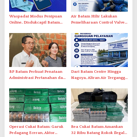
Waspadai Modus Penipuan
Air Batam Hilir Lakukan
Online, Disdukcapil Batam
Pemeliharaan Control Valve,
Tegaskan Aktivasi IKD Wajib
Ini Daftar Area Terdampak
Tatap Muka
BP Batam Perkuat Penataan
Dari Batam Centre Hingga
Administrasi Pertanahan dan
Nagoya, Aliran Air Terganggu
Pemanfaatan Ruang Laut
Akibat Listrik Padam di IPA
Duriangkang
Operasi Cukai Batam: Garuk
Bea Cukai Batam Amankan
Pedagang Eceran, Aktor
32 Ribu Batang Rokok Ilegal