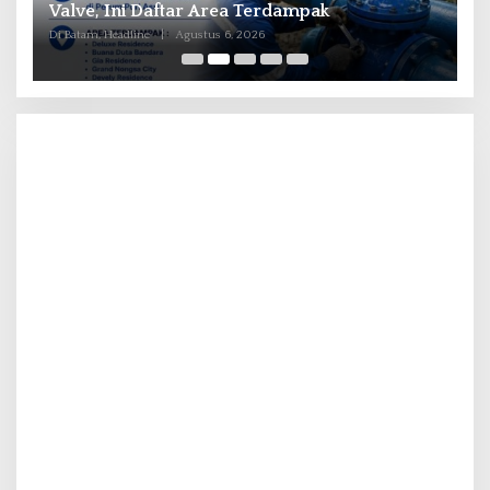
ka
Valve, Ini Daftar Area Terdampak
P
Di Batam, Headline
|
Agustus 6, 2026
Di