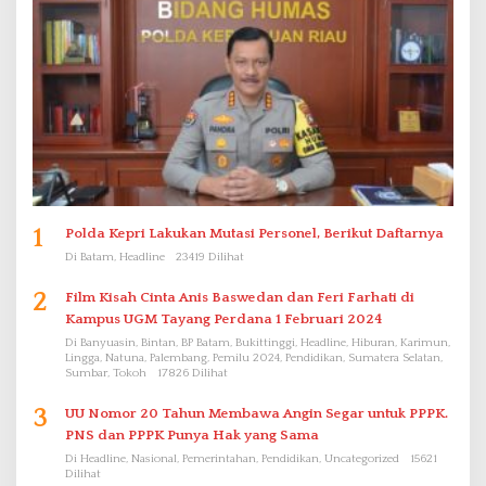
1
Polda Kepri Lakukan Mutasi Personel, Berikut Daftarnya
Di Batam, Headline
23419 Dilihat
2
Film Kisah Cinta Anis Baswedan dan Feri Farhati di
Kampus UGM Tayang Perdana 1 Februari 2024
Di Banyuasin, Bintan, BP Batam, Bukittinggi, Headline, Hiburan, Karimun,
Lingga, Natuna, Palembang, Pemilu 2024, Pendidikan, Sumatera Selatan,
Sumbar, Tokoh
17826 Dilihat
3
UU Nomor 20 Tahun Membawa Angin Segar untuk PPPK.
PNS dan PPPK Punya Hak yang Sama
Di Headline, Nasional, Pemerintahan, Pendidikan, Uncategorized
15621
Dilihat