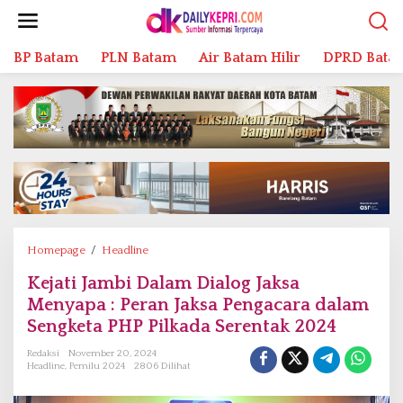
L
e
w
BP Batam
PLN Batam
Air Batam Hilir
DPRD Bata
a
t
i
k
e
k
o
n
t
e
n
Homepage
/
Headline
K
e
Kejati Jambi Dalam Dialog Jaksa
j
Menyapa : Peran Jaksa Pengacara dalam
a
t
Sengketa PHP Pilkada Serentak 2024
i
Redaksi
November 20, 2024
J
Headline
,
Pemilu 2024
2806 Dilihat
a
m