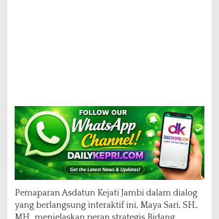
a
S
e
r
e
n
t
a
k
2
0
2
4
Pemaparan Asdatun Kejati Jambi dalam dialog
yang berlangsung interaktif ini, Maya Sari, SH.,
MH., menjelaskan peran strategis Bidang