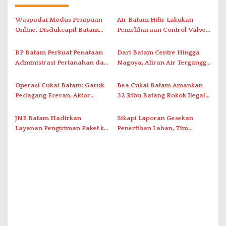
a
s
Waspadai Modus Penipuan
Air Batam Hilir Lakukan
i
Online, Disdukcapil Batam
Pemeliharaan Control Valve,
Tegaskan Aktivasi IKD Wajib
Ini Daftar Area Terdampak
p
Tatap Muka
BP Batam Perkuat Penataan
Dari Batam Centre Hingga
o
Administrasi Pertanahan dan
Nagoya, Aliran Air Terganggu
s
Pemanfaatan Ruang Laut
Akibat Listrik Padam di IPA
Duriangkang
Operasi Cukai Batam: Garuk
Bea Cukai Batam Amankan
Pedagang Eceran, Aktor
32 Ribu Batang Rokok Ilegal
Intelektual Rokok Ilegal Tak
dalam Operasi Cukai
Tersentuh?
JNE Batam Hadirkan
Sikapi Laporan Gesekan
Layanan Pengiriman Paket ke
Penertiban Lahan, Tim
Singapura Mulai Rp100 Ribu
Hukum Terlapor Memenuhi
Undangan Klarifikasi Polresta
Bukittinggi