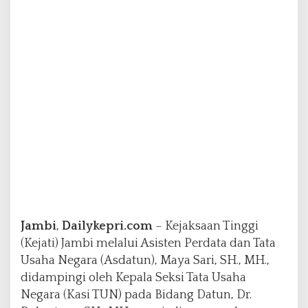
a
p
a
:
P
e
r
a
n
J
a
k
s
a
P
e
n
Jambi
,
Dailykepri.com
– Kejaksaan Tinggi
g
(Kejati) Jambi melalui Asisten Perdata dan Tata
a
Usaha Negara (Asdatun), Maya Sari, SH., MH.,
c
didampingi oleh Kepala Seksi Tata Usaha
a
r
Negara (Kasi TUN) pada Bidang Datun, Dr.
a