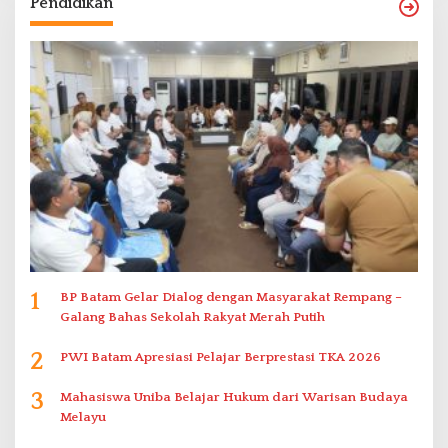
Pendidikan
1
BP Batam Gelar Dialog dengan Masyarakat Rempang –
Galang Bahas Sekolah Rakyat Merah Putih
2
PWI Batam Apresiasi Pelajar Berprestasi TKA 2026
3
Mahasiswa Uniba Belajar Hukum dari Warisan Budaya
Melayu