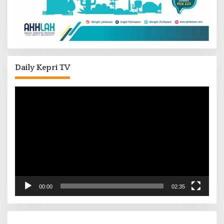
Daily Kepri TV
Pemutar
Video
00:00
02:35