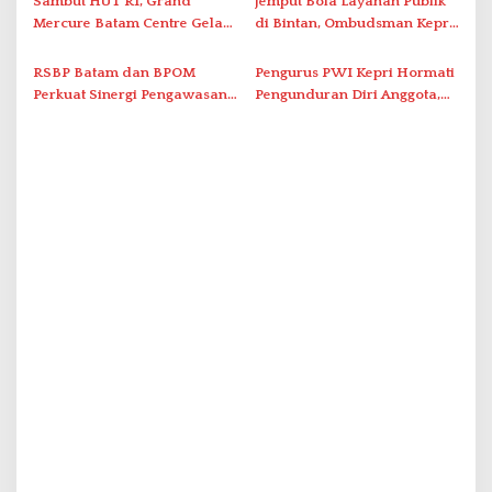
Sambut HUT RI, Grand
Jemput Bola Layanan Publik
Abdul Jamal
Mercure Batam Centre Gelar
di Bintan, Ombudsman Kepri
Promo Kuliner ‘Flavours of
Serap Keluhan Bansos hingga
Nusantara’
Solar Nelayan
RSBP Batam dan BPOM
Pengurus PWI Kepri Hormati
Perkuat Sinergi Pengawasan
Pengunduran Diri Anggota,
Distribusi Obat dan
Segera Koordinasi
Pelayanan Kefarmasian
Administrasi ke Pusat