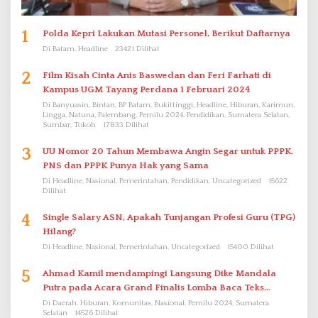
1
Polda Kepri Lakukan Mutasi Personel, Berikut Daftarnya
Di Batam, Headline
23421 Dilihat
2
Film Kisah Cinta Anis Baswedan dan Feri Farhati di
Kampus UGM Tayang Perdana 1 Februari 2024
Di Banyuasin, Bintan, BP Batam, Bukittinggi, Headline, Hiburan, Karimun,
Lingga, Natuna, Palembang, Pemilu 2024, Pendidikan, Sumatera Selatan,
Sumbar, Tokoh
17833 Dilihat
3
UU Nomor 20 Tahun Membawa Angin Segar untuk PPPK.
PNS dan PPPK Punya Hak yang Sama
Di Headline, Nasional, Pemerintahan, Pendidikan, Uncategorized
15622
Dilihat
4
Single Salary ASN, Apakah Tunjangan Profesi Guru (TPG)
Hilang?
Di Headline, Nasional, Pemerintahan, Uncategorized
15400 Dilihat
5
Ahmad Kamil mendampingi Langsung Dike Mandala
Putra pada Acara Grand Finalis Lomba Baca Teks
Proklamasi Mirip Bung Karno di Bali
Di Daerah, Hiburan, Komunitas, Nasional, Pemilu 2024, Sumatera
Selatan
14526 Dilihat