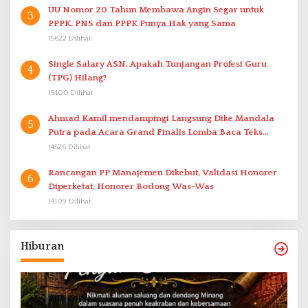
UU Nomor 20 Tahun Membawa Angin Segar untuk
3
PPPK. PNS dan PPPK Punya Hak yang Sama
15622 Dilihat
Single Salary ASN, Apakah Tunjangan Profesi Guru
4
(TPG) Hilang?
15400 Dilihat
Ahmad Kamil mendampingi Langsung Dike Mandala
5
Putra pada Acara Grand Finalis Lomba Baca Teks
Proklamasi Mirip Bung Karno di Bali
14526 Dilihat
Rancangan PP Manajemen Dikebut, Validasi Honorer
6
Diperketat, Honorer Bodong Was-Was
14109 Dilihat
Hiburan