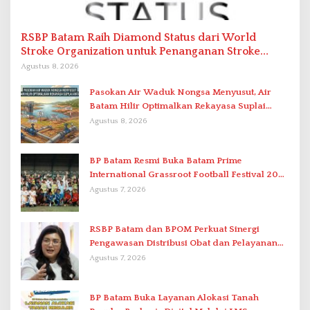
RSBP Batam Raih Diamond Status dari World
Stroke Organization untuk Penanganan Stroke
Berstandar Internasional
Agustus 8, 2026
Pasokan Air Waduk Nongsa Menyusut, Air
Batam Hilir Optimalkan Rekayasa Suplai
Antar-IPAM
Agustus 8, 2026
BP Batam Resmi Buka Batam Prime
International Grassroot Football Festival 2026
di Stadion Temenggung Abdul Jamal
Agustus 7, 2026
RSBP Batam dan BPOM Perkuat Sinergi
Pengawasan Distribusi Obat dan Pelayanan
Kefarmasian
Agustus 7, 2026
BP Batam Buka Layanan Alokasi Tanah