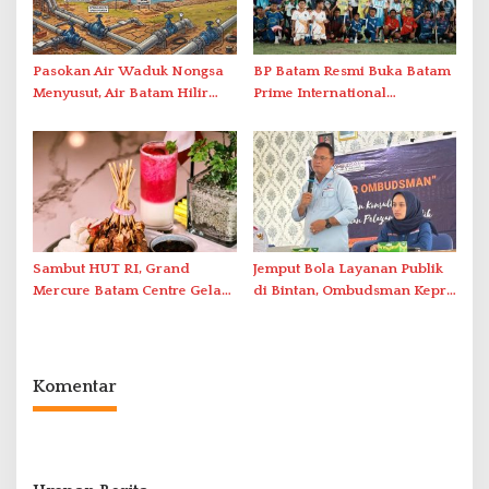
Pasokan Air Waduk Nongsa
BP Batam Resmi Buka Batam
Menyusut, Air Batam Hilir
Prime International
Optimalkan Rekayasa Suplai
Grassroot Football Festival
Antar-IPAM
2026 di Stadion Temenggung
Abdul Jamal
Sambut HUT RI, Grand
Jemput Bola Layanan Publik
Mercure Batam Centre Gelar
di Bintan, Ombudsman Kepri
Promo Kuliner ‘Flavours of
Serap Keluhan Bansos hingga
Nusantara’
Solar Nelayan
Komentar