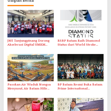
Umpan Berita
JNE Tanjungpinang Dorong
RSBP Batam Raih Diamond
Akselerasi Digital UMKM
Status dari World Stroke
Lewat AIM ASEAN Roadshow
Organization untuk
2026
Penanganan Stroke
Berstandar Internasional
Pasokan Air Waduk Nongsa
BP Batam Resmi Buka Batam
Menyusut, Air Batam Hilir
Prime International
Optimalkan Rekayasa Suplai
Grassroot Football Festival
Antar-IPAM
2026 di Stadion Temenggung
Abdul Jamal