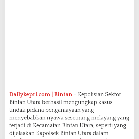
e
n
g
a
n
i
a
y
a
a
n
d
i
S
e
b
Dailykepri.com | Bintan
– Kepolisian Sektor
u
Bintan Utara berhasil mengungkap kasus
a
tindak pidana penganiayaan yang
h
menyebabkan nyawa seseorang melayang yang
C
a
terjadi di Kecamatan Bintan Utara, seperti yang
f
dijelaskan Kapolsek Bintan Utara dalam
e