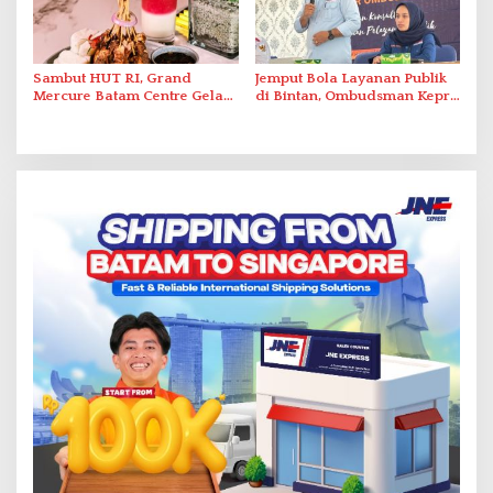
Sambut HUT RI, Grand
Jemput Bola Layanan Publik
Mercure Batam Centre Gelar
di Bintan, Ombudsman Kepri
Promo Kuliner ‘Flavours of
Serap Keluhan Bansos hingga
Nusantara’
Solar Nelayan