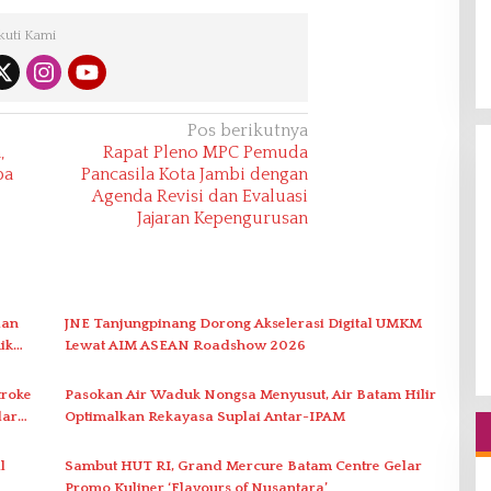
kuti Kami
Pos berikutnya
,
Rapat Pleno MPC Pemuda
pa
Pancasila Kota Jambi dengan
Agenda Revisi dan Evaluasi
Jajaran Kepengurusan
lan
JNE Tanjungpinang Dorong Akselerasi Digital UMKM
ik
Lewat AIM ASEAN Roadshow 2026
troke
Pasokan Air Waduk Nongsa Menyusut, Air Batam Hilir
dar
Optimalkan Rekayasa Suplai Antar-IPAM
l
Sambut HUT RI, Grand Mercure Batam Centre Gelar
Promo Kuliner ‘Flavours of Nusantara’