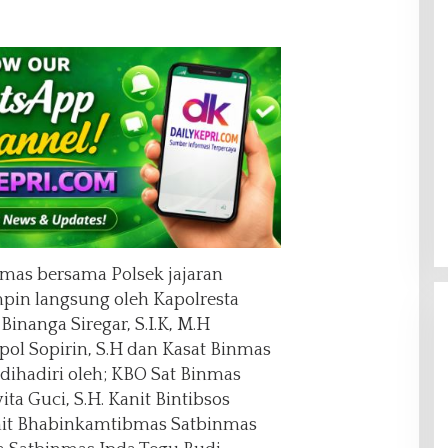
mas bersama Polsek jajaran
mpin langsung oleh Kapolresta
inanga Siregar, S.I.K, M.H
l Sopirin, S.H dan Kasat Binmas
 dihadiri oleh; KBO Sat Binmas
ta Guci, S.H. Kanit Bintibsos
nit Bhabinkamtibmas Satbinmas