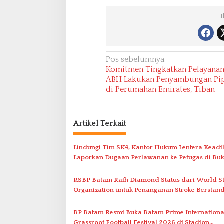
I
N
Pos sebelumnya
Komitmen Tingkatkan Pelayanan
a
ABH Lakukan Penyambungan Pi
v
di Perumahan Emirates, Tiban
i
g
Artikel Terkait
a
s
Lindungi Tim SK4, Kantor Hukum Lentera Keadi
i
Laporkan Dugaan Perlawanan ke Petugas di Buk
Batarah
p
RSBP Batam Raih Diamond Status dari World S
o
Organization untuk Penanganan Stroke Berstan
s
Internasional
BP Batam Resmi Buka Batam Prime Internationa
Grassroot Football Festival 2026 di Stadion