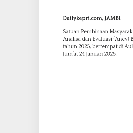
i
n
k
Dailykepri.com, JAMBI
a
m
Satuan Pembinaan Masyaraka
t
Analisa dan Evaluasi (Anev)
i
b
tahun 2025, bertempat di Au
m
Jum’at 24 Januari 2025.
a
s
B
u
l
a
n
J
a
n
u
a
r