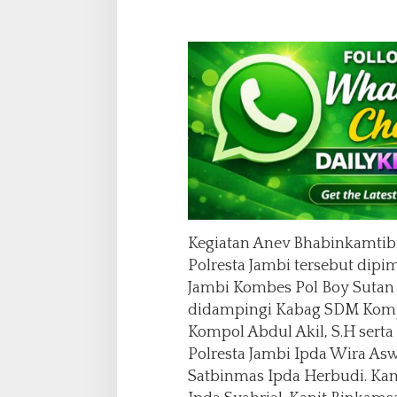
i
2
0
2
5
Kegiatan Anev Bhabinkamtib
Polresta Jambi tersebut dipi
Jambi Kombes Pol Boy Sutan B
didampingi Kabag SDM Kompo
Kompol Abdul Akil, S.H serta
Polresta Jambi Ipda Wira Aswi
Satbinmas Ipda Herbudi. Ka