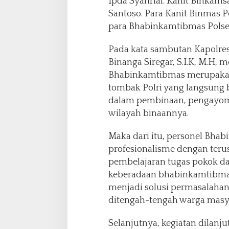
Ipda Syahrial. Kanit Binkam
Santoso. Para Kanit Binmas P
para Bhabinkamtibmas Polsek 
Pada kata sambutan Kapolre
Binanga Siregar, S.I.K, M.H
Bhabinkamtibmas merupakan
tombak Polri yang langsung
dalam pembinaan, pengayom,
wilayah binaannya.
Maka dari itu, personel Bh
profesionalisme dengan te
pembelajaran tugas pokok dan
keberadaan bhabinkamtibmas
menjadi solusi permasalahan
ditengah-tengah warga masy
Selanjutnya, kegiatan dilanj