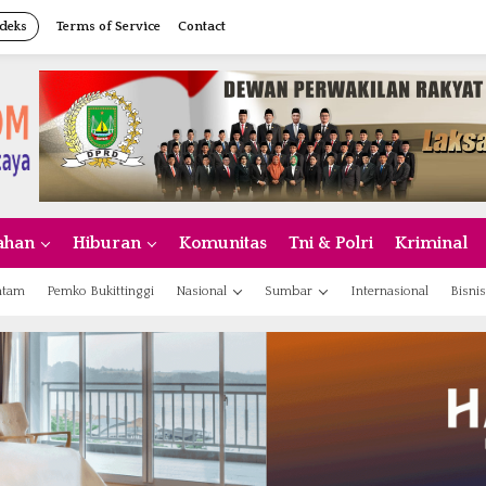
deks
Terms of Service
Contact
ahan
Hiburan
Komunitas
Tni & Polri
Kriminal
atam
Pemko Bukittinggi
Nasional
Sumbar
Internasional
Bisnis