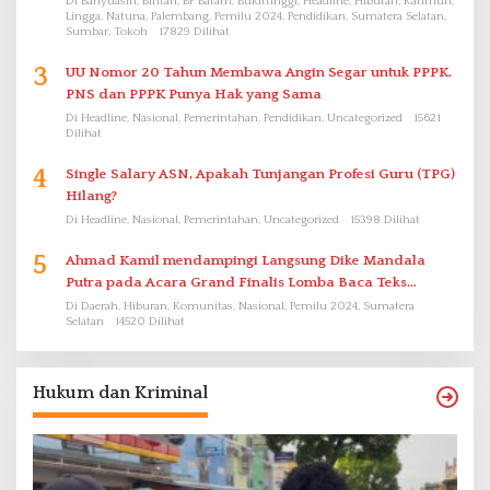
Di Banyuasin, Bintan, BP Batam, Bukittinggi, Headline, Hiburan, Karimun,
Lingga, Natuna, Palembang, Pemilu 2024, Pendidikan, Sumatera Selatan,
Sumbar, Tokoh
17829 Dilihat
3
UU Nomor 20 Tahun Membawa Angin Segar untuk PPPK.
PNS dan PPPK Punya Hak yang Sama
Di Headline, Nasional, Pemerintahan, Pendidikan, Uncategorized
15621
Dilihat
4
Single Salary ASN, Apakah Tunjangan Profesi Guru (TPG)
Hilang?
Di Headline, Nasional, Pemerintahan, Uncategorized
15398 Dilihat
5
Ahmad Kamil mendampingi Langsung Dike Mandala
Putra pada Acara Grand Finalis Lomba Baca Teks
Proklamasi Mirip Bung Karno di Bali
Di Daerah, Hiburan, Komunitas, Nasional, Pemilu 2024, Sumatera
Selatan
14520 Dilihat
Hukum dan Kriminal