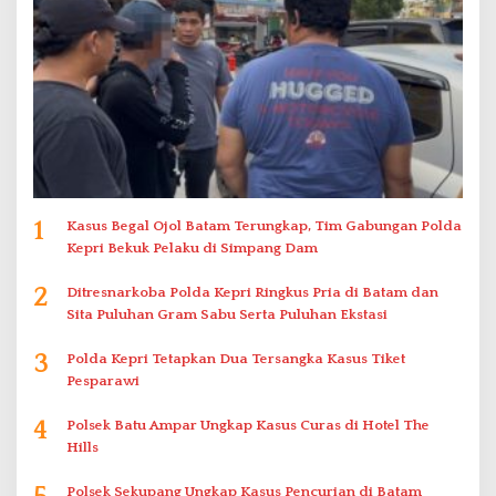
1
Kasus Begal Ojol Batam Terungkap, Tim Gabungan Polda
Kepri Bekuk Pelaku di Simpang Dam
2
Ditresnarkoba Polda Kepri Ringkus Pria di Batam dan
Sita Puluhan Gram Sabu Serta Puluhan Ekstasi
3
Polda Kepri Tetapkan Dua Tersangka Kasus Tiket
Pesparawi
4
Polsek Batu Ampar Ungkap Kasus Curas di Hotel The
Hills
Polsek Sekupang Ungkap Kasus Pencurian di Batam