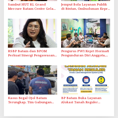
Sambut HUT RI, Grand
Jemput Bola Layanan Publik
Mercure Batam Centre Gelar
di Bintan, Ombudsman Kepri
Promo Kuliner ‘Flavours of
Serap Keluhan Bansos hingga
Nusantara’
Solar Nelayan
RSBP Batam dan BPOM
Pengurus PWI Kepri Hormati
Perkuat Sinergi Pengawasan
Pengunduran Diri Anggota,
Distribusi Obat dan
Segera Koordinasi
Pelayanan Kefarmasian
Administrasi ke Pusat
Kasus Begal Ojol Batam
BP Batam Buka Layanan
Terungkap, Tim Gabungan
Alokasi Tanah Reguler
Polda Kepri Bekuk Pelaku di
Berbasis Digital Melalui LMS
Simpang Dam