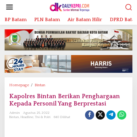
L
e
w
BP Batam
PLN Batam
Air Batam Hilir
DPRD Bata
a
t
i
k
e
k
o
n
t
e
n
Homepage
/
Bintan
K
a
Kapolres Bintan Berikan Penghargaan
p
Kepada Personil Yang Berprestasi
o
l
Admin
Agustus 25, 2022
r
Bintan
,
Headline
,
Tni & Polri
640 Dilihat
e
s
B