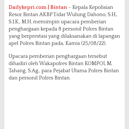
n
K
Dailykepri.com | Bintan
– Kepala Kepolisian
e
Resor Bintan AKBP Tidar Wulung Dahono, S.H.,
p
S.I.K., M.H. memimpin upacara pemberian
a
penghargaan kepada 8 personil Polres Bintan
d
a
yang berprestasi yang dilaksanakan di lapangan
P
apel Polres Bintan pada, Kamis (25/08/22).
e
r
Upacara pemberian penghargaan tersebut
s
dihadiri oleh Wakapolres Bintan KOMPOL M.
o
n
Tahang, S.Ag., para Pejabat Utama Polres Bintan
i
dan personil Polres Bintan.
l
Y
a
n
g
B
e
r
p