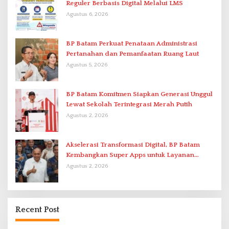
Reguler Berbasis Digital Melalui LMS
Agustus 6, 2026
BP Batam Perkuat Penataan Administrasi
Pertanahan dan Pemanfaatan Ruang Laut
Agustus 5, 2026
BP Batam Komitmen Siapkan Generasi Unggul
Lewat Sekolah Terintegrasi Merah Putih
Agustus 2, 2026
Akselerasi Transformasi Digital, BP Batam
Kembangkan Super Apps untuk Layanan
Terpadu
Agustus 2, 2026
Recent Post