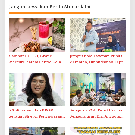
Jangan Lewatkan Berita Menarik Ini
Sambut HUT RI, Grand
Jemput Bola Layanan Publik
Mercure Batam Centre Gelar
di Bintan, Ombudsman Kepri
Promo Kuliner ‘Flavours of
Serap Keluhan Bansos hingga
Nusantara’
Solar Nelayan
RSBP Batam dan BPOM
Pengurus PWI Kepri Hormati
Perkuat Sinergi Pengawasan
Pengunduran Diri Anggota,
Distribusi Obat dan
Segera Koordinasi
Pelayanan Kefarmasian
Administrasi ke Pusat