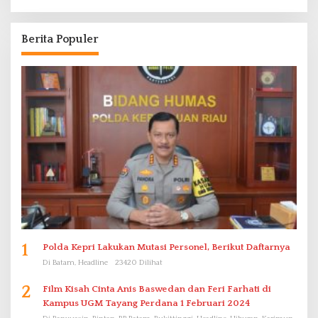
Berita Populer
1
Polda Kepri Lakukan Mutasi Personel, Berikut Daftarnya
Di Batam, Headline
23420 Dilihat
2
Film Kisah Cinta Anis Baswedan dan Feri Farhati di
Kampus UGM Tayang Perdana 1 Februari 2024