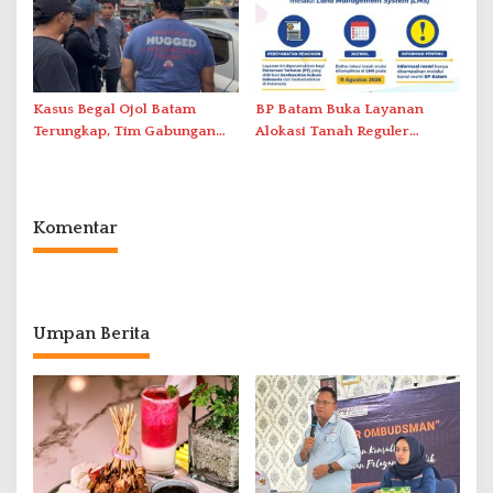
Kasus Begal Ojol Batam
BP Batam Buka Layanan
Terungkap, Tim Gabungan
Alokasi Tanah Reguler
Polda Kepri Bekuk Pelaku di
Berbasis Digital Melalui LMS
Simpang Dam
Komentar
Umpan Berita