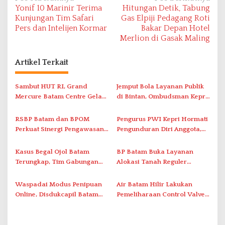
Yonif 10 Marinir Terima
Hitungan Detik, Tabung
a
Kunjungan Tim Safari
Gas Elpiji Pedagang Roti
v
Pers dan Intelijen Kormar
Bakar Depan Hotel
Merlion di Gasak Maling
i
g
Artikel Terkait
a
s
Sambut HUT RI, Grand
Jemput Bola Layanan Publik
i
Mercure Batam Centre Gelar
di Bintan, Ombudsman Kepri
Promo Kuliner ‘Flavours of
Serap Keluhan Bansos hingga
p
Nusantara’
Solar Nelayan
RSBP Batam dan BPOM
Pengurus PWI Kepri Hormati
o
Perkuat Sinergi Pengawasan
Pengunduran Diri Anggota,
s
Distribusi Obat dan
Segera Koordinasi
Pelayanan Kefarmasian
Administrasi ke Pusat
Kasus Begal Ojol Batam
BP Batam Buka Layanan
Terungkap, Tim Gabungan
Alokasi Tanah Reguler
Polda Kepri Bekuk Pelaku di
Berbasis Digital Melalui LMS
Simpang Dam
Waspadai Modus Penipuan
Air Batam Hilir Lakukan
Online, Disdukcapil Batam
Pemeliharaan Control Valve,
Tegaskan Aktivasi IKD Wajib
Ini Daftar Area Terdampak
Tatap Muka