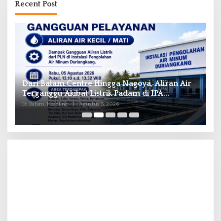
Recent Post
Dari Batam Centre Hingga Nagoya, Aliran Air
O
Terganggu Akibat Listrik Padam di IPA
A
Duriangkang
Di Batam, Headline
|
Agustus 5, 2026
Di 