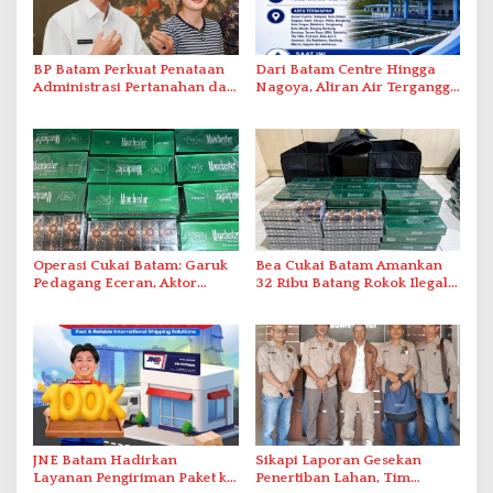
BP Batam Perkuat Penataan
Dari Batam Centre Hingga
Administrasi Pertanahan dan
Nagoya, Aliran Air Terganggu
Pemanfaatan Ruang Laut
Akibat Listrik Padam di IPA
Duriangkang
Operasi Cukai Batam: Garuk
Bea Cukai Batam Amankan
Pedagang Eceran, Aktor
32 Ribu Batang Rokok Ilegal
Intelektual Rokok Ilegal Tak
dalam Operasi Cukai
Tersentuh?
JNE Batam Hadirkan
Sikapi Laporan Gesekan
Layanan Pengiriman Paket ke
Penertiban Lahan, Tim