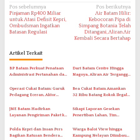
N
Pos sebelumnya
Pos berikutnya
Pinjaman Rp400 Miliar
Air Batam Hilir:
a
untuk Atasi Defisit Kepri,
Kebocoran Pipa di
v
Ombudsman Ingatkan
Simpang Botania Telah
Batasan Regulasi
Ditangani, Aliran Air
i
Kembali Secara Bertahap
g
a
Artikel Terkait
s
i
BP Batam Perkuat Penataan
Dari Batam Centre Hingga
Administrasi Pertanahan dan
Nagoya, Aliran Air Terganggu
p
Pemanfaatan Ruang Laut
Akibat Listrik Padam di IPA
o
Duriangkang
Operasi Cukai Batam: Garuk
Bea Cukai Batam Amankan
s
Pedagang Eceran, Aktor
32 Ribu Batang Rokok Ilegal
Intelektual Rokok Ilegal Tak
dalam Operasi Cukai
Tersentuh?
JNE Batam Hadirkan
Sikapi Laporan Gesekan
Layanan Pengiriman Paket ke
Penertiban Lahan, Tim
Singapura Mulai Rp100 Ribu
Hukum Terlapor Memenuhi
Undangan Klarifikasi Polresta
Polda Kepri dan Insan Pers
Warga Baloi View hingga
Bukittinggi
Bagikan Ratusan Bendera
Kampung Nelayan Diimbau