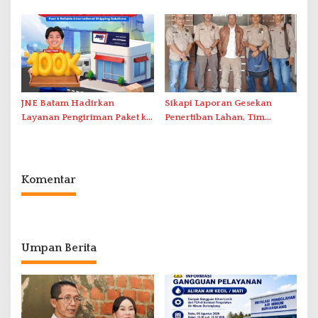
Intelektual Rokok Ilegal Tak
dalam Operasi Cukai
Tersentuh?
JNE Batam Hadirkan
Sikapi Laporan Gesekan
Layanan Pengiriman Paket ke
Penertiban Lahan, Tim
Singapura Mulai Rp100 Ribu
Hukum Terlapor Memenuhi
Undangan Klarifikasi Polresta
Bukittinggi
Komentar
Umpan Berita