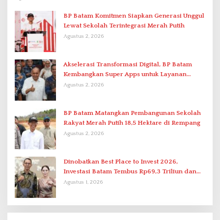
BP Batam Komitmen Siapkan Generasi Unggul
Lewat Sekolah Terintegrasi Merah Putih
Agustus 2, 2026
Akselerasi Transformasi Digital, BP Batam
Kembangkan Super Apps untuk Layanan
Terpadu
Agustus 2, 2026
BP Batam Matangkan Pembangunan Sekolah
Rakyat Merah Putih 18,5 Hektare di Rempang
Agustus 2, 2026
Dinobatkan Best Place to Invest 2026,
Investasi Batam Tembus Rp69,3 Triliun dan
Ekonomi Tumbuh 6,76 Persen
Agustus 1, 2026