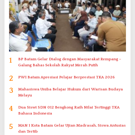
1
BP Batam Gelar Dialog dengan Masyarakat Rempang –
Galang Bahas Sekolah Rakyat Merah Putih
2
PWI Batam Apresiasi Pelajar Berprestasi TKA 2026
3
Mahasiswa Uniba Belajar Hukum dari Warisan Budaya
Melayu
4
Dua Siswi SDN 012 Bengkong Raih Nilai Tertinggi TKA
Bahasa Indonesia
5
MAN 1 Kota Batam Gelar Ujian Madrasah, Siswa Antusias
dan Tertib