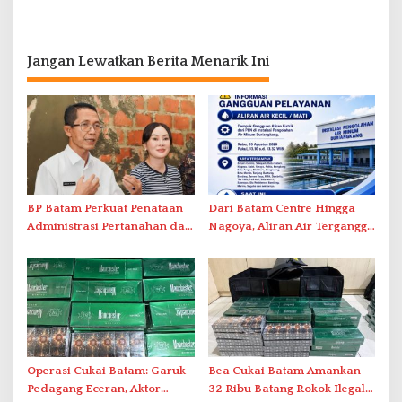
Jangan Lewatkan Berita Menarik Ini
BP Batam Perkuat Penataan
Dari Batam Centre Hingga
Administrasi Pertanahan dan
Nagoya, Aliran Air Terganggu
Pemanfaatan Ruang Laut
Akibat Listrik Padam di IPA
Duriangkang
Operasi Cukai Batam: Garuk
Bea Cukai Batam Amankan
Pedagang Eceran, Aktor
32 Ribu Batang Rokok Ilegal