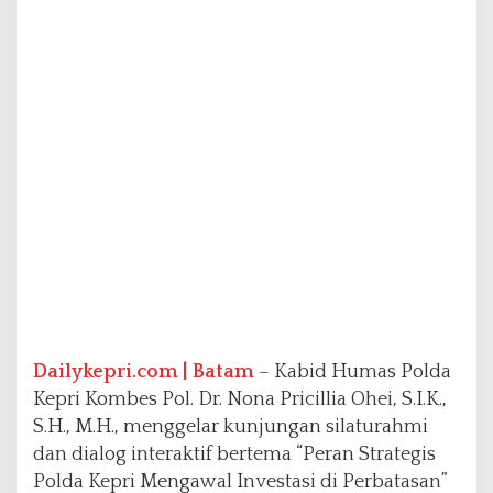
I
n
t
e
r
a
k
t
i
f
d
i
B
a
t
a
m
Dailykepri.com | Batam
– Kabid Humas Polda
T
Kepri Kombes Pol. Dr. Nona Pricillia Ohei, S.I.K.,
V
S.H., M.H., menggelar kunjungan silaturahmi
dan dialog interaktif bertema “Peran Strategis
Polda Kepri Mengawal Investasi di Perbatasan”