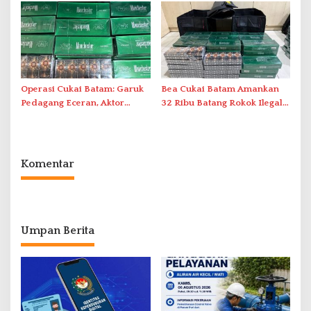
Duriangkang
Operasi Cukai Batam: Garuk
Bea Cukai Batam Amankan
Pedagang Eceran, Aktor
32 Ribu Batang Rokok Ilegal
Intelektual Rokok Ilegal Tak
dalam Operasi Cukai
Tersentuh?
Komentar
Umpan Berita