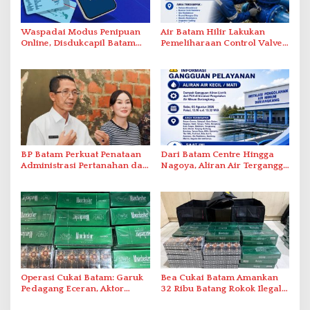
Waspadai Modus Penipuan
Air Batam Hilir Lakukan
Online, Disdukcapil Batam
Pemeliharaan Control Valve,
Tegaskan Aktivasi IKD Wajib
Ini Daftar Area Terdampak
Tatap Muka
BP Batam Perkuat Penataan
Dari Batam Centre Hingga
Administrasi Pertanahan dan
Nagoya, Aliran Air Terganggu
Pemanfaatan Ruang Laut
Akibat Listrik Padam di IPA
Duriangkang
Operasi Cukai Batam: Garuk
Bea Cukai Batam Amankan
Pedagang Eceran, Aktor
32 Ribu Batang Rokok Ilegal
Intelektual Rokok Ilegal Tak
dalam Operasi Cukai