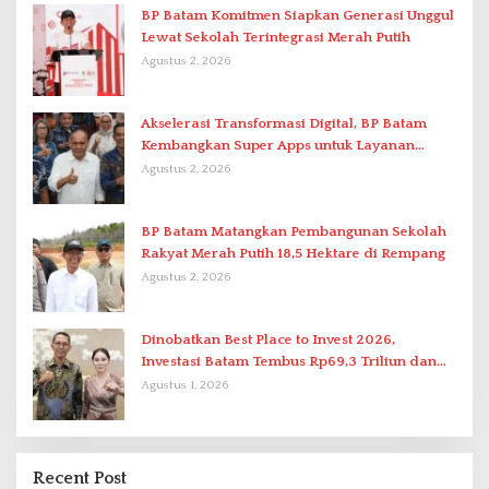
BP Batam Komitmen Siapkan Generasi Unggul
Lewat Sekolah Terintegrasi Merah Putih
Agustus 2, 2026
Akselerasi Transformasi Digital, BP Batam
Kembangkan Super Apps untuk Layanan
Terpadu
Agustus 2, 2026
BP Batam Matangkan Pembangunan Sekolah
Rakyat Merah Putih 18,5 Hektare di Rempang
Agustus 2, 2026
Dinobatkan Best Place to Invest 2026,
Investasi Batam Tembus Rp69,3 Triliun dan
Ekonomi Tumbuh 6,76 Persen
Agustus 1, 2026
Recent Post