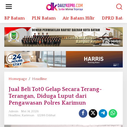
L
e
w
BP Batam
PLN Batam
Air Batam Hilir
DPRD Bata
a
t
i
k
e
k
o
n
t
e
n
Homepage
/
Headline
J
u
Jual Beli Tot0 Gelap Secara Terang-
a
Terangan, Diduga Luput dari
l
B
Pengawasan Polres Karimun
e
Admin
Mei 14, 2026
l
Headline
,
Karimun
12286 Dilihat
i
T