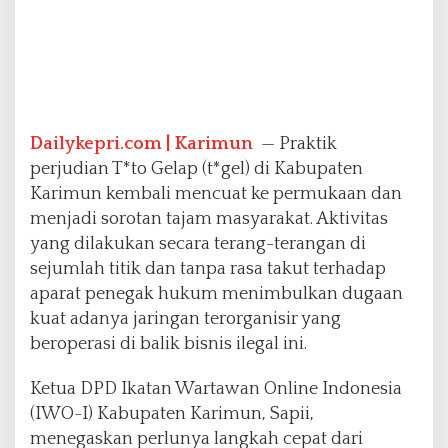
P
e
n
g
a
w
a
Dailykepri.com | Karimun
— Praktik
s
perjudian T*to Gelap (t*gel) di Kabupaten
a
Karimun kembali mencuat ke permukaan dan
n
P
menjadi sorotan tajam masyarakat. Aktivitas
o
yang dilakukan secara terang-terangan di
l
sejumlah titik dan tanpa rasa takut terhadap
r
aparat penegak hukum menimbulkan dugaan
e
s
kuat adanya jaringan terorganisir yang
K
beroperasi di balik bisnis ilegal ini.
a
r
Ketua DPD Ikatan Wartawan Online Indonesia
i
(IWO-I) Kabupaten Karimun, Sapii,
m
u
menegaskan perlunya langkah cepat dari