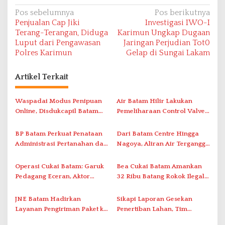
N
Pos sebelumnya
Pos berikutnya
Penjualan Cap Jiki
Investigasi IWO-I
a
Terang-Terangan, Diduga
Karimun Ungkap Dugaan
v
Luput dari Pengawasan
Jaringan Perjudian Tot0
Polres Karimun
Gelap di Sungai Lakam
i
g
Artikel Terkait
a
s
Waspadai Modus Penipuan
Air Batam Hilir Lakukan
i
Online, Disdukcapil Batam
Pemeliharaan Control Valve,
Tegaskan Aktivasi IKD Wajib
Ini Daftar Area Terdampak
p
Tatap Muka
BP Batam Perkuat Penataan
Dari Batam Centre Hingga
o
Administrasi Pertanahan dan
Nagoya, Aliran Air Terganggu
s
Pemanfaatan Ruang Laut
Akibat Listrik Padam di IPA
Duriangkang
Operasi Cukai Batam: Garuk
Bea Cukai Batam Amankan
Pedagang Eceran, Aktor
32 Ribu Batang Rokok Ilegal
Intelektual Rokok Ilegal Tak
dalam Operasi Cukai
Tersentuh?
JNE Batam Hadirkan
Sikapi Laporan Gesekan
Layanan Pengiriman Paket ke
Penertiban Lahan, Tim
Singapura Mulai Rp100 Ribu
Hukum Terlapor Memenuhi