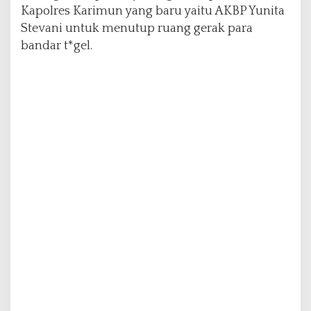
n
Kapolres Karimun yang baru yaitu AKBP Yunita
Stevani untuk menutup ruang gerak para
bandar t*gel.