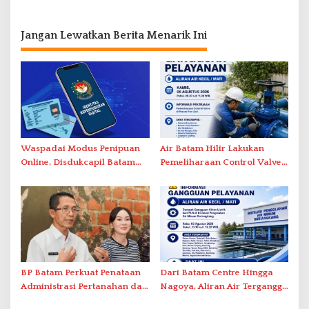
Jangan Lewatkan Berita Menarik Ini
Waspadai Modus Penipuan
Air Batam Hilir Lakukan
Online, Disdukcapil Batam
Pemeliharaan Control Valve,
Tegaskan Aktivasi IKD Wajib
Ini Daftar Area Terdampak
Tatap Muka
BP Batam Perkuat Penataan
Dari Batam Centre Hingga
Administrasi Pertanahan dan
Nagoya, Aliran Air Terganggu
Pemanfaatan Ruang Laut
Akibat Listrik Padam di IPA