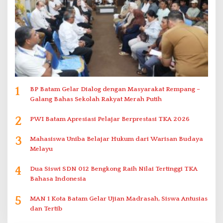
1
BP Batam Gelar Dialog dengan Masyarakat Rempang –
Galang Bahas Sekolah Rakyat Merah Putih
2
PWI Batam Apresiasi Pelajar Berprestasi TKA 2026
3
Mahasiswa Uniba Belajar Hukum dari Warisan Budaya
Melayu
4
Dua Siswi SDN 012 Bengkong Raih Nilai Tertinggi TKA
Bahasa Indonesia
5
MAN 1 Kota Batam Gelar Ujian Madrasah, Siswa Antusias
dan Tertib