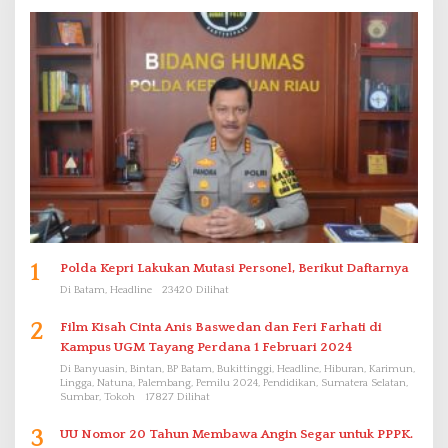
1
Polda Kepri Lakukan Mutasi Personel, Berikut Daftarnya
Di Batam, Headline
23420 Dilihat
2
Film Kisah Cinta Anis Baswedan dan Feri Farhati di
Kampus UGM Tayang Perdana 1 Februari 2024
Di Banyuasin, Bintan, BP Batam, Bukittinggi, Headline, Hiburan, Karimun,
Lingga, Natuna, Palembang, Pemilu 2024, Pendidikan, Sumatera Selatan,
Sumbar, Tokoh
17827 Dilihat
3
UU Nomor 20 Tahun Membawa Angin Segar untuk PPPK.