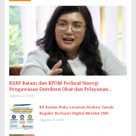
RSBP Batam dan BPOM Perkuat Sinergi
Pengawasan Distribusi Obat dan Pelayanan
Kefarmasian
Agustus 7, 2026
BP Batam Buka Layanan Alokasi Tanah
Reguler Berbasis Digital Melalui LMS
Agustus 6, 2026