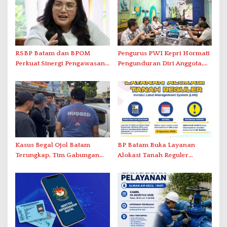
RSBP Batam dan BPOM
Pengurus PWI Kepri Hormati
Perkuat Sinergi Pengawasan
Pengunduran Diri Anggota,
Distribusi Obat dan
Segera Koordinasi
Pelayanan Kefarmasian
Administrasi ke Pusat
Kasus Begal Ojol Batam
BP Batam Buka Layanan
Terungkap, Tim Gabungan
Alokasi Tanah Reguler
Polda Kepri Bekuk Pelaku di
Berbasis Digital Melalui LMS
Simpang Dam