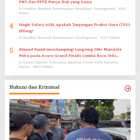
PNS dan PPPK Punya Hak yang Sama
Di Headline, Nasional, Pemerintahan, Pendidikan, Uncategorized
15621
Dilihat
4
Single Salary ASN, Apakah Tunjangan Profesi Guru (TPG)
Hilang?
Di Headline, Nasional, Pemerintahan, Uncategorized
15397 Dilihat
5
Ahmad Kamil mendampingi Langsung Dike Mandala
Putra pada Acara Grand Finalis Lomba Baca Teks
Proklamasi Mirip Bung Karno di Bali
Di Daerah, Hiburan, Komunitas, Nasional, Pemilu 2024, Sumatera
Selatan
14520 Dilihat
Hukum dan Kriminal