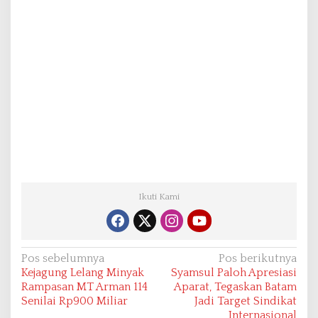
Ikuti Kami
N
Pos sebelumnya
Pos berikutnya
Kejagung Lelang Minyak
Syamsul Paloh Apresiasi
a
Rampasan MT Arman 114
Aparat, Tegaskan Batam
v
Senilai Rp900 Miliar
Jadi Target Sindikat
Internasional