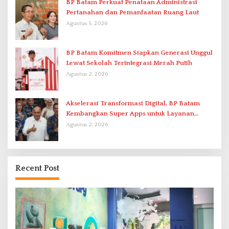
BP Batam Perkuat Penataan Administrasi
Pertanahan dan Pemanfaatan Ruang Laut
Agustus 5, 2026
BP Batam Komitmen Siapkan Generasi Unggul
Lewat Sekolah Terintegrasi Merah Putih
Agustus 2, 2026
Akselerasi Transformasi Digital, BP Batam
Kembangkan Super Apps untuk Layanan
Terpadu
Agustus 2, 2026
Recent Post