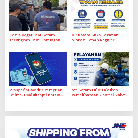
Kasus Begal Ojol Batam
BP Batam Buka Layanan
Terungkap, Tim Gabungan
Alokasi Tanah Reguler
Polda Kepri Bekuk Pelaku di
Berbasis Digital Melalui LMS
Simpang Dam
Waspadai Modus Penipuan
Air Batam Hilir Lakukan
Online, Disdukcapil Batam
Pemeliharaan Control Valve,
Tegaskan Aktivasi IKD Wajib
Ini Daftar Area Terdampak
Tatap Muka