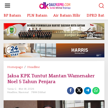
L
e
w
BP Batam
PLN Batam
Air Batam Hilir
DPRD Bata
a
t
i
k
e
k
o
n
t
e
n
Homepage
/
Headline
J
a
Jaksa KPK Tuntut Mantan Wamenaker
k
Noel 5 Tahun Penjara
s
a
Vania G
Mei 18, 2026
K
Headline
,
Nasional
7884 Dilihat
P
K
T