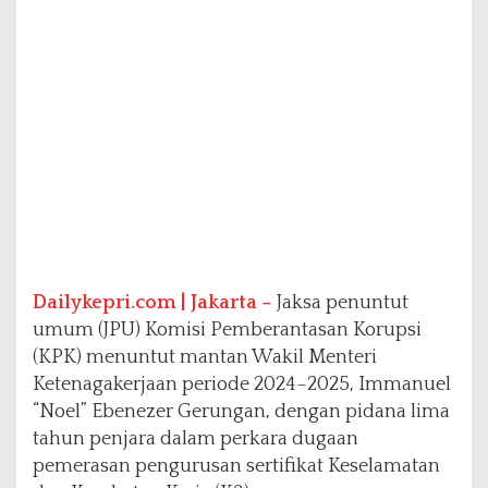
e
l
5
T
a
h
u
n
P
e
n
j
a
r
Dailykepri.com | Jakarta –
Jaksa penuntut
a
umum (JPU) Komisi Pemberantasan Korupsi
(KPK) menuntut mantan Wakil Menteri
Ketenagakerjaan periode 2024–2025, Immanuel
“Noel” Ebenezer Gerungan, dengan pidana lima
tahun penjara dalam perkara dugaan
pemerasan pengurusan sertifikat Keselamatan