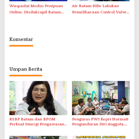
Waspadai Modus Penipuan
Air Batam Hilir Lakukan
Online, Disdukcapil Batam
Pemeliharaan Control Valve,
Tegaskan Aktivasi IKD Wajib
Ini Daftar Area Terdampak
Tatap Muka
Komentar
Umpan Berita
RSBP Batam dan BPOM
Pengurus PWI Kepri Hormati
Perkuat Sinergi Pengawasan
Pengunduran Diri Anggota,
Distribusi Obat dan
Segera Koordinasi
Pelayanan Kefarmasian
Administrasi ke Pusat