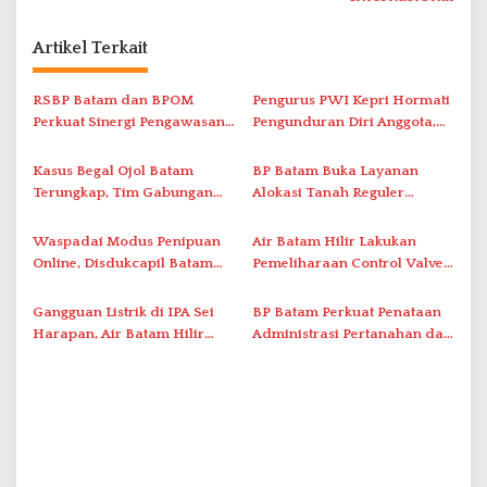
i
g
Artikel Terkait
a
s
RSBP Batam dan BPOM
Pengurus PWI Kepri Hormati
i
Perkuat Sinergi Pengawasan
Pengunduran Diri Anggota,
Distribusi Obat dan
Segera Koordinasi
p
Pelayanan Kefarmasian
Administrasi ke Pusat
Kasus Begal Ojol Batam
BP Batam Buka Layanan
o
Terungkap, Tim Gabungan
Alokasi Tanah Reguler
s
Polda Kepri Bekuk Pelaku di
Berbasis Digital Melalui LMS
Simpang Dam
Waspadai Modus Penipuan
Air Batam Hilir Lakukan
Online, Disdukcapil Batam
Pemeliharaan Control Valve,
Tegaskan Aktivasi IKD Wajib
Ini Daftar Area Terdampak
Tatap Muka
Gangguan Listrik di IPA Sei
BP Batam Perkuat Penataan
Harapan, Air Batam Hilir
Administrasi Pertanahan dan
Percepat Normalisasi
Pemanfaatan Ruang Laut
Pasokan Air