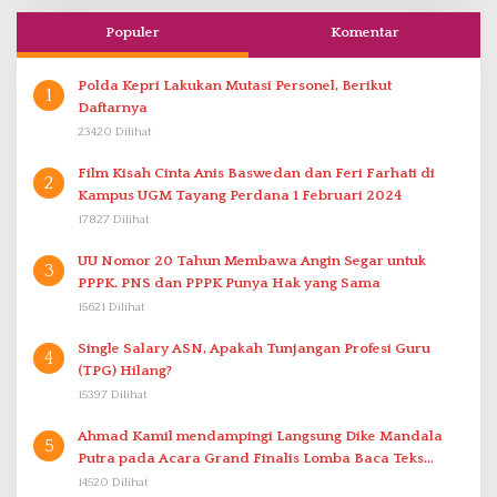
Populer
Komentar
Polda Kepri Lakukan Mutasi Personel, Berikut
1
Daftarnya
23420 Dilihat
Film Kisah Cinta Anis Baswedan dan Feri Farhati di
2
Kampus UGM Tayang Perdana 1 Februari 2024
17827 Dilihat
UU Nomor 20 Tahun Membawa Angin Segar untuk
3
PPPK. PNS dan PPPK Punya Hak yang Sama
15621 Dilihat
Single Salary ASN, Apakah Tunjangan Profesi Guru
4
(TPG) Hilang?
15397 Dilihat
Ahmad Kamil mendampingi Langsung Dike Mandala
5
Putra pada Acara Grand Finalis Lomba Baca Teks
Proklamasi Mirip Bung Karno di Bali
14520 Dilihat