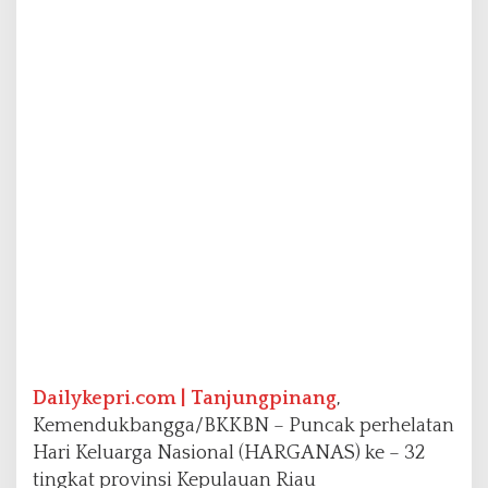
S
t
u
n
t
i
n
g
,
P
e
n
y
e
r
a
p
a
n
Dailykepri.com | Tanjungpinang
,
D
Kemendukbangga/BKKBN – Puncak perhelatan
A
Hari Keluarga Nasional (HARGANAS) ke – 32
K
tingkat provinsi Kepulauan Riau
B