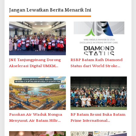
Jangan Lewatkan Berita Menarik Ini
JNE Tanjungpinang Dorong
RSBP Batam Raih Diamond
Akselerasi Digital UMKM
Status dari World Stroke
Lewat AIM ASEAN Roadshow
Organization untuk
2026
Penanganan Stroke
Berstandar Internasional
Pasokan Air Waduk Nongsa
BP Batam Resmi Buka Batam
Menyusut, Air Batam Hilir
Prime International
Optimalkan Rekayasa Suplai
Grassroot Football Festival
Antar-IPAM
2026 di Stadion Temenggung