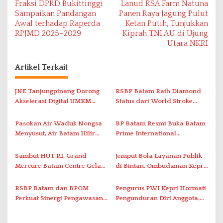
Fraksi DPRD Bukittinggi
Lanud RSA Farm Natuna
a
Sampaikan Pandangan
Panen Raya Jagung Pulut
v
Awal terhadap Raperda
Ketan Putih, Tunjukkan
RPJMD 2025–2029
Kiprah TNI AU di Ujung
i
Utara NKRI
g
a
Artikel Terkait
s
i
JNE Tanjungpinang Dorong
RSBP Batam Raih Diamond
Akselerasi Digital UMKM
Status dari World Stroke
p
Lewat AIM ASEAN Roadshow
Organization untuk
o
2026
Penanganan Stroke
Pasokan Air Waduk Nongsa
BP Batam Resmi Buka Batam
s
Berstandar Internasional
Menyusut, Air Batam Hilir
Prime International
Optimalkan Rekayasa Suplai
Grassroot Football Festival
Antar-IPAM
2026 di Stadion Temenggung
Sambut HUT RI, Grand
Jemput Bola Layanan Publik
Abdul Jamal
Mercure Batam Centre Gelar
di Bintan, Ombudsman Kepri
Promo Kuliner ‘Flavours of
Serap Keluhan Bansos hingga
Nusantara’
Solar Nelayan
RSBP Batam dan BPOM
Pengurus PWI Kepri Hormati
Perkuat Sinergi Pengawasan
Pengunduran Diri Anggota,
Distribusi Obat dan
Segera Koordinasi
Pelayanan Kefarmasian
Administrasi ke Pusat