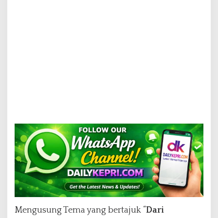
K
e
l
u
a
r
g
a
Mengusung Tema yang bertajuk “
Dari