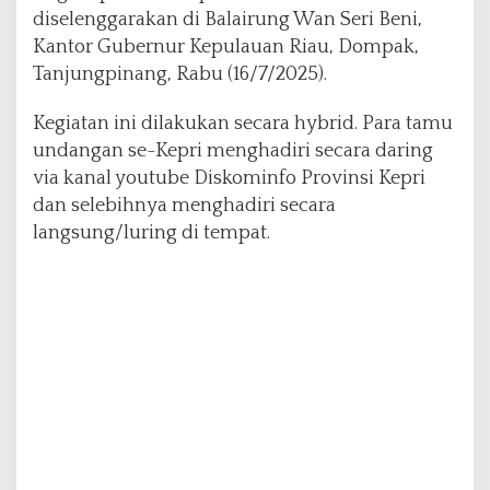
O
diselenggarakan di Balairung Wan Seri Beni,
K
Kantor Gubernur Kepulauan Riau, Dompak,
B
Tanjungpinang, Rabu (16/7/2025).
d
a
Kegiatan ini dilakukan secara hybrid. Para tamu
n
P
undangan se-Kepri menghadiri secara daring
e
via kanal youtube Diskominfo Provinsi Kepri
m
dan selebihnya menghadiri secara
a
langsung/luring di tempat.
n
t
a
p
a
n
F
u
n
g
s
i