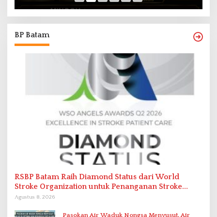
BP Batam
RSBP Batam Raih Diamond Status dari World
Stroke Organization untuk Penanganan Stroke
Berstandar Internasional
Agustus 8, 2026
Pasokan Air Waduk Nongsa Menyusut, Air