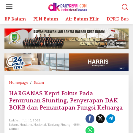
L
e
w
BP Batam
PLN Batam
Air Batam Hilir
DPRD Bata
a
t
i
k
e
k
o
n
t
e
n
Homepage
/
Batam
H
A
HARGANAS Kepri Fokus Pada
R
Penurunan Stunting, Penyerapan DAK
G
A
BOKB dan Pemantapan Fungsi Keluarga
N
A
Redaksi
Juli 16, 2025
S
Batam
,
Headline
,
Nasional
,
Tanjung Pinang
4884
Dilihat
K