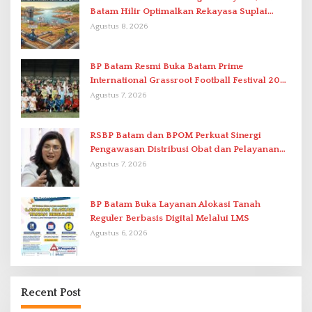
Batam Hilir Optimalkan Rekayasa Suplai
Antar-IPAM
Agustus 8, 2026
BP Batam Resmi Buka Batam Prime
International Grassroot Football Festival 2026
di Stadion Temenggung Abdul Jamal
Agustus 7, 2026
RSBP Batam dan BPOM Perkuat Sinergi
Pengawasan Distribusi Obat dan Pelayanan
Kefarmasian
Agustus 7, 2026
BP Batam Buka Layanan Alokasi Tanah
Reguler Berbasis Digital Melalui LMS
Agustus 6, 2026
Recent Post