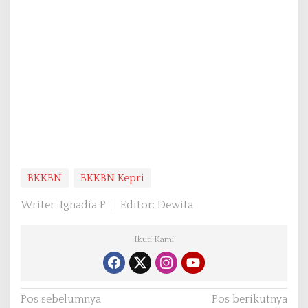
BKKBN
BKKBN Kepri
Writer: Ignadia P
Editor: Dewita
Ikuti Kami
N
Pos sebelumnya
Pos berikutnya