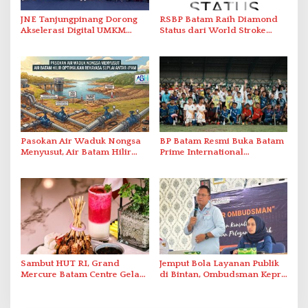
JNE Tanjungpinang Dorong
RSBP Batam Raih Diamond
Akselerasi Digital UMKM
Status dari World Stroke
Lewat AIM ASEAN Roadshow
Organization untuk
2026
Penanganan Stroke
Berstandar Internasional
Pasokan Air Waduk Nongsa
BP Batam Resmi Buka Batam
Menyusut, Air Batam Hilir
Prime International
Optimalkan Rekayasa Suplai
Grassroot Football Festival
Antar-IPAM
2026 di Stadion Temenggung
Abdul Jamal
Sambut HUT RI, Grand
Jemput Bola Layanan Publik
Mercure Batam Centre Gelar
di Bintan, Ombudsman Kepri
Promo Kuliner ‘Flavours of
Serap Keluhan Bansos hingga
Nusantara’
Solar Nelayan