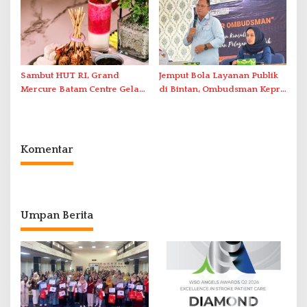
Abdul Jamal
Sambut HUT RI, Grand
Jemput Bola Layanan Publik
Mercure Batam Centre Gelar
di Bintan, Ombudsman Kepri
Promo Kuliner ‘Flavours of
Serap Keluhan Bansos hingga
Nusantara’
Solar Nelayan
Komentar
Umpan Berita