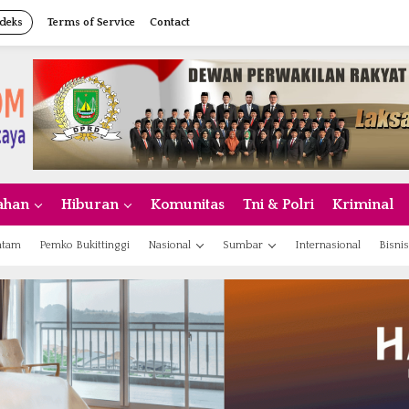
deks
Terms of Service
Contact
ahan
Hiburan
Komunitas
Tni & Polri
Kriminal
atam
Pemko Bukittinggi
Nasional
Sumbar
Internasional
Bisnis