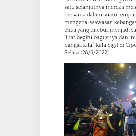
r
satu selanjutnya mereka mel
s
a
bersama dalam suatu tempat,
t
mengenai wawasan kebangsaa
u
etika yang dilebur menjadi sat
a
lihat begitu bagusnya dan i
n
-
bangsa kita,” kata Sigit di Cip
K
Selasa (28/6/2022).
e
s
a
t
u
a
n