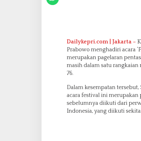
a
G
e
m
i
l
Dailykepri.com | Jakarta –
Ka
a
Prabowo menghadiri acara ‘F
n
g
merupakan pagelaran pentas s
,
masih dalam satu rangkaian
K
76.
a
p
Dalam kesempatan tersebut,
o
l
acara festival ini merupaka
r
sebelumnya diikuti dari perw
i
Indonesia, yang diikuti sekit
:
P
e
s
a