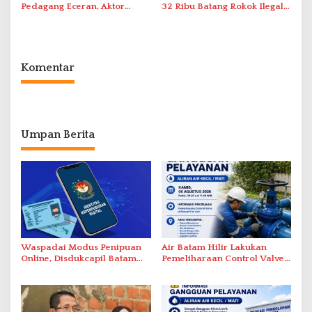
Pedagang Eceran, Aktor
32 Ribu Batang Rokok Ilegal
Intelektual Rokok Ilegal Tak
dalam Operasi Cukai
Tersentuh?
Komentar
Umpan Berita
Waspadai Modus Penipuan
Air Batam Hilir Lakukan
Online, Disdukcapil Batam
Pemeliharaan Control Valve,
Tegaskan Aktivasi IKD Wajib
Ini Daftar Area Terdampak
Tatap Muka