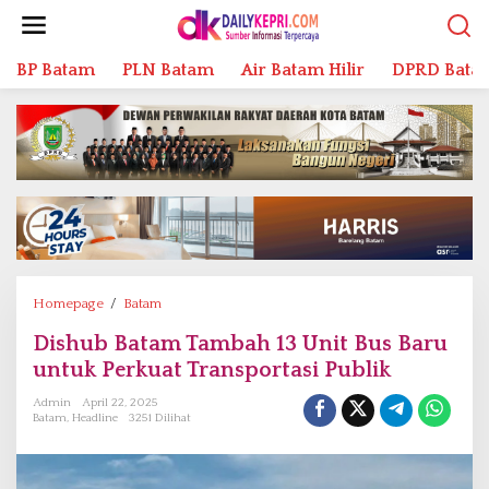
L
e
w
BP Batam
PLN Batam
Air Batam Hilir
DPRD Bata
a
t
i
k
e
k
o
n
t
e
n
Homepage
/
Batam
D
i
Dishub Batam Tambah 13 Unit Bus Baru
s
untuk Perkuat Transportasi Publik
h
u
Admin
April 22, 2025
b
Batam
,
Headline
3251 Dilihat
B
a
t