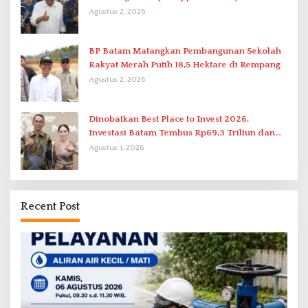
Terpadu
Agustus 2, 2026
BP Batam Matangkan Pembangunan Sekolah
Rakyat Merah Putih 18,5 Hektare di Rempang
Agustus 2, 2026
Dinobatkan Best Place to Invest 2026,
Investasi Batam Tembus Rp69,3 Triliun dan
Ekonomi Tumbuh 6,76 Persen
Agustus 1, 2026
Recent Post