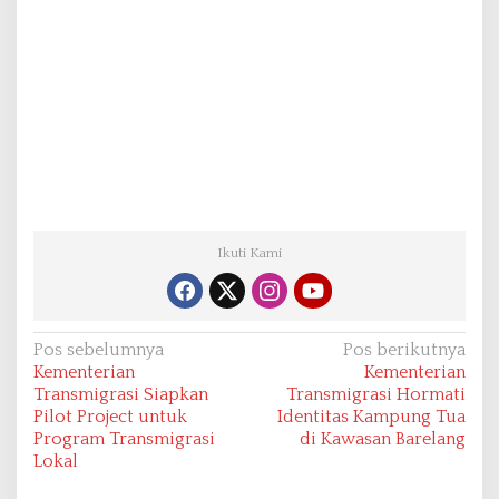
Ikuti Kami
N
Pos sebelumnya
Pos berikutnya
Kementerian
Kementerian
a
Transmigrasi Siapkan
Transmigrasi Hormati
v
Pilot Project untuk
Identitas Kampung Tua
Program Transmigrasi
di Kawasan Barelang
i
Lokal
g