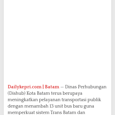
n
t
u
k
P
e
r
k
u
a
t
T
r
a
n
s
p
Dailykepri.com | Batam
— Dinas Perhubungan
o
(Dishub) Kota Batam terus berupaya
r
t
meningkatkan pelayanan transportasi publik
a
dengan menambah 13 unit bus baru guna
s
memperkuat sistem Trans Batam dan
i