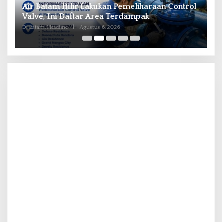
il
Air Batam Hilir Lakukan Pemeliharaan Control
B
ka
Valve, Ini Daftar Area Terdampak
P
Di Batam, Headline
|
Agustus 6, 2026
Di