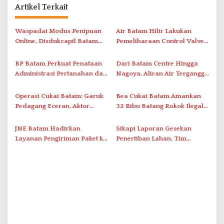
a
Artikel Terkait
s
i
Waspadai Modus Penipuan
Air Batam Hilir Lakukan
Online, Disdukcapil Batam
Pemeliharaan Control Valve,
p
Tegaskan Aktivasi IKD Wajib
Ini Daftar Area Terdampak
o
Tatap Muka
BP Batam Perkuat Penataan
Dari Batam Centre Hingga
s
Administrasi Pertanahan dan
Nagoya, Aliran Air Terganggu
Pemanfaatan Ruang Laut
Akibat Listrik Padam di IPA
Duriangkang
Operasi Cukai Batam: Garuk
Bea Cukai Batam Amankan
Pedagang Eceran, Aktor
32 Ribu Batang Rokok Ilegal
Intelektual Rokok Ilegal Tak
dalam Operasi Cukai
Tersentuh?
JNE Batam Hadirkan
Sikapi Laporan Gesekan
Layanan Pengiriman Paket ke
Penertiban Lahan, Tim
Singapura Mulai Rp100 Ribu
Hukum Terlapor Memenuhi
Undangan Klarifikasi Polresta
Bukittinggi