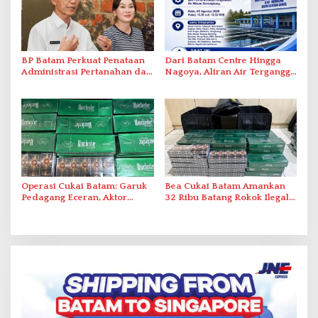
BP Batam Perkuat Penataan
Dari Batam Centre Hingga
Administrasi Pertanahan dan
Nagoya, Aliran Air Terganggu
Pemanfaatan Ruang Laut
Akibat Listrik Padam di IPA
Duriangkang
Operasi Cukai Batam: Garuk
Bea Cukai Batam Amankan
Pedagang Eceran, Aktor
32 Ribu Batang Rokok Ilegal
Intelektual Rokok Ilegal Tak
dalam Operasi Cukai
Tersentuh?