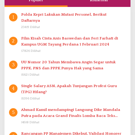
Polda Kepri Lakukan Mutasi Personel, Berikut
1
Daftarnya
23419 Dilihat
Film Kisah Cinta Anis Baswedan dan Feri Farhati di
2
Kampus UGM Tayang Perdana 1 Februari 2024
17826 Dilihat
UU Nomor 20 Tahun Membawa Angin Segar untuk
3
PPPK. PNS dan PPPK Punya Hak yang Sama
15621 Dilihat
Single Salary ASN, Apakah Tunjangan Profesi Guru
4
(TPG) Hilang?
15396 Dilihat
Ahmad Kamil mendampingi Langsung Dike Mandala
5
Putra pada Acara Grand Finalis Lomba Baca Teks
Proklamasi Mirip Bung Karno di Bali
14518 Dilihat
Rancangan PP Manajemen Dikebut, Validasi Honorer