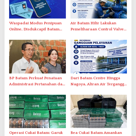
Waspadai Modus Penipuan
Air Batam Hilir Lakukan
Online, Disdukcapil Batam
Pemeliharaan Control Valve,
Tegaskan Aktivasi IKD Wajib
Ini Daftar Area Terdampak
Tatap Muka
BP Batam Perkuat Penataan
Dari Batam Centre Hingga
Administrasi Pertanahan dan
Nagoya, Aliran Air Terganggu
Pemanfaatan Ruang Laut
Akibat Listrik Padam di IPA
Duriangkang
Operasi Cukai Batam: Garuk
Bea Cukai Batam Amankan