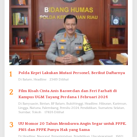
1
Polda Kepri Lakukan Mutasi Personel, Berikut Daftarnya
Di Batam, Headline
23419 Dilihat
2
Film Kisah Cinta Anis Baswedan dan Feri Farhati di
Kampus UGM Tayang Perdana 1 Februari 2024
Di Banyuasin, Bintan, BP Batam, Bukittinggi, Headline, Hiburan, Karimun,
Lingga, Natuna, Palembang, Pemilu 2024, Pendidikan, Sumatera Selatan,
Sumbar, Tokoh
17826 Dilihat
3
UU Nomor 20 Tahun Membawa Angin Segar untuk PPPK.
PNS dan PPPK Punya Hak yang Sama
Di Headline, Nasional, Pemerintahan, Pendidikan, Uncategorized
15621