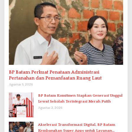
BP Batam Perkuat Penataan Administrasi
Pertanahan dan Pemanfaatan Ruang Laut
Agustus 5, 2026
BP Batam Komitmen Siapkan Generasi Unggul
Lewat Sekolah Terintegrasi Merah Putih
Agustus 2, 2026
Akselerasi Transformasi Digital, BP Batam
Kembangkan Super Apps untuk Layanan