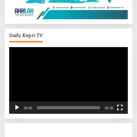
Daily Kepri TV
Pemutar
Video
00:00
02:35