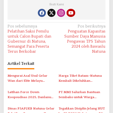
Ikuti Kami
N
Pos sebelumnya
Pos berikutnya
Pelatihan Saksi Pemilu
Penguatan Kapasitas
a
untuk Calon Bupati dan
Sumber Daya Manusia
v
Gubernur di Natuna,
Pengawas TPS Tahun
Semangat Para Peserta
2024 oleh Bawaslu
i
Terus Berkobar
Natuna
g
a
Artikel Terkait
s
i
Mengurai Asal Usul Gelar
Harga Tiket Batam–Natuna
Wan dari Elite Melayu
Kembali Dikeluhkan
p
Hingga Populer di Indonesia
Masyarakat
o
Latihan Force Down
PT MMI Salurkan Bantuan
s
Koopsudnas 2025, Danlanud
Sembako untuk Warga
RSA Natuna Saksikan Aksi
Bunguran Utara sebagai
Sukhoi Amankan Udara RI
Wujud Tanggung Jawab
Dinas P3AP2KB Natuna Gelar
Tegakkan Disiplin Jelang HUT
Sosial