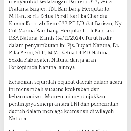
menyambut kedatangan Danrem 033/Wira
u
Pratama Brigjen TNI Bambang Herqutanto,
n
M.Han., serta Ketua Persit Kartika Chandra
g
a
Kirana Koorcab Rem 033 PD I/Bukit Barisan, Ny.
n
Cut Marina Bambang Herqutanto di Bandara
D
RSA Natuna, Kamis (14/11/2024). Turut hadir
a
dalam penyambutan ini Pjs. Bupati Natuna, Dr.
n
r
Rika Azmi, STP., M.M., Ketua DPRD Natuna,
e
Sekda Kabupaten Natuna dan jajaran
m
Forkopimda Natuna lainnya.
0
3
3
Kehadiran sejumlah pejabat daerah dalam acara
/
ini menambah suasana keakraban dan
W
keharmonisan. Momen ini menunjukkan
i
pentingnya sinergi antara TNI dan pemerintah
r
a
daerah dalam menjaga keamanan di wilayah
P
Natuna.
r
a