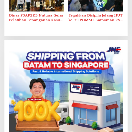
Dinas P3AP2KB Natuna Gelar
Tegakkan Disiplin Jelang HUT
Pelatihan Penanganan Kasus
ke-79 POMAU, Satpomau RSA
Kekerasan terhadap
Gelar Razia THM
Perempuan dan Anak