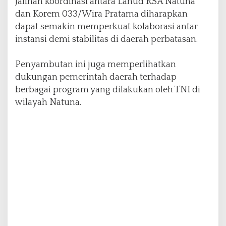
Jalinan koordinasi antara Lanud RSA Natuna
t
dan Korem 033/Wira Pratama diharapkan
a
m
dapat semakin memperkuat kolaborasi antar
a
instansi demi stabilitas di daerah perbatasan.
d
i
Penyambutan ini juga memperlihatkan
N
a
dukungan pemerintah daerah terhadap
t
berbagai program yang dilakukan oleh TNI di
u
wilayah Natuna.
n
a