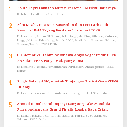
1
Polda Kepri Lakukan Mutasi Personel, Berikut Daftarnya
Di Batam, Headline
23420 Dilihat
2
Film Kisah Cinta Anis Baswedan dan Feri Farhati di
Kampus UGM Tayang Perdana 1 Februari 2024
Di Banyuasin, Bintan, BP Batam, Bukittinggi, Headline, Hiburan, Karimun,
Lingga, Natuna, Palembang, Pemilu 2024, Pendidikan, Sumatera Selatan,
Sumbar, Tokoh
17827 Dilihat
3
UU Nomor 20 Tahun Membawa Angin Segar untuk PPPK.
PNS dan PPPK Punya Hak yang Sama
Di Headline, Nasional, Pemerintahan, Pendidikan, Uncategorized
15621
Dilihat
4
Single Salary ASN, Apakah Tunjangan Profesi Guru (TPG)
Hilang?
Di Headline, Nasional, Pemerintahan, Uncategorized
15397 Dilihat
5
Ahmad Kamil mendampingi Langsung Dike Mandala
Putra pada Acara Grand Finalis Lomba Baca Teks
Proklamasi Mirip Bung Karno di Bali
Di Daerah, Hiburan, Komunitas, Nasional, Pemilu 2024, Sumatera
Selatan
14520 Dilihat