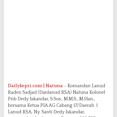
a
n
u
d
R
S
A
N
a
t
u
n
a
S
a
m
b
Dailykepri.com | Natuna
– Komandan Lanud
u
Raden Sadjad (Danlanud RSA) Natuna Kolonel
t
Pnb Dedy Iskandar, S.Sos., M.M.S., M.Han.,
K
bersama Ketua PIA AG Cabang 17/Daerah l
u
n
Lanud RSA, Ny. Santi Dedy Iskandar,
j