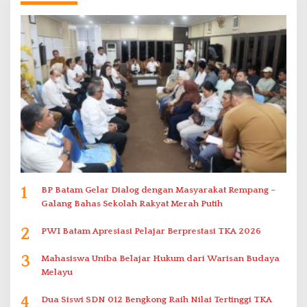
1
BP Batam Gelar Dialog dengan Masyarakat Rempang –
Galang Bahas Sekolah Rakyat Merah Putih
2
PWI Batam Apresiasi Pelajar Berprestasi TKA 2026
3
Mahasiswa Uniba Belajar Hukum dari Warisan Budaya
Melayu
4
Dua Siswi SDN 012 Bengkong Raih Nilai Tertinggi TKA