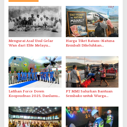
Mengurai Asal Usul Gelar
Harga Tiket Batam–Natuna
Wan dari Elite Melayu
Kembali Dikeluhkan
Hingga Populer di Indonesia
Masyarakat
Latihan Force Down
PT MMI Salurkan Bantuan
Koopsudnas 2025, Danlanud
Sembako untuk Warga
RSA Natuna Saksikan Aksi
Bunguran Utara sebagai
Sukhoi Amankan Udara RI
Wujud Tanggung Jawab
Sosial