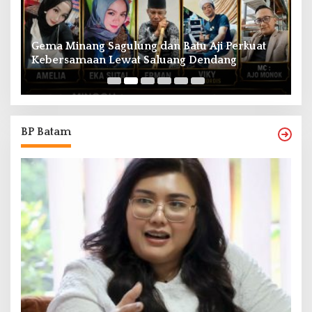
Gema Minang Sagulung dan Batu Aji Perkuat
A
Kebersamaan Lewat Saluang Dendang
H
BP Batam