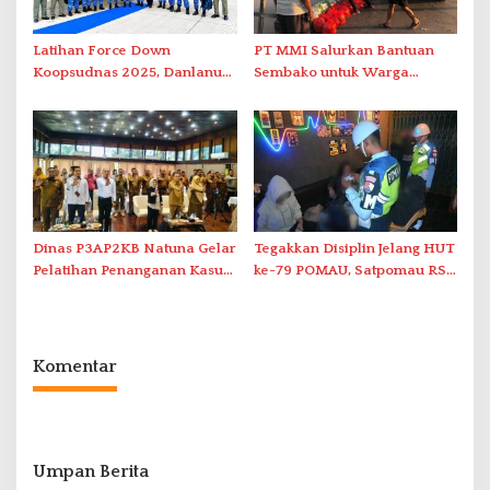
Latihan Force Down
PT MMI Salurkan Bantuan
Koopsudnas 2025, Danlanud
Sembako untuk Warga
RSA Natuna Saksikan Aksi
Bunguran Utara sebagai
Sukhoi Amankan Udara RI
Wujud Tanggung Jawab
Sosial
Dinas P3AP2KB Natuna Gelar
Tegakkan Disiplin Jelang HUT
Pelatihan Penanganan Kasus
ke-79 POMAU, Satpomau RSA
Kekerasan terhadap
Gelar Razia THM
Perempuan dan Anak
Komentar
Umpan Berita