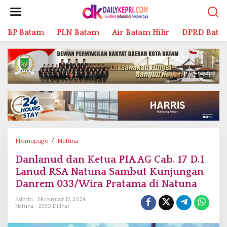
L
e
w
BP Batam
PLN Batam
Air Batam Hilir
DPRD Bata
a
t
i
k
e
k
o
n
t
e
n
Homepage
/
Natuna
D
a
Danlanud dan Ketua PIA AG Cab. 17 D.I
n
Lanud RSA Natuna Sambut Kunjungan
l
a
Danrem 033/Wira Pratama di Natuna
n
Admin
November 15, 2024
u
Natuna
2560 Dilihat
d
d