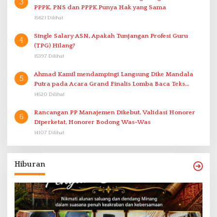
3
PPPK. PNS dan PPPK Punya Hak yang Sama
15621 Dilihat
Single Salary ASN, Apakah Tunjangan Profesi Guru
4
(TPG) Hilang?
15397 Dilihat
Ahmad Kamil mendampingi Langsung Dike Mandala
5
Putra pada Acara Grand Finalis Lomba Baca Teks
Proklamasi Mirip Bung Karno di Bali
14520 Dilihat
Rancangan PP Manajemen Dikebut, Validasi Honorer
6
Diperketat, Honorer Bodong Was-Was
14107 Dilihat
Hiburan