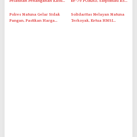
Pelatihan Penanganan Kasus
ke-79 POMAU, Satpomau RSA
Kekerasan terhadap
Gelar Razia THM
Perempuan dan Anak
Polres Natuna Gelar Sidak
Solidaritas Nelayan Natuna
Pangan, Pastikan Harga
Terkoyak, Ketua HNSI
Beras Terkendali dan Stok
Serukan Persatuan Usai
Aman
Insiden di Perairan Subi