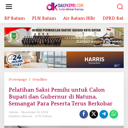
L
e
w
BP Batam
PLN Batam
Air Batam Hilir
DPRD Bata
a
t
i
k
e
k
o
n
t
e
n
Homepage
/
Headline
P
e
Pelatihan Saksi Pemilu untuk Calon
l
Bupati dan Gubernur di Natuna,
a
t
Semangat Para Peserta Terus Berkobar
i
Admin
November 15, 2024
h
Headline
,
Natuna
2719 Dilihat
a
n