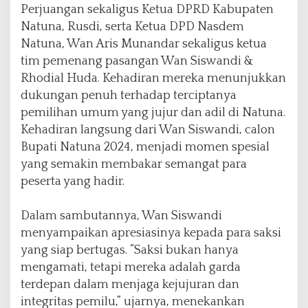
e
Perjuangan sekaligus Ketua DPRD Kabupaten
r
Natuna, Rusdi, serta Ketua DPD Nasdem
u
Natuna, Wan Aris Munandar sekaligus ketua
s
B
tim pemenang pasangan Wan Siswandi &
e
Rhodial Huda. Kehadiran mereka menunjukkan
r
dukungan penuh terhadap terciptanya
k
pemilihan umum yang jujur dan adil di Natuna.
o
b
Kehadiran langsung dari Wan Siswandi, calon
a
Bupati Natuna 2024, menjadi momen spesial
r
yang semakin membakar semangat para
peserta yang hadir.
Dalam sambutannya, Wan Siswandi
menyampaikan apresiasinya kepada para saksi
yang siap bertugas. “Saksi bukan hanya
mengamati, tetapi mereka adalah garda
terdepan dalam menjaga kejujuran dan
integritas pemilu,” ujarnya, menekankan