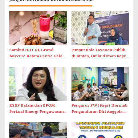
Sambut HUT RI, Grand
Jemput Bola Layanan Publik
Mercure Batam Centre Gelar
di Bintan, Ombudsman Kepri
Promo Kuliner ‘Flavours of
Serap Keluhan Bansos hingga
Nusantara’
Solar Nelayan
RSBP Batam dan BPOM
Pengurus PWI Kepri Hormati
Perkuat Sinergi Pengawasan
Pengunduran Diri Anggota,
Distribusi Obat dan
Segera Koordinasi
Pelayanan Kefarmasian
Administrasi ke Pusat