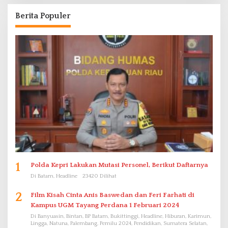
Berita Populer
1
Polda Kepri Lakukan Mutasi Personel, Berikut Daftarnya
Di Batam, Headline
23420 Dilihat
2
Film Kisah Cinta Anis Baswedan dan Feri Farhati di
Kampus UGM Tayang Perdana 1 Februari 2024
Di Banyuasin, Bintan, BP Batam, Bukittinggi, Headline, Hiburan, Karimun,
Lingga, Natuna, Palembang, Pemilu 2024, Pendidikan, Sumatera Selatan,