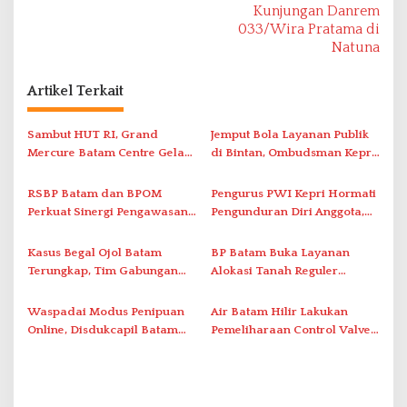
Kunjungan Danrem
i
033/Wira Pratama di
g
Natuna
a
s
Artikel Terkait
i
Sambut HUT RI, Grand
Jemput Bola Layanan Publik
p
Mercure Batam Centre Gelar
di Bintan, Ombudsman Kepri
o
Promo Kuliner ‘Flavours of
Serap Keluhan Bansos hingga
s
Nusantara’
Solar Nelayan
RSBP Batam dan BPOM
Pengurus PWI Kepri Hormati
Perkuat Sinergi Pengawasan
Pengunduran Diri Anggota,
Distribusi Obat dan
Segera Koordinasi
Pelayanan Kefarmasian
Administrasi ke Pusat
Kasus Begal Ojol Batam
BP Batam Buka Layanan
Terungkap, Tim Gabungan
Alokasi Tanah Reguler
Polda Kepri Bekuk Pelaku di
Berbasis Digital Melalui LMS
Simpang Dam
Waspadai Modus Penipuan
Air Batam Hilir Lakukan
Online, Disdukcapil Batam
Pemeliharaan Control Valve,
Tegaskan Aktivasi IKD Wajib
Ini Daftar Area Terdampak
Tatap Muka