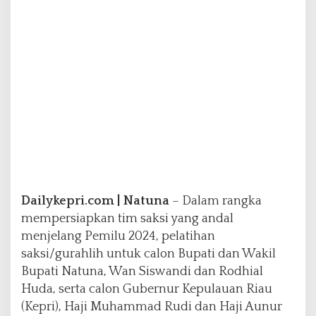
u
p
a
t
i
d
a
n
G
u
b
e
r
n
u
Dailykepri.com | Natuna
– Dalam rangka
r
mempersiapkan tim saksi yang andal
d
menjelang Pemilu 2024, pelatihan
i
saksi/gurahlih untuk calon Bupati dan Wakil
N
a
Bupati Natuna, Wan Siswandi dan Rodhial
t
Huda, serta calon Gubernur Kepulauan Riau
u
(Kepri), Haji Muhammad Rudi dan Haji Aunur
n