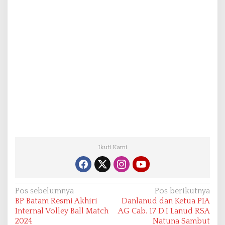
Ikuti Kami
N
Pos sebelumnya
Pos berikutnya
BP Batam Resmi Akhiri
Danlanud dan Ketua PIA
a
Internal Volley Ball Match
AG Cab. 17 D.I Lanud RSA
v
2024
Natuna Sambut