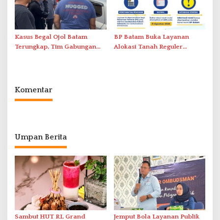
Kasus Begal Ojol Batam
BP Batam Buka Layanan
Terungkap, Tim Gabungan
Alokasi Tanah Reguler
Polda Kepri Bekuk Pelaku di
Berbasis Digital Melalui LMS
Simpang Dam
Komentar
Umpan Berita
Sambut HUT RI, Grand
Jemput Bola Layanan Publik