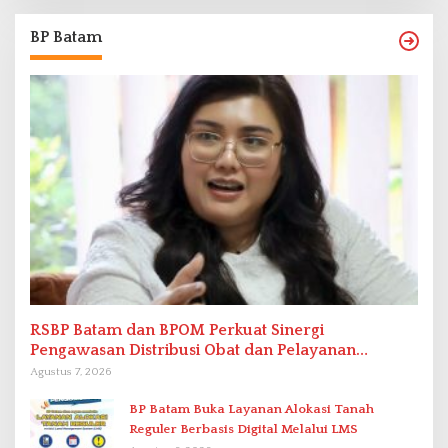
BP Batam
RSBP Batam dan BPOM Perkuat Sinergi
Pengawasan Distribusi Obat dan Pelayanan
Kefarmasian
Agustus 7, 2026
BP Batam Buka Layanan Alokasi Tanah
Reguler Berbasis Digital Melalui LMS