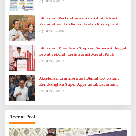
Agustus 6, 2026
BP Batam Perkuat Penataan Administrasi
Pertanahan dan Pemanfaatan Ruang Laut
Agustus 5, 2026
BP Batam Komitmen Siapkan Generasi Unggul
Lewat Sekolah Terintegrasi Merah Putih
Agustus 2, 2026
Akselerasi Transformasi Digital, BP Batam
Kembangkan Super Apps untuk Layanan
Terpadu
Agustus 2, 2026
Recent Post