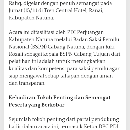
Rafiq, digelar dengan penuh semangat pada
a
,
Jumat (15/11) di Tren Central Hotel, Ranai,
S
Kabupaten Natuna.
e
m
Acara ini difasilitasi oleh PDI Perjuangan
a
n
Kabupaten Natuna melalui Badan Saksi Pemilu
g
Nasional (BSPN) Cabang Natuna, dengan Riki
a
Rozali sebagai kepala BSPN Cabang. Tujuan dari
t
pelatihan ini adalah untuk meningkatkan
P
a
kualitas dan kompetensi para saksi pemilu agar
r
siap mengawal setiap tahapan dengan aman
a
dan transparan.
P
e
s
Kehadiran Tokoh Penting dan Semangat
e
Peserta yang Berkobar
r
t
Sejumlah tokoh penting dari partai pendukung
a
T
hadir dalam acara ini, termasuk Ketua DPC PDI