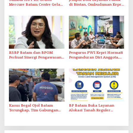
Mercure Batam Centre Gelar
di Bintan, Ombudsman Kepri
Promo Kuliner ‘Flavours of
Serap Keluhan Bansos hingga
Nusantara’
Solar Nelayan
RSBP Batam dan BPOM
Pengurus PWI Kepri Hormati
Perkuat Sinergi Pengawasan
Pengunduran Diri Anggota,
Distribusi Obat dan
Segera Koordinasi
Pelayanan Kefarmasian
Administrasi ke Pusat
Kasus Begal Ojol Batam
BP Batam Buka Layanan
Terungkap, Tim Gabungan
Alokasi Tanah Reguler
Polda Kepri Bekuk Pelaku di
Berbasis Digital Melalui LMS
Simpang Dam