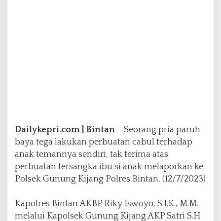
P
o
l
s
e
k
G
u
n
u
n
g
K
Dailykepri.com | Bintan
– Seorang pria paruh
i
j
baya tega lakukan perbuatan cabul terhadap
a
anak temannya sendiri, tak terima atas
n
perbuatan tersangka ibu si anak melaporkan ke
g
Polsek Gunung Kijang Polres Bintan, (12/7/2023)
Kapolres Bintan AKBP Riky Iswoyo, S.I.K., M.M.
melalui Kapolsek Gunung Kijang AKP Satri S.H.