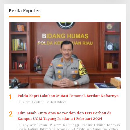
Berita Populer
1
Polda Kepri Lakukan Mutasi Personel, Berikut Daftarnya
Di Batam, Headline
23420 Dilihat
2
Film Kisah Cinta Anis Baswedan dan Feri Farhati di
Kampus UGM Tayang Perdana 1 Februari 2024
Di Banyuasin, Bintan, BP Batam, Bukittinggi, Headline, Hiburan, Karimun,
Lingga, Natuna, Palembang, Pemilu 2024, Pendidikan, Sumatera Selatan,