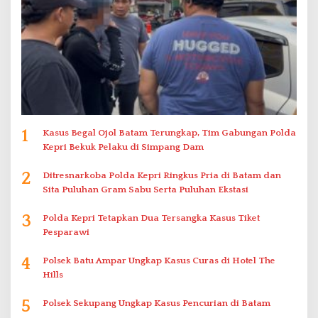
1
Kasus Begal Ojol Batam Terungkap, Tim Gabungan Polda
Kepri Bekuk Pelaku di Simpang Dam
2
Ditresnarkoba Polda Kepri Ringkus Pria di Batam dan
Sita Puluhan Gram Sabu Serta Puluhan Ekstasi
3
Polda Kepri Tetapkan Dua Tersangka Kasus Tiket
Pesparawi
4
Polsek Batu Ampar Ungkap Kasus Curas di Hotel The
Hills
5
Polsek Sekupang Ungkap Kasus Pencurian di Batam