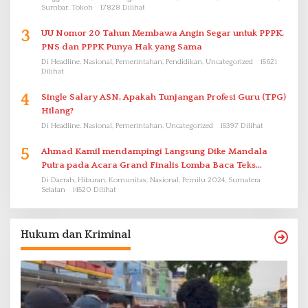
Sumbar, Tokoh
17828 Dilihat
3
UU Nomor 20 Tahun Membawa Angin Segar untuk PPPK.
PNS dan PPPK Punya Hak yang Sama
Di Headline, Nasional, Pemerintahan, Pendidikan, Uncategorized
15621
Dilihat
4
Single Salary ASN, Apakah Tunjangan Profesi Guru (TPG)
Hilang?
Di Headline, Nasional, Pemerintahan, Uncategorized
15397 Dilihat
5
Ahmad Kamil mendampingi Langsung Dike Mandala
Putra pada Acara Grand Finalis Lomba Baca Teks
Proklamasi Mirip Bung Karno di Bali
Di Daerah, Hiburan, Komunitas, Nasional, Pemilu 2024, Sumatera
Selatan
14520 Dilihat
Hukum dan Kriminal