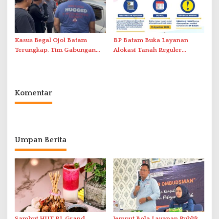
Kasus Begal Ojol Batam
BP Batam Buka Layanan
Terungkap, Tim Gabungan
Alokasi Tanah Reguler
Polda Kepri Bekuk Pelaku di
Berbasis Digital Melalui LMS
Simpang Dam
Komentar
Umpan Berita
Sambut HUT RI, Grand
Jemput Bola Layanan Publik