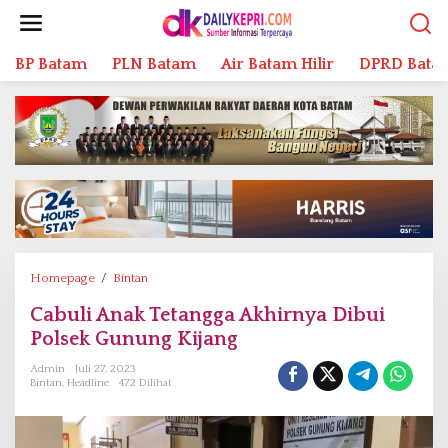
L
e
w
BP Batam
PLN Batam
Air Batam Hilir
DPRD Bata
a
t
i
k
e
k
o
n
t
e
n
Homepage
/
Bintan
C
a
Cabuli Anak Tetangga Akhirnya Dibui
b
Polsek Gunung Kijang
u
l
Admin
Juli 27, 2023
i
Bintan
,
Headline
472 Dilihat
A
n
a