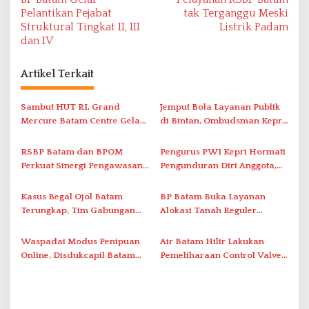
a
Pelantikan Pejabat
tak Terganggu Meski
v
Struktural Tingkat II, III
Listrik Padam
dan IV
i
g
Artikel Terkait
a
s
Sambut HUT RI, Grand
Jemput Bola Layanan Publik
i
Mercure Batam Centre Gelar
di Bintan, Ombudsman Kepri
Promo Kuliner ‘Flavours of
Serap Keluhan Bansos hingga
p
Nusantara’
Solar Nelayan
RSBP Batam dan BPOM
Pengurus PWI Kepri Hormati
o
Perkuat Sinergi Pengawasan
Pengunduran Diri Anggota,
s
Distribusi Obat dan
Segera Koordinasi
Pelayanan Kefarmasian
Administrasi ke Pusat
Kasus Begal Ojol Batam
BP Batam Buka Layanan
Terungkap, Tim Gabungan
Alokasi Tanah Reguler
Polda Kepri Bekuk Pelaku di
Berbasis Digital Melalui LMS
Simpang Dam
Waspadai Modus Penipuan
Air Batam Hilir Lakukan
Online, Disdukcapil Batam
Pemeliharaan Control Valve,
Tegaskan Aktivasi IKD Wajib
Ini Daftar Area Terdampak
Tatap Muka