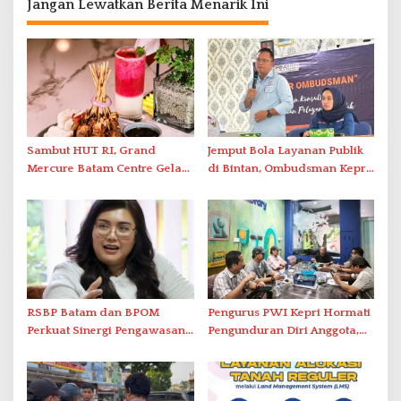
Jangan Lewatkan Berita Menarik Ini
Sambut HUT RI, Grand
Jemput Bola Layanan Publik
Mercure Batam Centre Gelar
di Bintan, Ombudsman Kepri
Promo Kuliner ‘Flavours of
Serap Keluhan Bansos hingga
Nusantara’
Solar Nelayan
RSBP Batam dan BPOM
Pengurus PWI Kepri Hormati
Perkuat Sinergi Pengawasan
Pengunduran Diri Anggota,
Distribusi Obat dan
Segera Koordinasi
Pelayanan Kefarmasian
Administrasi ke Pusat