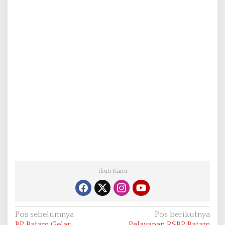
Ikuti Kami
N
Pos sebelumnya
Pos berikutnya
BP Batam Gelar
Pelayanan RSBP Batam