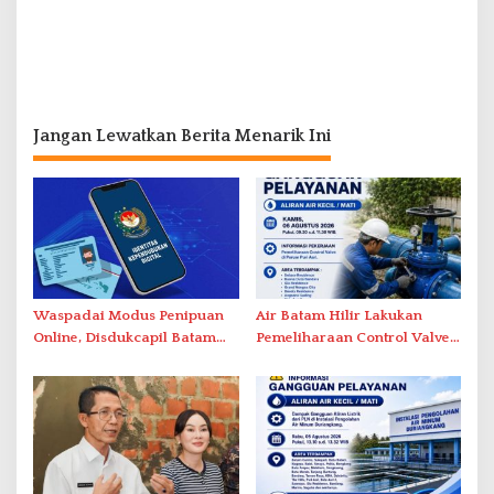
Jangan Lewatkan Berita Menarik Ini
Waspadai Modus Penipuan
Air Batam Hilir Lakukan
Online, Disdukcapil Batam
Pemeliharaan Control Valve,
Tegaskan Aktivasi IKD Wajib
Ini Daftar Area Terdampak
Tatap Muka