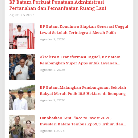
BP Batam Perkuat Penataan Administrasi
Pertanahan dan Pemanfaatan Ruang Laut
Agustus 5, 2026
BP Batam Komitmen Siapkan Generasi Unggul
Lewat Sekolah Terintegrasi Merah Putih
Agustus 2, 2026
Akselerasi Transformasi Digital, BP Batam
Kembangkan Super Apps untuk Layanan
Terpadu
Agustus 2, 2026
BP Batam Matangkan Pembangunan Sekolah
Rakyat Merah Putih 18,5 Hektare di Rempang
Agustus 2, 2026
Dinobatkan Best Place to Invest 2026,
Investasi Batam Tembus Rp69,3 Triliun dan
Ekonomi Tumbuh 6,76 Persen
Agustus 1, 2026