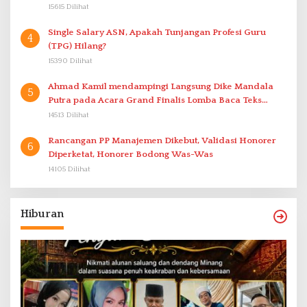
15615 Dilihat
Single Salary ASN, Apakah Tunjangan Profesi Guru
4
(TPG) Hilang?
15390 Dilihat
Ahmad Kamil mendampingi Langsung Dike Mandala
5
Putra pada Acara Grand Finalis Lomba Baca Teks
Proklamasi Mirip Bung Karno di Bali
14513 Dilihat
Rancangan PP Manajemen Dikebut, Validasi Honorer
6
Diperketat, Honorer Bodong Was-Was
14105 Dilihat
Hiburan