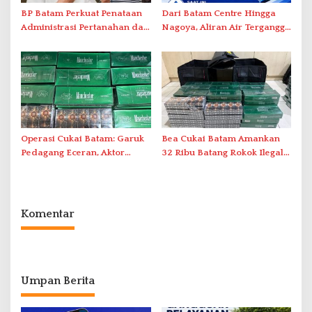
BP Batam Perkuat Penataan
Dari Batam Centre Hingga
Administrasi Pertanahan dan
Nagoya, Aliran Air Terganggu
Pemanfaatan Ruang Laut
Akibat Listrik Padam di IPA
Duriangkang
Operasi Cukai Batam: Garuk
Bea Cukai Batam Amankan
Pedagang Eceran, Aktor
32 Ribu Batang Rokok Ilegal
Intelektual Rokok Ilegal Tak
dalam Operasi Cukai
Tersentuh?
Komentar
Umpan Berita