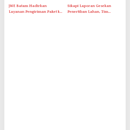
Tersentuh?
JNE Batam Hadirkan
Sikapi Laporan Gesekan
Layanan Pengiriman Paket ke
Penertiban Lahan, Tim
Singapura Mulai Rp100 Ribu
Hukum Terlapor Memenuhi
Undangan Klarifikasi Polresta
Bukittinggi