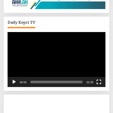
Daily Kepri TV
Pemutar
Video
00:00
02:35