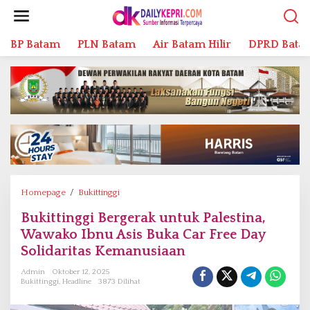
L
e
w
BP Batam
PLN Batam
Air Batam Hilir
DPRD Bata
a
t
i
k
e
k
o
n
t
e
n
Homepage
/
Bukittinggi
B
u
Bukittinggi Bergerak untuk Palestina,
k
Wawako Ibnu Asis Buka Car Free Day
i
t
Solidaritas Kemanusiaan
t
Admin
Oktober 12, 2025
i
Bukittinggi
,
Headline
3873 Dilihat
n
g