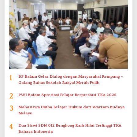
1
BP Batam Gelar Dialog dengan Masyarakat Rempang –
Galang Bahas Sekolah Rakyat Merah Putih
2
PWI Batam Apresiasi Pelajar Berprestasi TKA 2026
3
Mahasiswa Uniba Belajar Hukum dari Warisan Budaya
Melayu
4
Dua Siswi SDN 012 Bengkong Raih Nilai Tertinggi TKA
Bahasa Indonesia