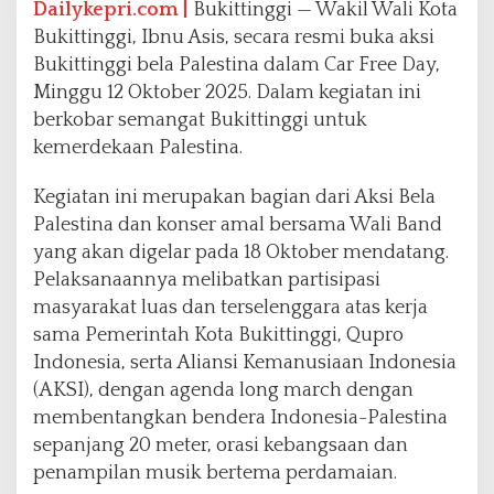
Dailykepri.com |
Bukittinggi — Wakil Wali Kota
r
Bukittinggi, Ibnu Asis, secara resmi buka aksi
F
r
Bukittinggi bela Palestina dalam Car Free Day,
e
Minggu 12 Oktober 2025. Dalam kegiatan ini
e
berkobar semangat Bukittinggi untuk
D
kemerdekaan Palestina.
a
y
S
Kegiatan ini merupakan bagian dari Aksi Bela
o
Palestina dan konser amal bersama Wali Band
l
yang akan digelar pada 18 Oktober mendatang.
i
Pelaksanaannya melibatkan partisipasi
d
a
masyarakat luas dan terselenggara atas kerja
r
sama Pemerintah Kota Bukittinggi, Qupro
i
Indonesia, serta Aliansi Kemanusiaan Indonesia
t
(AKSI), dengan agenda long march dengan
a
s
membentangkan bendera Indonesia-Palestina
K
sepanjang 20 meter, orasi kebangsaan dan
e
penampilan musik bertema perdamaian.
m