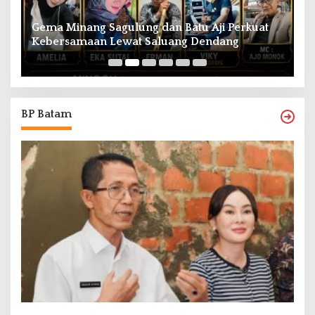
Gema Minang Sagulung dan Batu Aji Perkuat
A
Kebersamaan Lewat Saluang Dendang
H
BP Batam