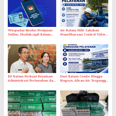
Waspadai Modus Penipuan
Air Batam Hilir Lakukan
Online, Disdukcapil Batam
Pemeliharaan Control Valve,
Tegaskan Aktivasi IKD Wajib
Ini Daftar Area Terdampak
Tatap Muka
BP Batam Perkuat Penataan
Dari Batam Centre Hingga
Administrasi Pertanahan dan
Nagoya, Aliran Air Terganggu
Pemanfaatan Ruang Laut
Akibat Listrik Padam di IPA
Duriangkang