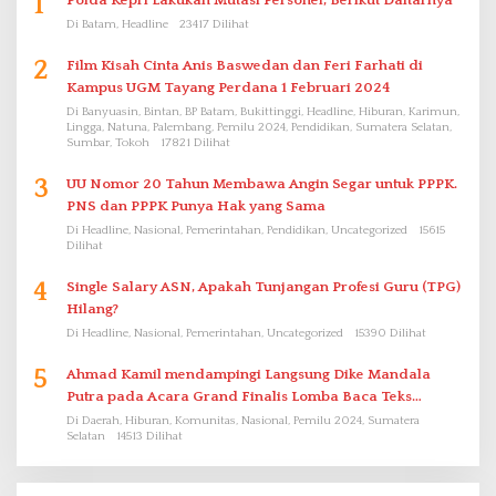
1
Polda Kepri Lakukan Mutasi Personel, Berikut Daftarnya
Di Batam, Headline
23417 Dilihat
2
Film Kisah Cinta Anis Baswedan dan Feri Farhati di
Kampus UGM Tayang Perdana 1 Februari 2024
Di Banyuasin, Bintan, BP Batam, Bukittinggi, Headline, Hiburan, Karimun,
Lingga, Natuna, Palembang, Pemilu 2024, Pendidikan, Sumatera Selatan,
Sumbar, Tokoh
17821 Dilihat
3
UU Nomor 20 Tahun Membawa Angin Segar untuk PPPK.
PNS dan PPPK Punya Hak yang Sama
Di Headline, Nasional, Pemerintahan, Pendidikan, Uncategorized
15615
Dilihat
4
Single Salary ASN, Apakah Tunjangan Profesi Guru (TPG)
Hilang?
Di Headline, Nasional, Pemerintahan, Uncategorized
15390 Dilihat
5
Ahmad Kamil mendampingi Langsung Dike Mandala
Putra pada Acara Grand Finalis Lomba Baca Teks
Proklamasi Mirip Bung Karno di Bali
Di Daerah, Hiburan, Komunitas, Nasional, Pemilu 2024, Sumatera
Selatan
14513 Dilihat