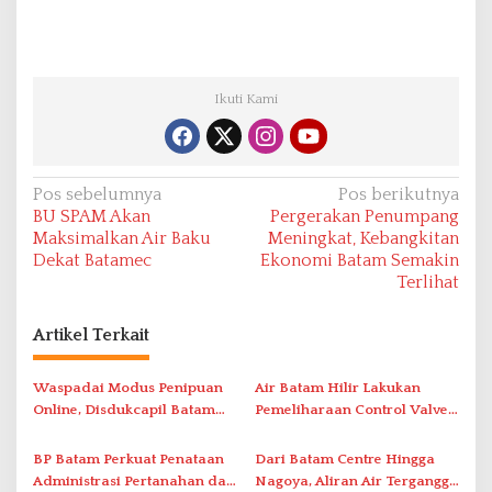
Ikuti Kami
N
Pos sebelumnya
Pos berikutnya
BU SPAM Akan
Pergerakan Penumpang
a
Maksimalkan Air Baku
Meningkat, Kebangkitan
v
Dekat Batamec
Ekonomi Batam Semakin
Terlihat
i
g
Artikel Terkait
a
s
Waspadai Modus Penipuan
Air Batam Hilir Lakukan
i
Online, Disdukcapil Batam
Pemeliharaan Control Valve,
Tegaskan Aktivasi IKD Wajib
Ini Daftar Area Terdampak
p
Tatap Muka
BP Batam Perkuat Penataan
Dari Batam Centre Hingga
o
Administrasi Pertanahan dan
Nagoya, Aliran Air Terganggu