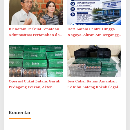
BP Batam Perkuat Penataan
Dari Batam Centre Hingga
Administrasi Pertanahan dan
Nagoya, Aliran Air Terganggu
Pemanfaatan Ruang Laut
Akibat Listrik Padam di IPA
Duriangkang
Operasi Cukai Batam: Garuk
Bea Cukai Batam Amankan
Pedagang Eceran, Aktor
32 Ribu Batang Rokok Ilegal
Intelektual Rokok Ilegal Tak
dalam Operasi Cukai
Tersentuh?
Komentar