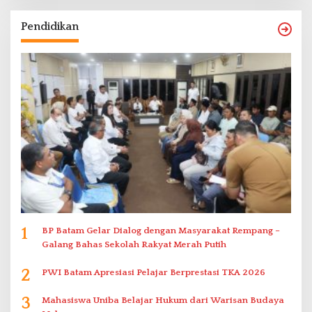
Pendidikan
1
BP Batam Gelar Dialog dengan Masyarakat Rempang –
Galang Bahas Sekolah Rakyat Merah Putih
2
PWI Batam Apresiasi Pelajar Berprestasi TKA 2026
3
Mahasiswa Uniba Belajar Hukum dari Warisan Budaya