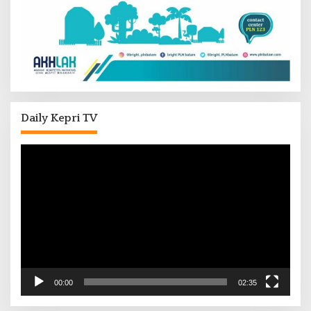
Daily Kepri TV
Pemutar
Video
00:00
02:35