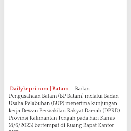
n
s
i
K
a
l
t
e
n
g
Dailykepri.com | Batam
– Badan
Pengusahaan Batam (BP Batam) melalui Badan
Usaha Pelabuhan (BUP) menerima kunjungan
kerja Dewan Perwakilan Rakyat Daerah (DPRD)
Provinsi Kalimantan Tengah pada hari Kamis
(8/6/2023) bertempat di Ruang Rapat Kantor