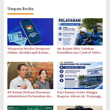
Umpan Berita
Waspadai Modus Penipuan
Air Batam Hilir Lakukan
Online, Disdukcapil Batam
Pemeliharaan Control Valve,
Tegaskan Aktivasi IKD Wajib
Ini Daftar Area Terdampak
Tatap Muka
BP Batam Perkuat Penataan
Dari Batam Centre Hingga
Administrasi Pertanahan dan
Nagoya, Aliran Air Terganggu
Pemanfaatan Ruang Laut
Akibat Listrik Padam di IPA
Duriangkang