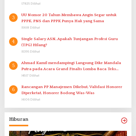
17825 Dilihat
UU Nomor 20 Tahun Membawa Angin Segar untuk
3
PPPK. PNS dan PPPK Punya Hak yang Sama
15618 Dilihat
Single Salary ASN, Apakah Tunjangan Profesi Guru
4
(TPG) Hilang?
15395 Dilihat
Ahmad Kamil mendampingi Langsung Dike Mandala
5
Putra pada Acara Grand Finalis Lomba Baca Teks
Proklamasi Mirip Bung Karno di Bali
14517 Dilihat
Rancangan PP Manajemen Dikebut, Validasi Honorer
6
Diperketat, Honorer Bodong Was-Was
14106 Dilihat
Hiburan