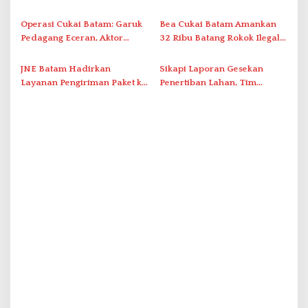
s
Pemanfaatan Ruang Laut
Akibat Listrik Padam di IPA
Duriangkang
Operasi Cukai Batam: Garuk
Bea Cukai Batam Amankan
Pedagang Eceran, Aktor
32 Ribu Batang Rokok Ilegal
Intelektual Rokok Ilegal Tak
dalam Operasi Cukai
Tersentuh?
JNE Batam Hadirkan
Sikapi Laporan Gesekan
Layanan Pengiriman Paket ke
Penertiban Lahan, Tim
Singapura Mulai Rp100 Ribu
Hukum Terlapor Memenuhi
Undangan Klarifikasi Polresta
Bukittinggi