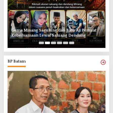
Gema Minang Sagulung dan Batu Aji Perkuat
A
Kebersamaan Lewat Saluang Dendang
H
BP Batam