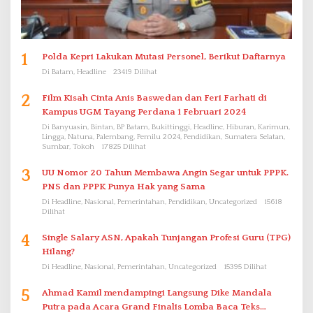
1
Polda Kepri Lakukan Mutasi Personel, Berikut Daftarnya
Di Batam, Headline
23419 Dilihat
2
Film Kisah Cinta Anis Baswedan dan Feri Farhati di
Kampus UGM Tayang Perdana 1 Februari 2024
Di Banyuasin, Bintan, BP Batam, Bukittinggi, Headline, Hiburan, Karimun,
Lingga, Natuna, Palembang, Pemilu 2024, Pendidikan, Sumatera Selatan,
Sumbar, Tokoh
17825 Dilihat
3
UU Nomor 20 Tahun Membawa Angin Segar untuk PPPK.
PNS dan PPPK Punya Hak yang Sama
Di Headline, Nasional, Pemerintahan, Pendidikan, Uncategorized
15618
Dilihat
4
Single Salary ASN, Apakah Tunjangan Profesi Guru (TPG)
Hilang?
Di Headline, Nasional, Pemerintahan, Uncategorized
15395 Dilihat
5
Ahmad Kamil mendampingi Langsung Dike Mandala
Putra pada Acara Grand Finalis Lomba Baca Teks