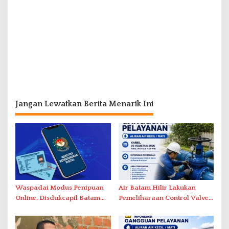
Jangan Lewatkan Berita Menarik Ini
Waspadai Modus Penipuan
Air Batam Hilir Lakukan
Online, Disdukcapil Batam
Pemeliharaan Control Valve,
Tegaskan Aktivasi IKD Wajib
Ini Daftar Area Terdampak
Tatap Muka