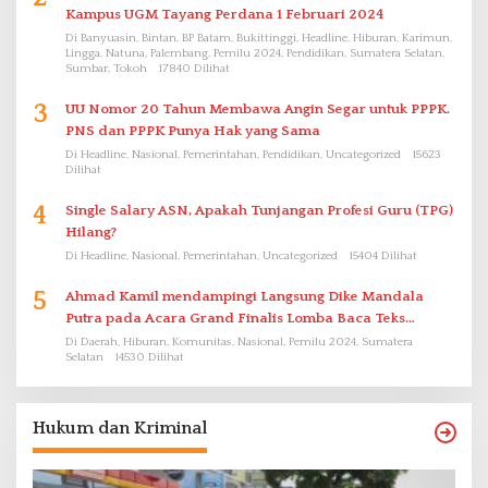
Kampus UGM Tayang Perdana 1 Februari 2024
Di Banyuasin, Bintan, BP Batam, Bukittinggi, Headline, Hiburan, Karimun,
Lingga, Natuna, Palembang, Pemilu 2024, Pendidikan, Sumatera Selatan,
Sumbar, Tokoh
17840 Dilihat
3
UU Nomor 20 Tahun Membawa Angin Segar untuk PPPK.
PNS dan PPPK Punya Hak yang Sama
Di Headline, Nasional, Pemerintahan, Pendidikan, Uncategorized
15623
Dilihat
4
Single Salary ASN, Apakah Tunjangan Profesi Guru (TPG)
Hilang?
Di Headline, Nasional, Pemerintahan, Uncategorized
15404 Dilihat
5
Ahmad Kamil mendampingi Langsung Dike Mandala
Putra pada Acara Grand Finalis Lomba Baca Teks
Proklamasi Mirip Bung Karno di Bali
Di Daerah, Hiburan, Komunitas, Nasional, Pemilu 2024, Sumatera
Selatan
14530 Dilihat
Hukum dan Kriminal