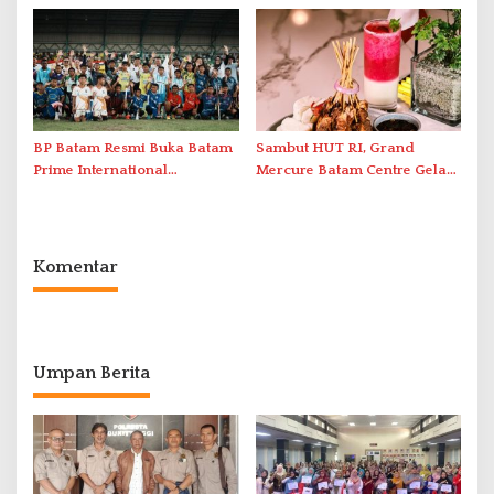
Penanganan Stroke
Antar-IPAM
Berstandar Internasional
BP Batam Resmi Buka Batam
Sambut HUT RI, Grand
Prime International
Mercure Batam Centre Gelar
Grassroot Football Festival
Promo Kuliner ‘Flavours of
2026 di Stadion Temenggung
Nusantara’
Abdul Jamal
Komentar
Umpan Berita