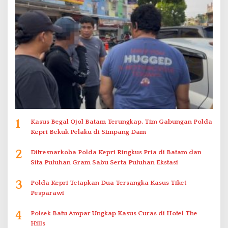
1
Kasus Begal Ojol Batam Terungkap, Tim Gabungan Polda
Kepri Bekuk Pelaku di Simpang Dam
2
Ditresnarkoba Polda Kepri Ringkus Pria di Batam dan
Sita Puluhan Gram Sabu Serta Puluhan Ekstasi
3
Polda Kepri Tetapkan Dua Tersangka Kasus Tiket
Pesparawi
4
Polsek Batu Ampar Ungkap Kasus Curas di Hotel The
Hills