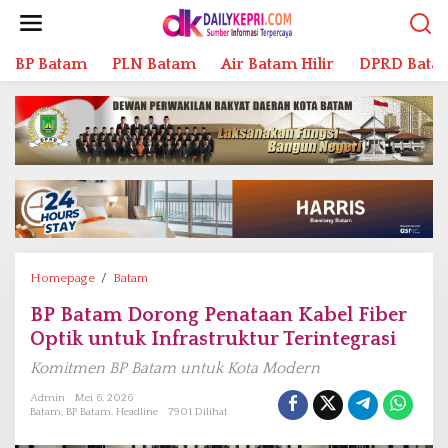
L
e
w
BP Batam
PLN Batam
Air Batam Hilir
DPRD Bata
a
t
i
k
e
k
o
n
t
e
n
Homepage
/
Batam
B
P
BP Batam Dorong Penataan Kabel Fiber
B
Optik untuk Infrastruktur Terintegrasi
a
t
Komitmen BP Batam untuk Kota Modern
a
m
Admin
Mei 6, 2026
Batam
,
BP Batam
,
Headline
7901 Dilihat
D
o