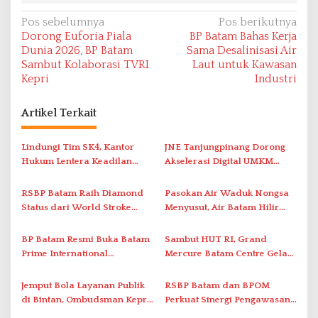
N
Pos sebelumnya
Pos berikutnya
Dorong Euforia Piala
BP Batam Bahas Kerja
a
Dunia 2026, BP Batam
Sama Desalinisasi Air
v
Sambut Kolaborasi TVRI
Laut untuk Kawasan
Kepri
Industri
i
g
Artikel Terkait
a
s
Lindungi Tim SK4, Kantor
JNE Tanjungpinang Dorong
i
Hukum Lentera Keadilan
Akselerasi Digital UMKM
Laporkan Dugaan
Lewat AIM ASEAN Roadshow
p
Perlawanan ke Petugas di
2026
RSBP Batam Raih Diamond
Pasokan Air Waduk Nongsa
o
Bukik Batarah
Status dari World Stroke
Menyusut, Air Batam Hilir
s
Organization untuk
Optimalkan Rekayasa Suplai
Penanganan Stroke
Antar-IPAM
BP Batam Resmi Buka Batam
Sambut HUT RI, Grand
Berstandar Internasional
Prime International
Mercure Batam Centre Gelar
Grassroot Football Festival
Promo Kuliner ‘Flavours of
2026 di Stadion Temenggung
Nusantara’
Jemput Bola Layanan Publik
RSBP Batam dan BPOM
Abdul Jamal
di Bintan, Ombudsman Kepri
Perkuat Sinergi Pengawasan
Serap Keluhan Bansos hingga
Distribusi Obat dan