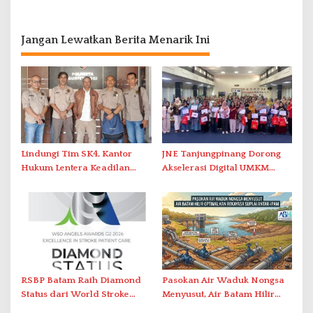
Jangan Lewatkan Berita Menarik Ini
Lindungi Tim SK4, Kantor
JNE Tanjungpinang Dorong
Hukum Lentera Keadilan
Akselerasi Digital UMKM
Laporkan Dugaan
Lewat AIM ASEAN Roadshow
Perlawanan ke Petugas di
2026
Bukik Batarah
RSBP Batam Raih Diamond
Pasokan Air Waduk Nongsa
Status dari World Stroke
Menyusut, Air Batam Hilir
Organization untuk
Optimalkan Rekayasa Suplai