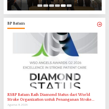
7
BP Batam
RSBP Batam Raih Diamond Status dari World
Stroke Organization untuk Penanganan Stroke
Berstandar Internasional
Agustus 8, 2026