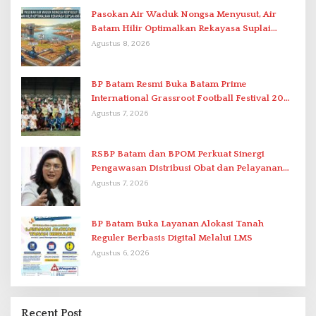
Pasokan Air Waduk Nongsa Menyusut, Air
Batam Hilir Optimalkan Rekayasa Suplai
Antar-IPAM
Agustus 8, 2026
BP Batam Resmi Buka Batam Prime
International Grassroot Football Festival 2026
di Stadion Temenggung Abdul Jamal
Agustus 7, 2026
RSBP Batam dan BPOM Perkuat Sinergi
Pengawasan Distribusi Obat dan Pelayanan
Kefarmasian
Agustus 7, 2026
BP Batam Buka Layanan Alokasi Tanah
Reguler Berbasis Digital Melalui LMS
Agustus 6, 2026
Recent Post