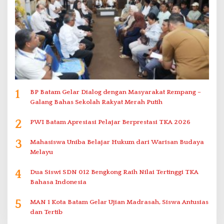
1
BP Batam Gelar Dialog dengan Masyarakat Rempang –
Galang Bahas Sekolah Rakyat Merah Putih
2
PWI Batam Apresiasi Pelajar Berprestasi TKA 2026
3
Mahasiswa Uniba Belajar Hukum dari Warisan Budaya
Melayu
4
Dua Siswi SDN 012 Bengkong Raih Nilai Tertinggi TKA
Bahasa Indonesia
5
MAN 1 Kota Batam Gelar Ujian Madrasah, Siswa Antusias
dan Tertib