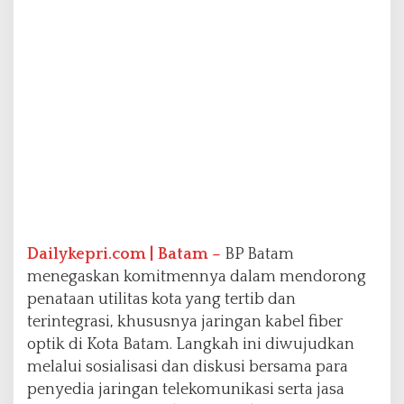
O
p
t
i
k
u
n
t
u
k
I
n
f
r
Dailykepri.com | Batam –
BP Batam
a
s
menegaskan komitmennya dalam mendorong
t
penataan utilitas kota yang tertib dan
r
terintegrasi, khususnya jaringan kabel fiber
u
optik di Kota Batam. Langkah ini diwujudkan
k
t
melalui sosialisasi dan diskusi bersama para
u
penyedia jaringan telekomunikasi serta jasa
r