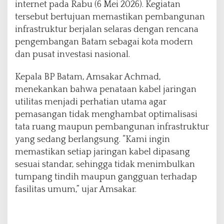
internet pada Rabu (6 Mei 2026). Kegiatan
T
tersebut bertujuan memastikan pembangunan
e
r
infrastruktur berjalan selaras dengan rencana
i
pengembangan Batam sebagai kota modern
n
dan pusat investasi nasional.
t
e
Kepala BP Batam, Amsakar Achmad,
g
r
menekankan bahwa penataan kabel jaringan
a
utilitas menjadi perhatian utama agar
s
pemasangan tidak menghambat optimalisasi
i
tata ruang maupun pembangunan infrastruktur
yang sedang berlangsung. “Kami ingin
memastikan setiap jaringan kabel dipasang
sesuai standar, sehingga tidak menimbulkan
tumpang tindih maupun gangguan terhadap
fasilitas umum,” ujar Amsakar.