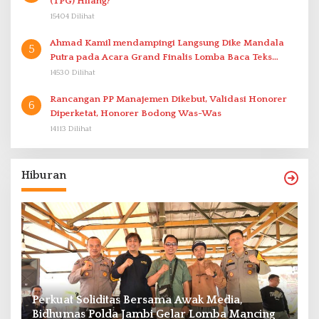
(TPG) Hilang?
15404 Dilihat
Ahmad Kamil mendampingi Langsung Dike Mandala
5
Putra pada Acara Grand Finalis Lomba Baca Teks
Proklamasi Mirip Bung Karno di Bali
14530 Dilihat
Rancangan PP Manajemen Dikebut, Validasi Honorer
6
Diperketat, Honorer Bodong Was-Was
14113 Dilihat
Hiburan
Perkuat Soliditas Bersama Awak Media,
M
Bidhumas Polda Jambi Gelar Lomba Mancing
P