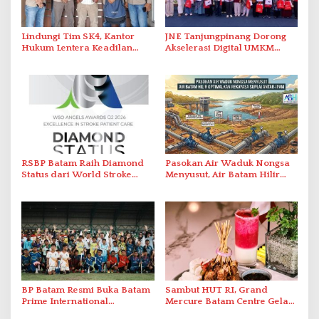
Lindungi Tim SK4, Kantor
JNE Tanjungpinang Dorong
Hukum Lentera Keadilan
Akselerasi Digital UMKM
Laporkan Dugaan
Lewat AIM ASEAN Roadshow
Perlawanan ke Petugas di
2026
Bukik Batarah
RSBP Batam Raih Diamond
Pasokan Air Waduk Nongsa
Status dari World Stroke
Menyusut, Air Batam Hilir
Organization untuk
Optimalkan Rekayasa Suplai
Penanganan Stroke
Antar-IPAM
Berstandar Internasional
BP Batam Resmi Buka Batam
Sambut HUT RI, Grand
Prime International
Mercure Batam Centre Gelar
Grassroot Football Festival
Promo Kuliner ‘Flavours of