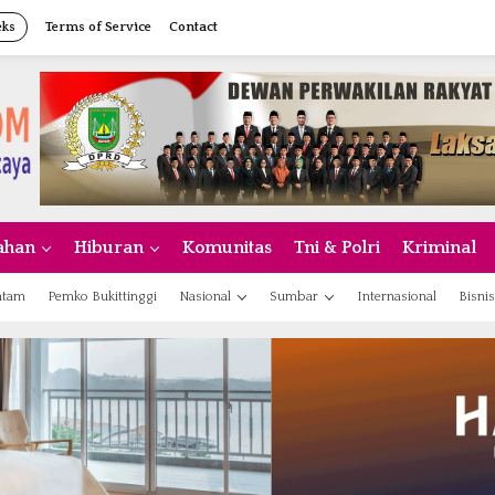
eks
Terms of Service
Contact
ahan
Hiburan
Komunitas
Tni & Polri
Kriminal
atam
Pemko Bukittinggi
Nasional
Sumbar
Internasional
Bisnis