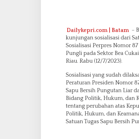
K
u
n
j
Dailykepri.com | Batam
– B
u
n
kunjungan sosialisasi dari S
g
Sosialisasi Perpres Nomor 87
a
Pungli pada Sektor Bea Cuka
n
Riau. Rabu (12/7/2023).
S
o
s
Sosialisasi yang sudah dilak
i
Peraturan Presiden Nomor 87
a
Sapu Bersih Pungutan Liar d
l
Bidang Politik, Hukum, dan
i
s
tentang perubahan atas Kepu
a
Politik, Hukum, dan Keaman
s
Satuan Tugas Sapu Bersih Pun
i
d
a