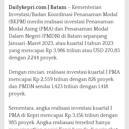
I
n
Dailykepri.com | Batam
– Kementerian
v
Investasi/Badan Koordinasi Penanaman Modal
e
(BKPM) merilis realisasi investasi Penanaman
s
Modal Asing (PMA) dan Penanaman Modal
t
a
Dalam Negeri (PMDN) di Batam sepanjang
s
Januari-Maret 2023, atau kuartal I tahun 2023
i
yang mencapai Rp 3,986 triliun atau USD 270,85
d
dengan 2.244 proyek.
i
K
e
Dengan rincian, realisasi investasi kuartal I PMA
p
mencapai Rp 2,559 triliun dengan 826 proyek
r
dan PMDN senilai 1,423 triliun dengan 1.418
i
proyek.
Sementara, angka realisasi investasi kuartal I
PMA di Kepri mencapai Rp 3,156 triliun dengan
985 proyek. Angka realiasasi tersebut hanya