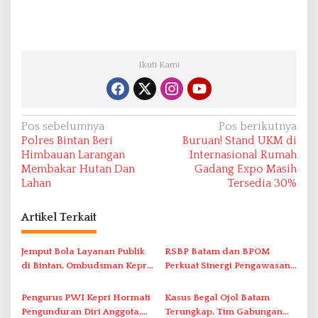
Ikuti Kami
N
Pos sebelumnya
Pos berikutnya
Polres Bintan Beri
Buruan! Stand UKM di
a
Himbauan Larangan
Internasional Rumah
v
Membakar Hutan Dan
Gadang Expo Masih
Lahan
Tersedia 30%
i
g
Artikel Terkait
a
s
Jemput Bola Layanan Publik
RSBP Batam dan BPOM
i
di Bintan, Ombudsman Kepri
Perkuat Sinergi Pengawasan
Serap Keluhan Bansos hingga
Distribusi Obat dan
p
Solar Nelayan
Pelayanan Kefarmasian
Pengurus PWI Kepri Hormati
Kasus Begal Ojol Batam
o
Pengunduran Diri Anggota,
Terungkap, Tim Gabungan