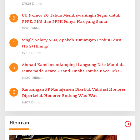
17828 Dilihat
UU Nomor 20 Tahun Membawa Angin Segar untuk
3
PPPK. PNS dan PPPK Punya Hak yang Sama
15621 Dilihat
Single Salary ASN, Apakah Tunjangan Profesi Guru
4
(TPG) Hilang?
15397 Dilihat
Ahmad Kamil mendampingi Langsung Dike Mandala
5
Putra pada Acara Grand Finalis Lomba Baca Teks
Proklamasi Mirip Bung Karno di Bali
14520 Dilihat
Rancangan PP Manajemen Dikebut, Validasi Honorer
6
Diperketat, Honorer Bodong Was-Was
14107 Dilihat
Hiburan