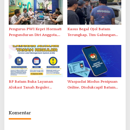
Pengurus PWI Kepri Hormati
Kasus Begal Ojol Batam
Pengunduran Diri Anggota,
Terungkap, Tim Gabungan
Segera Koordinasi
Polda Kepri Bekuk Pelaku di
Administrasi ke Pusat
Simpang Dam
BP Batam Buka Layanan
Waspadai Modus Penipuan
Alokasi Tanah Reguler
Online, Disdukcapil Batam
Berbasis Digital Melalui LMS
Tegaskan Aktivasi IKD Wajib
Tatap Muka
Komentar