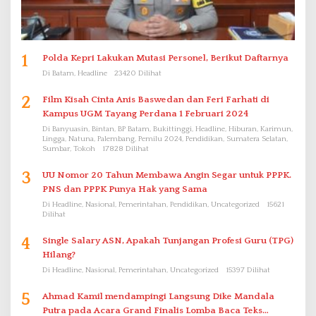
1
Polda Kepri Lakukan Mutasi Personel, Berikut Daftarnya
Di Batam, Headline
23420 Dilihat
2
Film Kisah Cinta Anis Baswedan dan Feri Farhati di
Kampus UGM Tayang Perdana 1 Februari 2024
Di Banyuasin, Bintan, BP Batam, Bukittinggi, Headline, Hiburan, Karimun,
Lingga, Natuna, Palembang, Pemilu 2024, Pendidikan, Sumatera Selatan,
Sumbar, Tokoh
17828 Dilihat
3
UU Nomor 20 Tahun Membawa Angin Segar untuk PPPK.
PNS dan PPPK Punya Hak yang Sama
Di Headline, Nasional, Pemerintahan, Pendidikan, Uncategorized
15621
Dilihat
4
Single Salary ASN, Apakah Tunjangan Profesi Guru (TPG)
Hilang?
Di Headline, Nasional, Pemerintahan, Uncategorized
15397 Dilihat
5
Ahmad Kamil mendampingi Langsung Dike Mandala
Putra pada Acara Grand Finalis Lomba Baca Teks