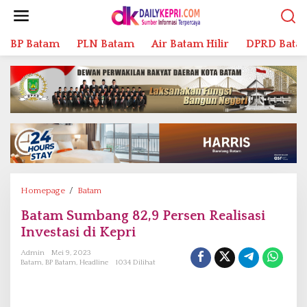
L
e
w
BP Batam
PLN Batam
Air Batam Hilir
DPRD Bata
a
t
i
k
e
k
o
n
t
e
n
Homepage
/
Batam
B
a
Batam Sumbang 82,9 Persen Realisasi
t
Investasi di Kepri
a
m
Admin
Mei 9, 2023
S
Batam
,
BP Batam
,
Headline
1034 Dilihat
u
m
b