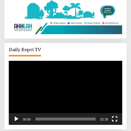
Daily Kepri TV
Pemutar
Video
00:00
02:35