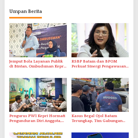
Umpan Berita
Jemput Bola Layanan Publik
RSBP Batam dan BPOM
di Bintan, Ombudsman Kepri
Perkuat Sinergi Pengawasan
Serap Keluhan Bansos hingga
Distribusi Obat dan
Solar Nelayan
Pelayanan Kefarmasian
Pengurus PWI Kepri Hormati
Kasus Begal Ojol Batam
Pengunduran Diri Anggota,
Terungkap, Tim Gabungan
Segera Koordinasi
Polda Kepri Bekuk Pelaku di
Administrasi ke Pusat
Simpang Dam