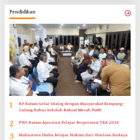
Pendidikan
1
BP Batam Gelar Dialog dengan Masyarakat Rempang –
Galang Bahas Sekolah Rakyat Merah Putih
2
PWI Batam Apresiasi Pelajar Berprestasi TKA 2026
3
Mahasiswa Uniba Belajar Hukum dari Warisan Budaya