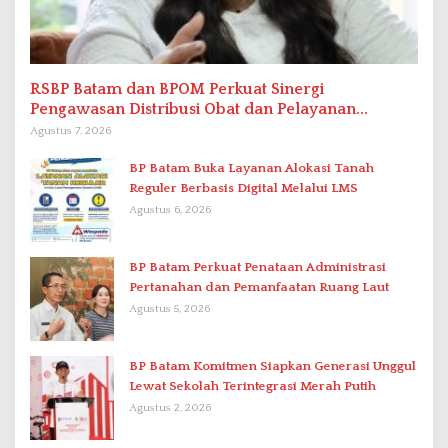
RSBP Batam dan BPOM Perkuat Sinergi
Pengawasan Distribusi Obat dan Pelayanan
Kefarmasian
Agustus 7, 2026
BP Batam Buka Layanan Alokasi Tanah
Reguler Berbasis Digital Melalui LMS
Agustus 6, 2026
BP Batam Perkuat Penataan Administrasi
Pertanahan dan Pemanfaatan Ruang Laut
Agustus 5, 2026
BP Batam Komitmen Siapkan Generasi Unggul
Lewat Sekolah Terintegrasi Merah Putih
Agustus 2, 2026