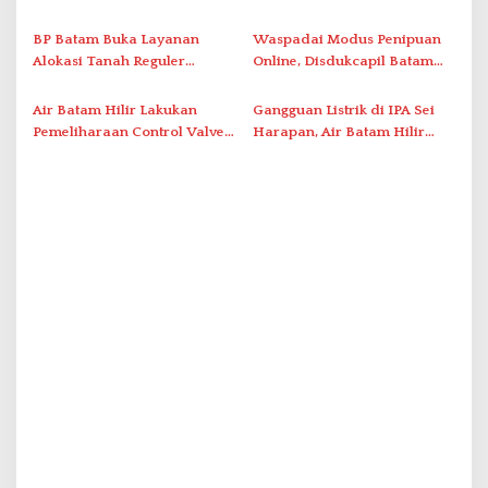
s
Segera Koordinasi
Polda Kepri Bekuk Pelaku di
Administrasi ke Pusat
Simpang Dam
BP Batam Buka Layanan
Waspadai Modus Penipuan
Alokasi Tanah Reguler
Online, Disdukcapil Batam
Berbasis Digital Melalui LMS
Tegaskan Aktivasi IKD Wajib
Tatap Muka
Air Batam Hilir Lakukan
Gangguan Listrik di IPA Sei
Pemeliharaan Control Valve,
Harapan, Air Batam Hilir
Ini Daftar Area Terdampak
Percepat Normalisasi
Pasokan Air