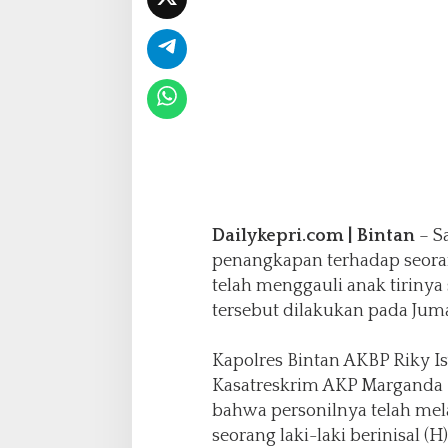
d
i
T
a
n
g
k
a
p
o
l
e
Dailykepri.com | Bintan
– S
h
penangkapan terhadap seorang
S
telah menggauli anak tiriny
a
tersebut dilakukan pada Juma
t
r
e
Kapolres Bintan AKBP Riky Isw
s
Kasatreskrim AKP Marganda
k
bahwa personilnya telah me
r
i
seorang laki-laki berinisal (