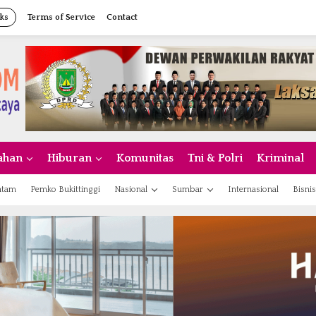
ks
Terms of Service
Contact
ahan
Hiburan
Komunitas
Tni & Polri
Kriminal
atam
Pemko Bukittinggi
Nasional
Sumbar
Internasional
Bisnis