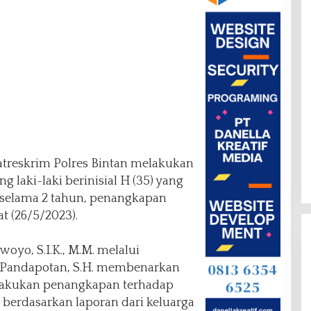
atreskrim Polres Bintan melakukan
 laki-laki berinisial H (35) yang
a selama 2 tahun, penangkapan
t (26/5/2023).
oyo, S.I.K., M.M. melalui
 Pandapotan, S.H. membenarkan
lakukan penangkapan terhadap
H) berdasarkan laporan dari keluarga