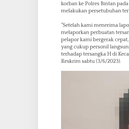
m
korban ke Polres Bintan pada
P
melakukan persetubuhan terh
o
l
r
“Setelah kami menerima lapo
e
melaporkan perbuatan tersa
s
pelapor kami bergerak cepat,
B
yang cukup personil langs
i
n
terhadap tersangka H di Keca
t
Reskrim sabtu (3/6/2023).
a
n