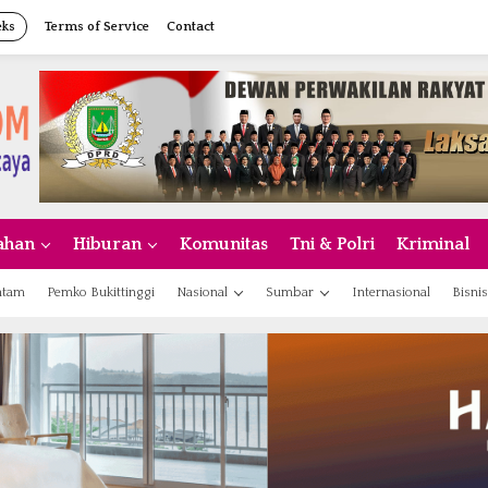
eks
Terms of Service
Contact
ahan
Hiburan
Komunitas
Tni & Polri
Kriminal
atam
Pemko Bukittinggi
Nasional
Sumbar
Internasional
Bisnis