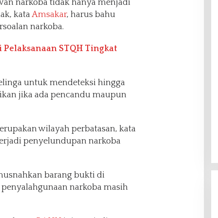
wan narkoba tidak hanya menjadi
ak, kata
Amsakar
, harus bahu
soalan narkoba.
si Pelaksanaan STQH Tingkat
telinga untuk mendeteksi hingga
ikan jika ada pencandu maupun
erupakan wilayah perbatasan, kata
 terjadi penyelundupan narkoba
musnahkan barang bukti di
tan penyalahgunaan narkoba masih