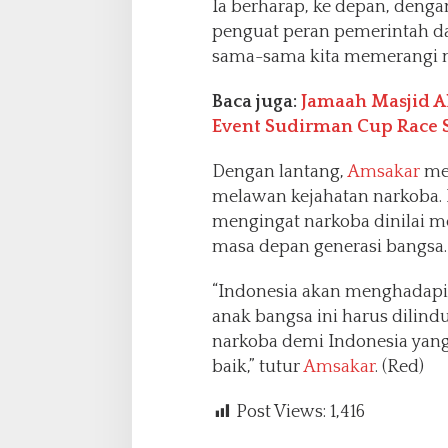
Ia berharap, ke depan, deng
penguat peran pemerintah d
sama-sama kita memerangi n
Baca juga:
Jamaah Masjid Al
Event Sudirman Cup Race Se
Dengan lantang,
Amsakar
men
melawan kejahatan narkoba. 
mengingat narkoba dinilai m
masa depan generasi bangsa.
“Indonesia akan menghadapi
anak bangsa ini harus dilind
narkoba demi Indonesia yang
baik,” tutur
Amsakar
. (Red)
Post Views:
1,416