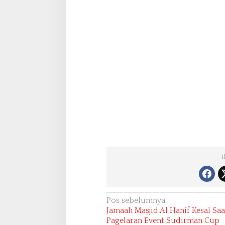
I
N
Pos sebelumnya
Jamaah Masjid Al Hanif Kesal Saa
a
Pagelaran Event Sudirman Cup