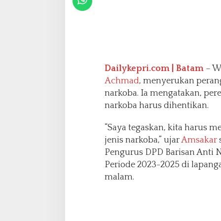
a
r
k
o
b
a
Dailykepri.com | Batam
– W
Achmad
, menyerukan peran
narkoba. Ia mengatakan, pe
narkoba harus dihentikan.
“Saya tegaskan, kita harus
jenis narkoba,” ujar
Amsakar
Pengurus DPD Barisan Anti N
Periode 2023-2025 di lapan
malam.