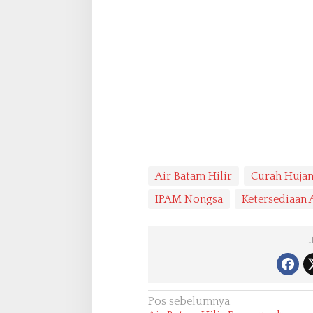
Air Batam Hilir
Curah Huja
IPAM Nongsa
Ketersediaan 
I
N
Pos sebelumnya