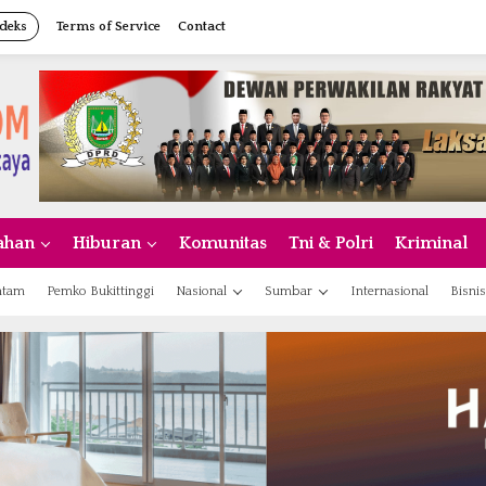
deks
Terms of Service
Contact
ahan
Hiburan
Komunitas
Tni & Polri
Kriminal
atam
Pemko Bukittinggi
Nasional
Sumbar
Internasional
Bisnis