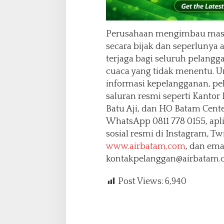
Perusahaan mengimbau masy
secara bijak dan seperlunya 
terjaga bagi seluruh pelangg
cuaca yang tidak menentu. 
informasi kepelangganan, p
saluran resmi seperti Kantor
Batu Aji, dan HO Batam Center
WhatsApp 0811 778 0155, apli
sosial resmi di Instagram, Tw
www.airbatam.com
, dan ema
kontakpelanggan@airbatam.
Post Views:
6,940