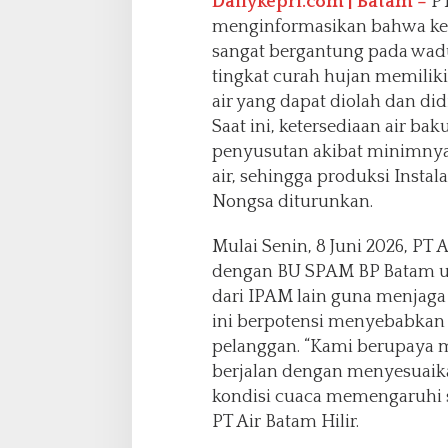
Dailykepri.com | Batam –
PT
n
d
menginformasikan bahwa kete
a
sangat bergantung pada wadu
h
tingkat curah hujan memilik
air yang dapat diolah dan di
Saat ini, ketersediaan air 
penyusutan akibat minimnya 
air, sehingga produksi Insta
Nongsa diturunkan.
Mulai Senin, 8 Juni 2026, PT 
dengan BU SPAM BP Batam un
dari IPAM lain guna menjaga
ini berpotensi menyebabkan
pelanggan. “Kami berupaya m
berjalan dengan menyesuaika
kondisi cuaca memengaruhi s
PT Air Batam Hilir.