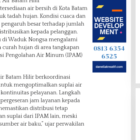
 Air Batam Hilir
rsediaan air bersih di Kota Batam
k tadah hujan. Kondisi cuaca dan
i pengaruh besar terhadap jumlah
distribusikan kepada pelanggan.
baku di Waduk Nongsa mengalami
curah hujan di area tangkapan
lasi Pengolahan Air Minum (IPAM)
Air Batam Hilir berkoordinasi
tuk mengoptimalkan suplai air
 kontinuitas pelayanan. Langkah
 pergeseran jam layanan kepada
emastikan distribusi tetap
n suplai dari IPAM lain, meski
umber air baku,” ujar perwakilan