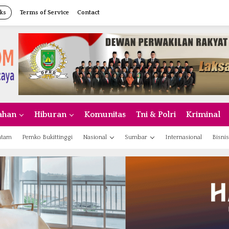
ks
Terms of Service
Contact
ahan
Hiburan
Komunitas
Tni & Polri
Kriminal
atam
Pemko Bukittinggi
Nasional
Sumbar
Internasional
Bisnis