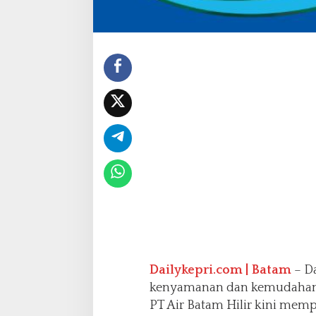
e
w
a
t
W
h
a
t
s
A
p
p
Dailykepri.com | Batam
– D
kenyamanan dan kemudahan a
PT Air Batam Hilir kini memp