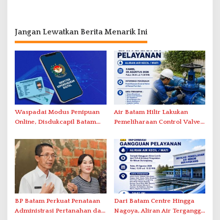
Jangan Lewatkan Berita Menarik Ini
Waspadai Modus Penipuan
Air Batam Hilir Lakukan
Online, Disdukcapil Batam
Pemeliharaan Control Valve,
Tegaskan Aktivasi IKD Wajib
Ini Daftar Area Terdampak
Tatap Muka
BP Batam Perkuat Penataan
Dari Batam Centre Hingga
Administrasi Pertanahan dan
Nagoya, Aliran Air Terganggu