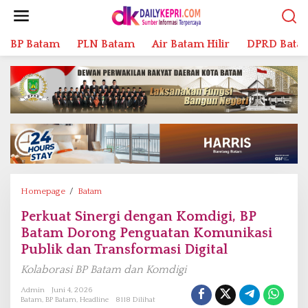
L
e
w
BP Batam
PLN Batam
Air Batam Hilir
DPRD Bata
a
t
i
k
e
k
o
n
t
e
n
Homepage
/
Batam
P
e
Perkuat Sinergi dengan Komdigi, BP
r
Batam Dorong Penguatan Komunikasi
k
u
Publik dan Transformasi Digital
a
Kolaborasi BP Batam dan Komdigi
t
S
Admin
Juni 4, 2026
Batam
,
BP Batam
,
Headline
8118 Dilihat
i