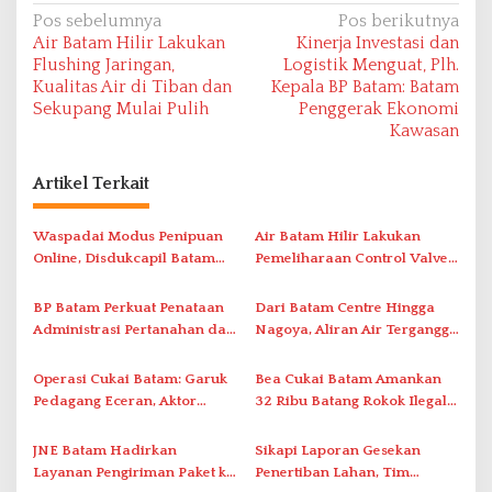
N
Pos sebelumnya
Pos berikutnya
Air Batam Hilir Lakukan
Kinerja Investasi dan
a
Flushing Jaringan,
Logistik Menguat, Plh.
v
Kualitas Air di Tiban dan
Kepala BP Batam: Batam
Sekupang Mulai Pulih
Penggerak Ekonomi
i
Kawasan
g
a
Artikel Terkait
s
i
Waspadai Modus Penipuan
Air Batam Hilir Lakukan
Online, Disdukcapil Batam
Pemeliharaan Control Valve,
p
Tegaskan Aktivasi IKD Wajib
Ini Daftar Area Terdampak
o
Tatap Muka
BP Batam Perkuat Penataan
Dari Batam Centre Hingga
s
Administrasi Pertanahan dan
Nagoya, Aliran Air Terganggu
Pemanfaatan Ruang Laut
Akibat Listrik Padam di IPA
Duriangkang
Operasi Cukai Batam: Garuk
Bea Cukai Batam Amankan
Pedagang Eceran, Aktor
32 Ribu Batang Rokok Ilegal
Intelektual Rokok Ilegal Tak
dalam Operasi Cukai
Tersentuh?
JNE Batam Hadirkan
Sikapi Laporan Gesekan
Layanan Pengiriman Paket ke
Penertiban Lahan, Tim