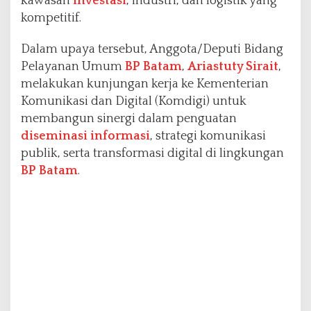
kawasan
investasi
, industri, dan logistik yang
n
kompetitif.
i
k
Dalam upaya tersebut, Anggota/Deputi Bidang
a
Pelayanan Umum
BP Batam
,
Ariastuty Sirait
,
s
i
melakukan kunjungan kerja ke Kementerian
P
Komunikasi dan Digital (Komdigi) untuk
u
membangun sinergi dalam penguatan
b
diseminasi informasi
, strategi komunikasi
l
i
publik, serta transformasi digital di lingkungan
k
BP Batam
.
d
a
n
T
r
a
n
s
f
o