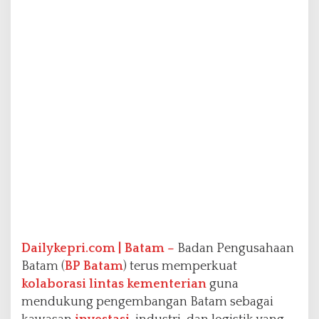
a
t
a
m
D
o
r
o
n
g
P
e
n
g
u
a
t
a
Dailykepri.com | Batam –
Badan Pengusahaan
n
Batam (
BP Batam
) terus memperkuat
K
kolaborasi lintas kementerian
guna
o
mendukung pengembangan Batam sebagai
m
u