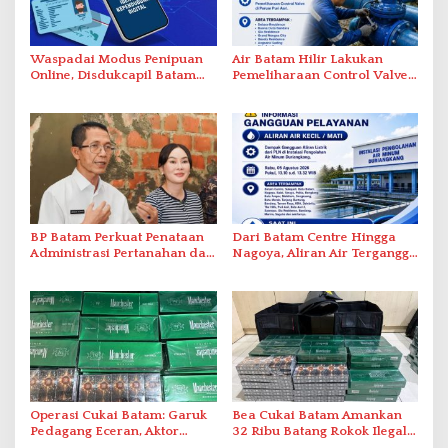
Waspadai Modus Penipuan
Air Batam Hilir Lakukan
Online, Disdukcapil Batam
Pemeliharaan Control Valve,
Tegaskan Aktivasi IKD Wajib
Ini Daftar Area Terdampak
Tatap Muka
BP Batam Perkuat Penataan
Dari Batam Centre Hingga
Administrasi Pertanahan dan
Nagoya, Aliran Air Terganggu
Pemanfaatan Ruang Laut
Akibat Listrik Padam di IPA
Duriangkang
Operasi Cukai Batam: Garuk
Bea Cukai Batam Amankan
Pedagang Eceran, Aktor
32 Ribu Batang Rokok Ilegal
Intelektual Rokok Ilegal Tak
dalam Operasi Cukai