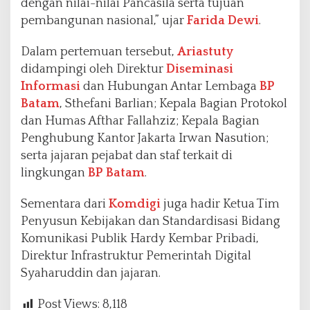
dengan nilai-nilai Pancasila serta tujuan
pembangunan nasional,” ujar
Farida Dewi
.
Dalam pertemuan tersebut,
Ariastuty
didampingi oleh Direktur
Diseminasi
Informasi
dan Hubungan Antar Lembaga
BP
Batam
, Sthefani Barlian; Kepala Bagian Protokol
dan Humas Afthar Fallahziz; Kepala Bagian
Penghubung Kantor Jakarta Irwan Nasution;
serta jajaran pejabat dan staf terkait di
lingkungan
BP Batam
.
Sementara dari
Komdigi
juga hadir Ketua Tim
Penyusun Kebijakan dan Standardisasi Bidang
Komunikasi Publik Hardy Kembar Pribadi,
Direktur Infrastruktur Pemerintah Digital
Syaharuddin dan jajaran.
Post Views:
8,118