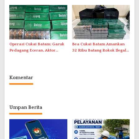
Pemanfaatan Ruang Laut
Akibat Listrik Padam di IPA
Duriangkang
Operasi Cukai Batam: Garuk
Bea Cukai Batam Amankan
Pedagang Eceran, Aktor
32 Ribu Batang Rokok Ilegal
Intelektual Rokok Ilegal Tak
dalam Operasi Cukai
Tersentuh?
Komentar
Umpan Berita