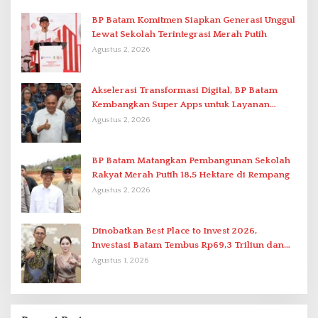
BP Batam Komitmen Siapkan Generasi Unggul
Lewat Sekolah Terintegrasi Merah Putih
Agustus 2, 2026
Akselerasi Transformasi Digital, BP Batam
Kembangkan Super Apps untuk Layanan
Terpadu
Agustus 2, 2026
BP Batam Matangkan Pembangunan Sekolah
Rakyat Merah Putih 18,5 Hektare di Rempang
Agustus 2, 2026
Dinobatkan Best Place to Invest 2026,
Investasi Batam Tembus Rp69,3 Triliun dan
Ekonomi Tumbuh 6,76 Persen
Agustus 1, 2026