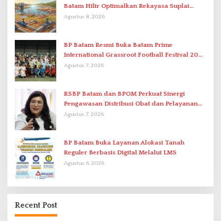
Batam Hilir Optimalkan Rekayasa Suplai
Antar-IPAM
Agustus 8, 2026
BP Batam Resmi Buka Batam Prime
International Grassroot Football Festival 2026
di Stadion Temenggung Abdul Jamal
Agustus 7, 2026
RSBP Batam dan BPOM Perkuat Sinergi
Pengawasan Distribusi Obat dan Pelayanan
Kefarmasian
Agustus 7, 2026
BP Batam Buka Layanan Alokasi Tanah
Reguler Berbasis Digital Melalui LMS
Agustus 6, 2026
Recent Post