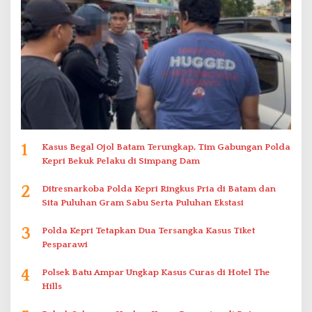
1
Kasus Begal Ojol Batam Terungkap, Tim Gabungan Polda
Kepri Bekuk Pelaku di Simpang Dam
2
Ditresnarkoba Polda Kepri Ringkus Pria di Batam dan
Sita Puluhan Gram Sabu Serta Puluhan Ekstasi
3
Polda Kepri Tetapkan Dua Tersangka Kasus Tiket
Pesparawi
4
Polsek Batu Ampar Ungkap Kasus Curas di Hotel The
Hills