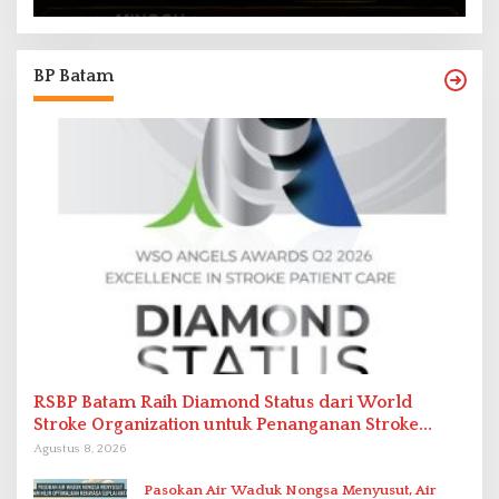
BP Batam
RSBP Batam Raih Diamond Status dari World
Stroke Organization untuk Penanganan Stroke
Berstandar Internasional
Agustus 8, 2026
Pasokan Air Waduk Nongsa Menyusut, Air