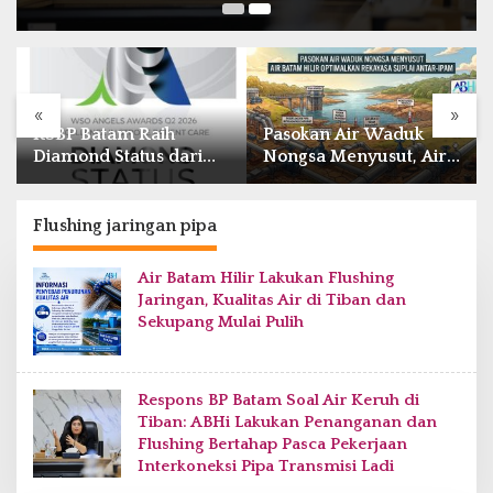
«
»
RSBP Batam Raih
Pasokan Air Waduk
Diamond Status dari
Nongsa Menyusut, Air
World Stroke
Batam Hilir Optimalkan
Organization untuk
Rekayasa Suplai Antar-
Penanganan Stroke
IPAM
Flushing jaringan pipa
Berstandar
Internasional
Air Batam Hilir Lakukan Flushing
Jaringan, Kualitas Air di Tiban dan
Sekupang Mulai Pulih
Respons BP Batam Soal Air Keruh di
Tiban: ABHi Lakukan Penanganan dan
Flushing Bertahap Pasca Pekerjaan
Interkoneksi Pipa Transmisi Ladi