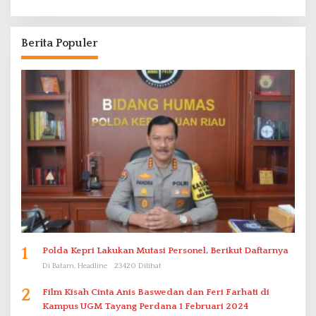
Berita Populer
1
Polda Kepri Lakukan Mutasi Personel, Berikut Daftarnya
Di Batam, Headline
23420 Dilihat
2
Film Kisah Cinta Anis Baswedan dan Feri Farhati di
Kampus UGM Tayang Perdana 1 Februari 2024