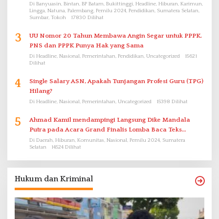
Di Banyuasin, Bintan, BP Batam, Bukittinggi, Headline, Hiburan, Karimun,
Lingga, Natuna, Palembang, Pemilu 2024, Pendidikan, Sumatera Selatan,
Sumbar, Tokoh
17830 Dilihat
3
UU Nomor 20 Tahun Membawa Angin Segar untuk PPPK.
PNS dan PPPK Punya Hak yang Sama
Di Headline, Nasional, Pemerintahan, Pendidikan, Uncategorized
15621
Dilihat
4
Single Salary ASN, Apakah Tunjangan Profesi Guru (TPG)
Hilang?
Di Headline, Nasional, Pemerintahan, Uncategorized
15398 Dilihat
5
Ahmad Kamil mendampingi Langsung Dike Mandala
Putra pada Acara Grand Finalis Lomba Baca Teks
Proklamasi Mirip Bung Karno di Bali
Di Daerah, Hiburan, Komunitas, Nasional, Pemilu 2024, Sumatera
Selatan
14524 Dilihat
Hukum dan Kriminal