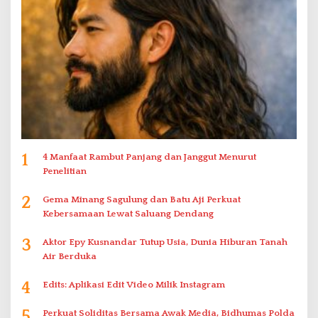
1
4 Manfaat Rambut Panjang dan Janggut Menurut
Penelitian
2
Gema Minang Sagulung dan Batu Aji Perkuat
Kebersamaan Lewat Saluang Dendang
3
Aktor Epy Kusnandar Tutup Usia, Dunia Hiburan Tanah
Air Berduka
4
Edits: Aplikasi Edit Video Milik Instagram
5
Perkuat Soliditas Bersama Awak Media, Bidhumas Polda