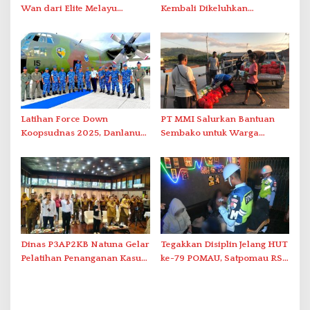
Wan dari Elite Melayu
Kembali Dikeluhkan
Hingga Populer di Indonesia
Masyarakat
Latihan Force Down
PT MMI Salurkan Bantuan
Koopsudnas 2025, Danlanud
Sembako untuk Warga
RSA Natuna Saksikan Aksi
Bunguran Utara sebagai
Sukhoi Amankan Udara RI
Wujud Tanggung Jawab
Sosial
Dinas P3AP2KB Natuna Gelar
Tegakkan Disiplin Jelang HUT
Pelatihan Penanganan Kasus
ke-79 POMAU, Satpomau RSA
Kekerasan terhadap
Gelar Razia THM
Perempuan dan Anak