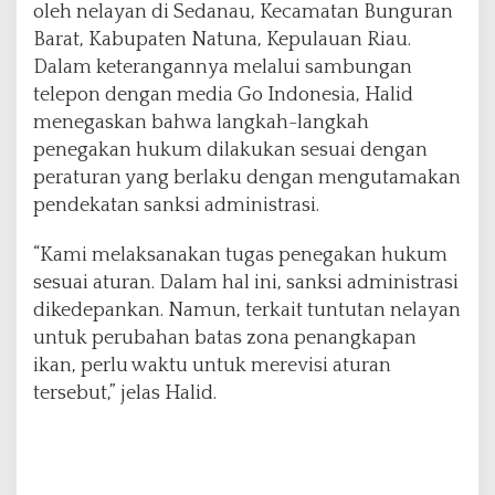
oleh nelayan di Sedanau, Kecamatan Bunguran
i
Barat, Kabupaten Natuna, Kepulauan Riau.
A
t
Dalam keterangannya melalui sambungan
u
telepon dengan media Go Indonesia, Halid
r
menegaskan bahwa langkah-langkah
a
penegakan hukum dilakukan sesuai dengan
n
:
peraturan yang berlaku dengan mengutamakan
T
pendekatan sanksi administrasi.
a
n
“Kami melaksanakan tugas penegakan hukum
g
sesuai aturan. Dalam hal ini, sanksi administrasi
g
a
dikedepankan. Namun, terkait tuntutan nelayan
p
untuk perubahan batas zona penangkapan
a
ikan, perlu waktu untuk merevisi aturan
n
tersebut,” jelas Halid.
A
t
a
s
P