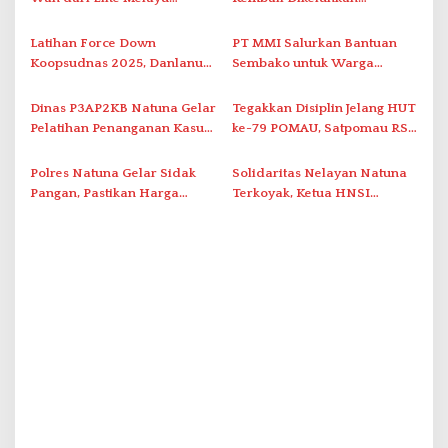
i
Hingga Populer di Indonesia
Masyarakat
p
Latihan Force Down
PT MMI Salurkan Bantuan
o
Koopsudnas 2025, Danlanud
Sembako untuk Warga
s
RSA Natuna Saksikan Aksi
Bunguran Utara sebagai
Sukhoi Amankan Udara RI
Wujud Tanggung Jawab
Dinas P3AP2KB Natuna Gelar
Tegakkan Disiplin Jelang HUT
Sosial
Pelatihan Penanganan Kasus
ke-79 POMAU, Satpomau RSA
Kekerasan terhadap
Gelar Razia THM
Perempuan dan Anak
Polres Natuna Gelar Sidak
Solidaritas Nelayan Natuna
Pangan, Pastikan Harga
Terkoyak, Ketua HNSI
Beras Terkendali dan Stok
Serukan Persatuan Usai
Aman
Insiden di Perairan Subi