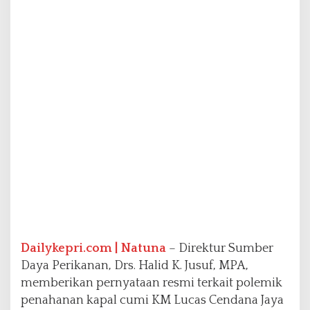
s
k
a
n
P
e
n
e
g
a
k
a
n
H
u
k
u
m
Dailykepri.com | Natuna
– Direktur Sumber
S
Daya Perikanan, Drs. Halid K. Jusuf, MPA,
e
s
memberikan pernyataan resmi terkait polemik
u
penahanan kapal cumi KM Lucas Cendana Jaya
a