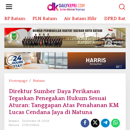
L
e
w
BP Batam
PLN Batam
Air Batam Hilir
DPRD Bata
a
t
i
k
e
k
o
n
t
e
n
Homepage
/
Natuna
D
i
Direktur Sumber Daya Perikanan
r
Tegaskan Penegakan Hukum Sesuai
e
k
Aturan: Tanggapan Atas Penahanan KM
t
Lucas Cendana Jaya di Natuna
u
Redaksi
Desember 18, 2024
r
Natuna
2766 Dilihat
S