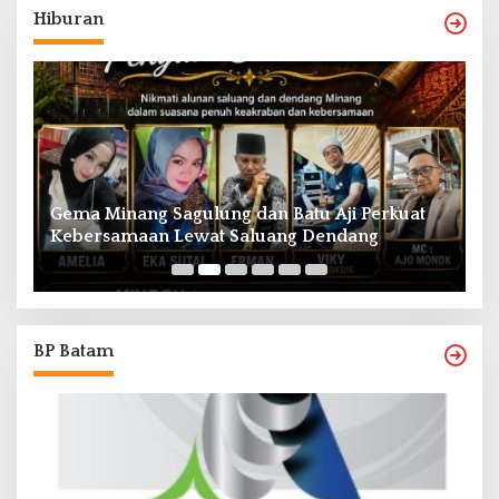
Hiburan
Gema Minang Sagulung dan Batu Aji Perkuat
A
Kebersamaan Lewat Saluang Dendang
H
BP Batam