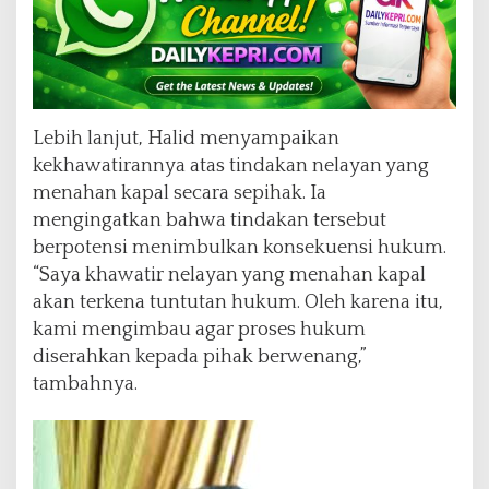
a
y
a
d
i
N
Lebih lanjut, Halid menyampaikan
a
kekhawatirannya atas tindakan nelayan yang
t
menahan kapal secara sepihak. Ia
u
n
mengingatkan bahwa tindakan tersebut
a
berpotensi menimbulkan konsekuensi hukum.
“Saya khawatir nelayan yang menahan kapal
akan terkena tuntutan hukum. Oleh karena itu,
kami mengimbau agar proses hukum
diserahkan kepada pihak berwenang,”
tambahnya.