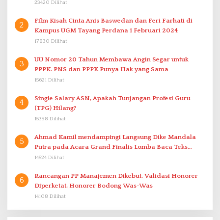
23420 Dilihat
Film Kisah Cinta Anis Baswedan dan Feri Farhati di
2
Kampus UGM Tayang Perdana 1 Februari 2024
17830 Dilihat
UU Nomor 20 Tahun Membawa Angin Segar untuk
3
PPPK. PNS dan PPPK Punya Hak yang Sama
15621 Dilihat
Single Salary ASN, Apakah Tunjangan Profesi Guru
4
(TPG) Hilang?
15398 Dilihat
Ahmad Kamil mendampingi Langsung Dike Mandala
5
Putra pada Acara Grand Finalis Lomba Baca Teks
Proklamasi Mirip Bung Karno di Bali
14524 Dilihat
Rancangan PP Manajemen Dikebut, Validasi Honorer
6
Diperketat, Honorer Bodong Was-Was
14108 Dilihat