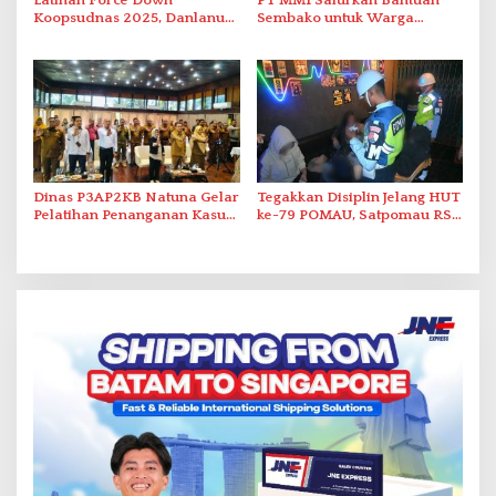
Latihan Force Down
PT MMI Salurkan Bantuan
Koopsudnas 2025, Danlanud
Sembako untuk Warga
RSA Natuna Saksikan Aksi
Bunguran Utara sebagai
Sukhoi Amankan Udara RI
Wujud Tanggung Jawab
Sosial
Dinas P3AP2KB Natuna Gelar
Tegakkan Disiplin Jelang HUT
Pelatihan Penanganan Kasus
ke-79 POMAU, Satpomau RSA
Kekerasan terhadap
Gelar Razia THM
Perempuan dan Anak