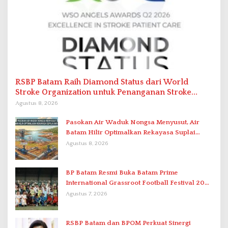
RSBP Batam Raih Diamond Status dari World
Stroke Organization untuk Penanganan Stroke
Berstandar Internasional
Agustus 8, 2026
Pasokan Air Waduk Nongsa Menyusut, Air
Batam Hilir Optimalkan Rekayasa Suplai
Antar-IPAM
Agustus 8, 2026
BP Batam Resmi Buka Batam Prime
International Grassroot Football Festival 2026
di Stadion Temenggung Abdul Jamal
Agustus 7, 2026
RSBP Batam dan BPOM Perkuat Sinergi