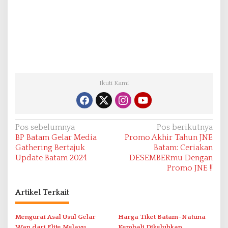
Ikuti Kami
N
Pos sebelumnya
Pos berikutnya
BP Batam Gelar Media
Promo Akhir Tahun JNE
a
Gathering Bertajuk
Batam: Ceriakan
v
Update Batam 2024
DESEMBERmu Dengan
Promo JNE !!
i
g
Artikel Terkait
a
s
Mengurai Asal Usul Gelar
Harga Tiket Batam–Natuna
Wan dari Elite Melayu
Kembali Dikeluhkan