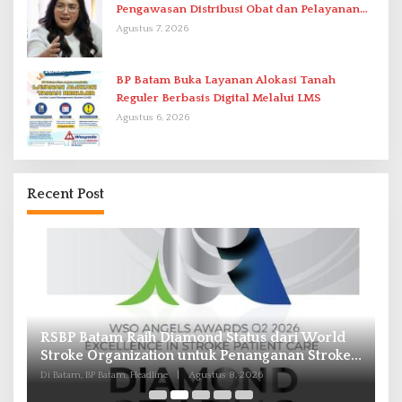
Pengawasan Distribusi Obat dan Pelayanan
Kefarmasian
Agustus 7, 2026
BP Batam Buka Layanan Alokasi Tanah
Reguler Berbasis Digital Melalui LMS
Agustus 6, 2026
Recent Post
RSBP Batam Raih Diamond Status dari World
P
Stroke Organization untuk Penanganan Stroke
B
Berstandar Internasional
I
Di Batam, BP Batam, Headline
|
Agustus 8, 2026
Di