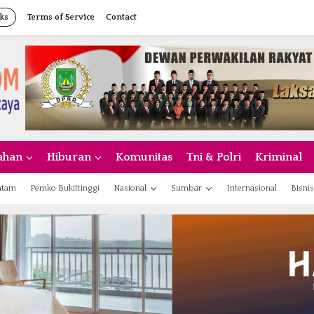
ks
Terms of Service
Contact
ahan
Hiburan
Komunitas
Tni & Polri
Kriminal
atam
Pemko Bukittinggi
Nasional
Sumbar
Internasional
Bisnis