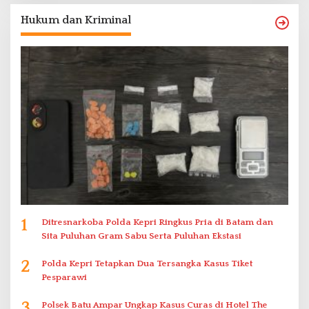
Hukum dan Kriminal
1
Ditresnarkoba Polda Kepri Ringkus Pria di Batam dan
Sita Puluhan Gram Sabu Serta Puluhan Ekstasi
2
Polda Kepri Tetapkan Dua Tersangka Kasus Tiket
Pesparawi
3
Polsek Batu Ampar Ungkap Kasus Curas di Hotel The