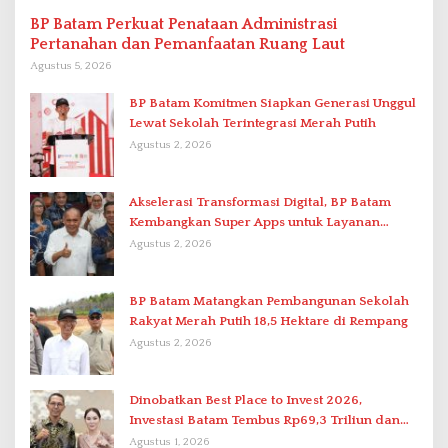
BP Batam Perkuat Penataan Administrasi
Pertanahan dan Pemanfaatan Ruang Laut
Agustus 5, 2026
BP Batam Komitmen Siapkan Generasi Unggul
Lewat Sekolah Terintegrasi Merah Putih
Agustus 2, 2026
Akselerasi Transformasi Digital, BP Batam
Kembangkan Super Apps untuk Layanan
Terpadu
Agustus 2, 2026
BP Batam Matangkan Pembangunan Sekolah
Rakyat Merah Putih 18,5 Hektare di Rempang
Agustus 2, 2026
Dinobatkan Best Place to Invest 2026,
Investasi Batam Tembus Rp69,3 Triliun dan
Ekonomi Tumbuh 6,76 Persen
Agustus 1, 2026