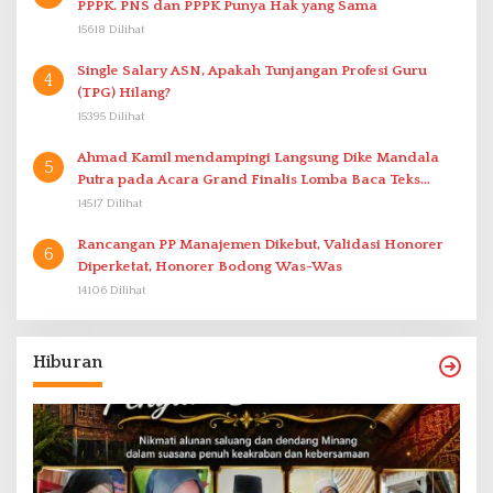
PPPK. PNS dan PPPK Punya Hak yang Sama
15618 Dilihat
Single Salary ASN, Apakah Tunjangan Profesi Guru
4
(TPG) Hilang?
15395 Dilihat
Ahmad Kamil mendampingi Langsung Dike Mandala
5
Putra pada Acara Grand Finalis Lomba Baca Teks
Proklamasi Mirip Bung Karno di Bali
14517 Dilihat
Rancangan PP Manajemen Dikebut, Validasi Honorer
6
Diperketat, Honorer Bodong Was-Was
14106 Dilihat
Hiburan