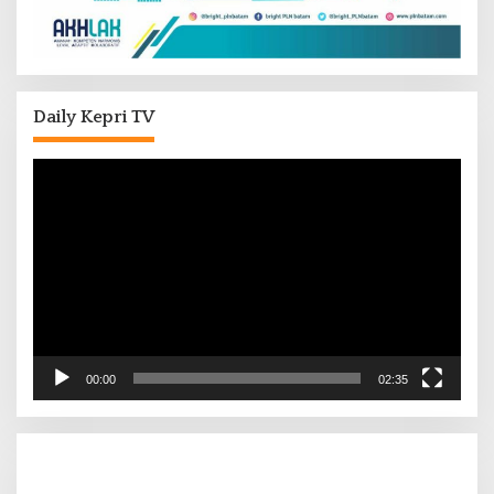
Daily Kepri TV
Pemutar
Video
00:00
02:35