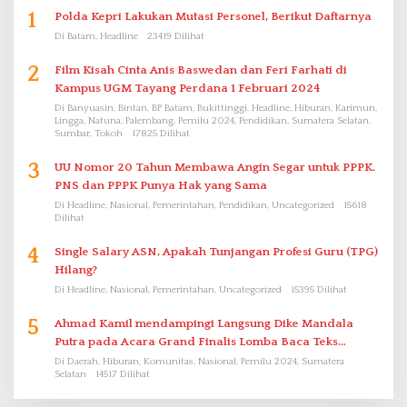
1
Polda Kepri Lakukan Mutasi Personel, Berikut Daftarnya
Di Batam, Headline
23419 Dilihat
2
Film Kisah Cinta Anis Baswedan dan Feri Farhati di
Kampus UGM Tayang Perdana 1 Februari 2024
Di Banyuasin, Bintan, BP Batam, Bukittinggi, Headline, Hiburan, Karimun,
Lingga, Natuna, Palembang, Pemilu 2024, Pendidikan, Sumatera Selatan,
Sumbar, Tokoh
17825 Dilihat
3
UU Nomor 20 Tahun Membawa Angin Segar untuk PPPK.
PNS dan PPPK Punya Hak yang Sama
Di Headline, Nasional, Pemerintahan, Pendidikan, Uncategorized
15618
Dilihat
4
Single Salary ASN, Apakah Tunjangan Profesi Guru (TPG)
Hilang?
Di Headline, Nasional, Pemerintahan, Uncategorized
15395 Dilihat
5
Ahmad Kamil mendampingi Langsung Dike Mandala
Putra pada Acara Grand Finalis Lomba Baca Teks
Proklamasi Mirip Bung Karno di Bali
Di Daerah, Hiburan, Komunitas, Nasional, Pemilu 2024, Sumatera
Selatan
14517 Dilihat