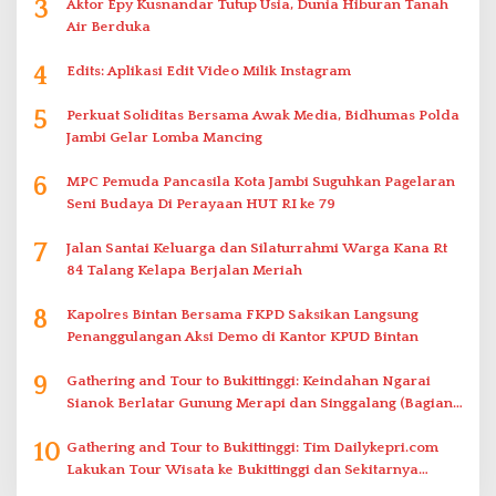
3
Aktor Epy Kusnandar Tutup Usia, Dunia Hiburan Tanah
Air Berduka
4
Edits: Aplikasi Edit Video Milik Instagram
5
Perkuat Soliditas Bersama Awak Media, Bidhumas Polda
Jambi Gelar Lomba Mancing
6
MPC Pemuda Pancasila Kota Jambi Suguhkan Pagelaran
Seni Budaya Di Perayaan HUT RI ke 79
7
Jalan Santai Keluarga dan Silaturrahmi Warga Kana Rt
84 Talang Kelapa Berjalan Meriah
8
Kapolres Bintan Bersama FKPD Saksikan Langsung
Penanggulangan Aksi Demo di Kantor KPUD Bintan
9
Gathering and Tour to Bukittinggi: Keindahan Ngarai
Sianok Berlatar Gunung Merapi dan Singgalang (Bagian
2)
10
Gathering and Tour to Bukittinggi: Tim Dailykepri.com
Lakukan Tour Wisata ke Bukittinggi dan Sekitarnya
(Bagian 1)