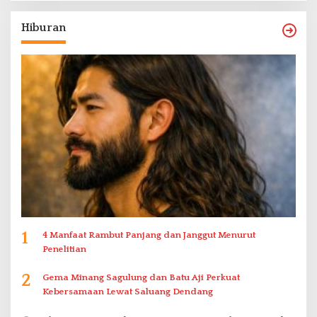
Hiburan
1
4 Manfaat Rambut Panjang dan Janggut Menurut
Penelitian
2
Gema Minang Sagulung dan Batu Aji Perkuat
Kebersamaan Lewat Saluang Dendang