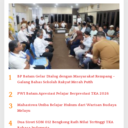
1
BP Batam Gelar Dialog dengan Masyarakat Rempang –
Galang Bahas Sekolah Rakyat Merah Putih
2
PWI Batam Apresiasi Pelajar Berprestasi TKA 2026
3
Mahasiswa Uniba Belajar Hukum dari Warisan Budaya
Melayu
4
Dua Siswi SDN 012 Bengkong Raih Nilai Tertinggi TKA
Bahasa Indonesia