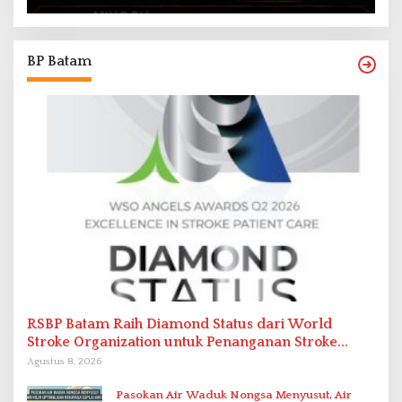
BP Batam
RSBP Batam Raih Diamond Status dari World
Stroke Organization untuk Penanganan Stroke
Berstandar Internasional
Agustus 8, 2026
Pasokan Air Waduk Nongsa Menyusut, Air