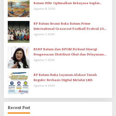
Batam Hilir Optimalkan Rekayasa Suplai
Antar-IPAM
Agustus 8, 2026
BP Batam Resmi Buka Batam Prime
International Grassroot Football Festival 2026
di Stadion Temenggung Abdul Jamal
Agustus 7, 2026
RSBP Batam dan BPOM Perkuat Sinergi
Pengawasan Distribusi Obat dan Pelayanan
Kefarmasian
Agustus 7, 2026
BP Batam Buka Layanan Alokasi Tanah
Reguler Berbasis Digital Melalui LMS
Agustus 6, 2026
Recent Post