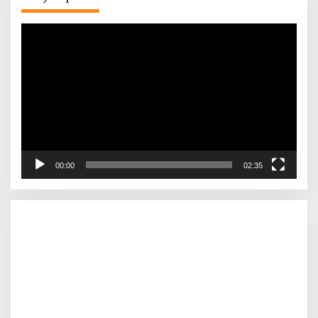
Pemutar
Video
00:00
02:35