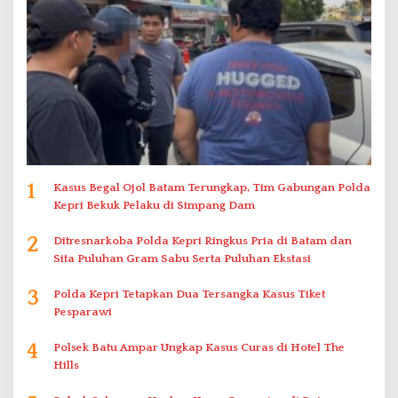
1
Kasus Begal Ojol Batam Terungkap, Tim Gabungan Polda
Kepri Bekuk Pelaku di Simpang Dam
2
Ditresnarkoba Polda Kepri Ringkus Pria di Batam dan
Sita Puluhan Gram Sabu Serta Puluhan Ekstasi
3
Polda Kepri Tetapkan Dua Tersangka Kasus Tiket
Pesparawi
4
Polsek Batu Ampar Ungkap Kasus Curas di Hotel The
Hills