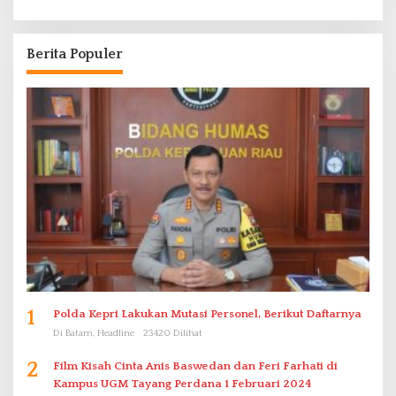
Berita Populer
1
Polda Kepri Lakukan Mutasi Personel, Berikut Daftarnya
Di Batam, Headline
23420 Dilihat
2
Film Kisah Cinta Anis Baswedan dan Feri Farhati di
Kampus UGM Tayang Perdana 1 Februari 2024