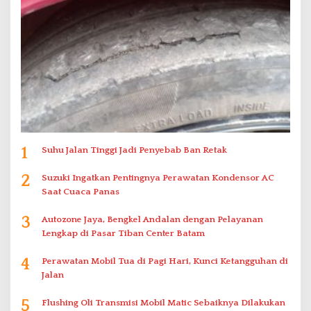
1
Suhu Jalan Tinggi Jadi Penyebab Ban Retak
2
Suzuki Ingatkan Pentingnya Perawatan Kondensor AC
Saat Cuaca Panas
3
Autozone Jaya, Bengkel Andalan dengan Pelayanan
Lengkap di Pasar Tiban Center Batam
4
Perawatan Mobil Tua di Pagi Hari, Kunci Ketangguhan di
Jalan
5
Flushing Oli Transmisi Mobil Matic Sebaiknya Dilakukan