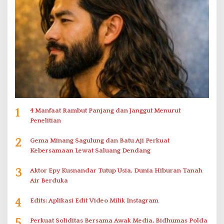
1
4 Manfaat Rambut Panjang dan Janggut Menurut
Penelitian
2
Gema Minang Sagulung dan Batu Aji Perkuat
Kebersamaan Lewat Saluang Dendang
3
Aktor Epy Kusnandar Tutup Usia, Dunia Hiburan Tanah
Air Berduka
4
Edits: Aplikasi Edit Video Milik Instagram
5
Perkuat Soliditas Bersama Awak Media, Bidhumas Polda