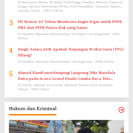
Di Banyuasin, Bintan, BP Batam, Bukittinggi, Headline, Hiburan, Karimun,
Lingga, Natuna, Palembang, Pemilu 2024, Pendidikan, Sumatera Selatan,
Sumbar, Tokoh
17830 Dilihat
3
UU Nomor 20 Tahun Membawa Angin Segar untuk PPPK.
PNS dan PPPK Punya Hak yang Sama
Di Headline, Nasional, Pemerintahan, Pendidikan, Uncategorized
15621
Dilihat
4
Single Salary ASN, Apakah Tunjangan Profesi Guru (TPG)
Hilang?
Di Headline, Nasional, Pemerintahan, Uncategorized
15398 Dilihat
5
Ahmad Kamil mendampingi Langsung Dike Mandala
Putra pada Acara Grand Finalis Lomba Baca Teks
Proklamasi Mirip Bung Karno di Bali
Di Daerah, Hiburan, Komunitas, Nasional, Pemilu 2024, Sumatera
Selatan
14524 Dilihat
Hukum dan Kriminal