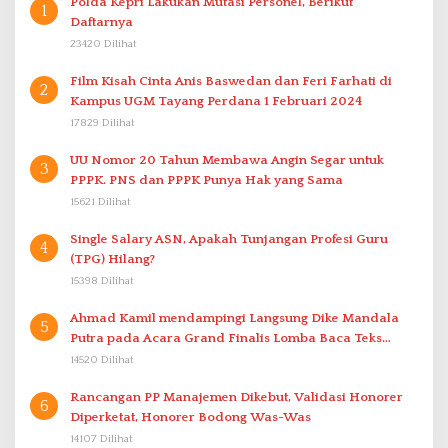
Polda Kepri Lakukan Mutasi Personel, Berikut
1
Daftarnya
23420 Dilihat
Film Kisah Cinta Anis Baswedan dan Feri Farhati di
2
Kampus UGM Tayang Perdana 1 Februari 2024
17829 Dilihat
UU Nomor 20 Tahun Membawa Angin Segar untuk
3
PPPK. PNS dan PPPK Punya Hak yang Sama
15621 Dilihat
Single Salary ASN, Apakah Tunjangan Profesi Guru
4
(TPG) Hilang?
15398 Dilihat
Ahmad Kamil mendampingi Langsung Dike Mandala
5
Putra pada Acara Grand Finalis Lomba Baca Teks
Proklamasi Mirip Bung Karno di Bali
14520 Dilihat
Rancangan PP Manajemen Dikebut, Validasi Honorer
6
Diperketat, Honorer Bodong Was-Was
14107 Dilihat