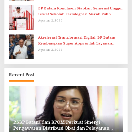
BP Batam Komitmen Siapkan Generasi Unggul
Lewat Sekolah Terintegrasi Merah Putih
Agustus 2, 2026
Akselerasi Transformasi Digital, BP Batam
Kembangkan Super Apps untuk Layanan
Terpadu
Agustus 2, 2026
Recent Post
RSBP Batam dan BPOM Perkuat Sinergi
P
Pengawasan Distribusi Obat dan Pelayanan
D