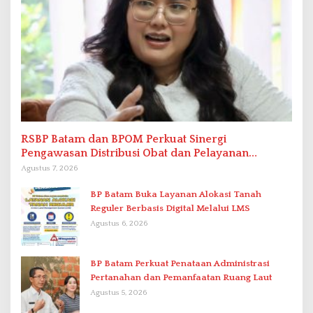
RSBP Batam dan BPOM Perkuat Sinergi
Pengawasan Distribusi Obat dan Pelayanan
Kefarmasian
Agustus 7, 2026
BP Batam Buka Layanan Alokasi Tanah
Reguler Berbasis Digital Melalui LMS
Agustus 6, 2026
BP Batam Perkuat Penataan Administrasi
Pertanahan dan Pemanfaatan Ruang Laut
Agustus 5, 2026