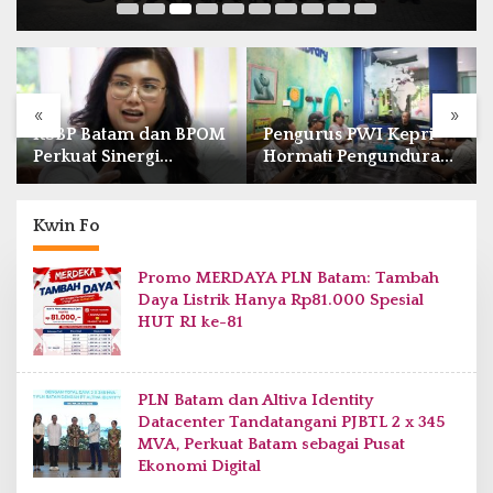
«
»
RSBP Batam dan BPOM
Pengurus PWI Kepri
Perkuat Sinergi
Hormati Pengunduran
Pengawasan Distribusi
Diri Anggota, Segera
Obat dan Pelayanan
Koordinasi
Kefarmasian
Administrasi ke Pusat
Kwin Fo
Promo MERDAYA PLN Batam: Tambah
Daya Listrik Hanya Rp81.000 Spesial
HUT RI ke-81
PLN Batam dan Altiva Identity
Datacenter Tandatangani PJBTL 2 x 345
MVA, Perkuat Batam sebagai Pusat
Ekonomi Digital