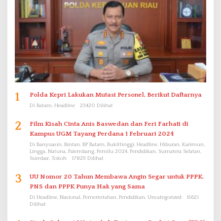
1
Polda Kepri Lakukan Mutasi Personel, Berikut Daftarnya
Di Batam, Headline
23420 Dilihat
2
Film Kisah Cinta Anis Baswedan dan Feri Farhati di
Kampus UGM Tayang Perdana 1 Februari 2024
Di Banyuasin, Bintan, BP Batam, Bukittinggi, Headline, Hiburan, Karimun,
Lingga, Natuna, Palembang, Pemilu 2024, Pendidikan, Sumatera Selatan,
Sumbar, Tokoh
17829 Dilihat
3
UU Nomor 20 Tahun Membawa Angin Segar untuk PPPK.
PNS dan PPPK Punya Hak yang Sama
Di Headline, Nasional, Pemerintahan, Pendidikan, Uncategorized
15621
Dilihat