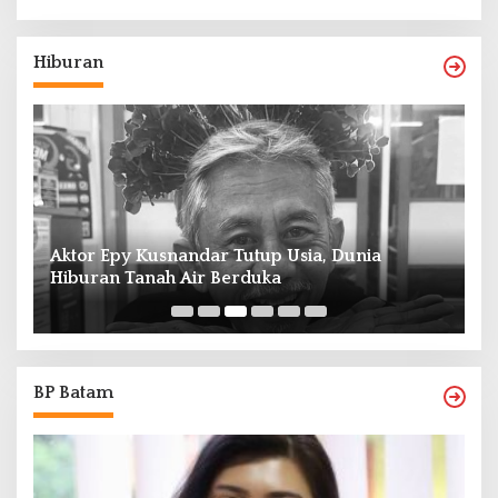
Hiburan
Aktor Epy Kusnandar Tutup Usia, Dunia
Hiburan Tanah Air Berduka
Ed
BP Batam