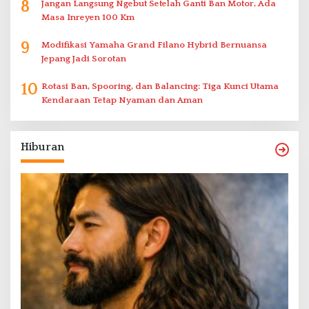
8
Jangan Langsung Ngebut Setelah Ganti Ban Motor, Ada
Masa Inreyen 100 Km
9
Modifikasi Yamaha Grand Filano Hybrid Bernuansa
Jepang Jadi Sorotan
10
Rotasi Ban, Spooring, dan Balancing: Tiga Kunci Utama
Kendaraan Tetap Nyaman dan Aman
Hiburan