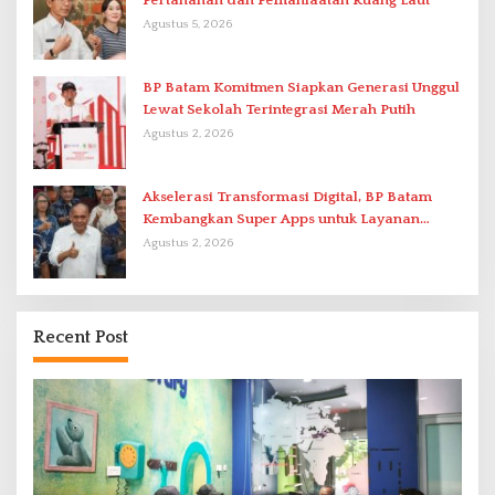
Pertanahan dan Pemanfaatan Ruang Laut
Agustus 5, 2026
BP Batam Komitmen Siapkan Generasi Unggul
Lewat Sekolah Terintegrasi Merah Putih
Agustus 2, 2026
Akselerasi Transformasi Digital, BP Batam
Kembangkan Super Apps untuk Layanan
Terpadu
Agustus 2, 2026
Recent Post