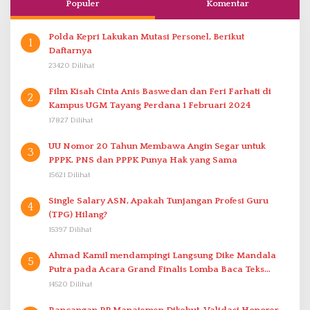
Populer
Komentar
Polda Kepri Lakukan Mutasi Personel, Berikut
1
Daftarnya
23420 Dilihat
Film Kisah Cinta Anis Baswedan dan Feri Farhati di
2
Kampus UGM Tayang Perdana 1 Februari 2024
17827 Dilihat
UU Nomor 20 Tahun Membawa Angin Segar untuk
3
PPPK. PNS dan PPPK Punya Hak yang Sama
15621 Dilihat
Single Salary ASN, Apakah Tunjangan Profesi Guru
4
(TPG) Hilang?
15397 Dilihat
Ahmad Kamil mendampingi Langsung Dike Mandala
5
Putra pada Acara Grand Finalis Lomba Baca Teks
Proklamasi Mirip Bung Karno di Bali
14520 Dilihat