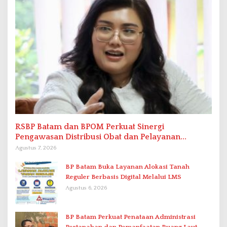
RSBP Batam dan BPOM Perkuat Sinergi
Pengawasan Distribusi Obat dan Pelayanan
Kefarmasian
Agustus 7, 2026
BP Batam Buka Layanan Alokasi Tanah
Reguler Berbasis Digital Melalui LMS
Agustus 6, 2026
BP Batam Perkuat Penataan Administrasi