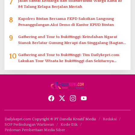
7
Jalan Santai Keluarga dan Silaturrahmi Warga Kana Rt
84 Talang Kelapa Berjalan Meriah
8
Kapolres Bintan Bersama FKPD Saksikan Langsung
Penanggulangan Aksi Demo di Kantor KPUD Bintan
9
Gathering and Tour to Bukittinggi: Keindahan Ngarai
Sianok Berlatar Gunung Merapi dan Singgalang (Bagian
2)
10
Gathering and Tour to Bukittinggi: Tim Dailykepri.com
Lakukan Tour Wisata ke Bukittinggi dan Sekitarnya
(Bagian 1)
Dailykepri.com Copyright © PT Danella Kreatif Media
Redaksi
SOP Perlindungan Wartawan
Kode Etik
Pedoman Pemberitaan Media Siber