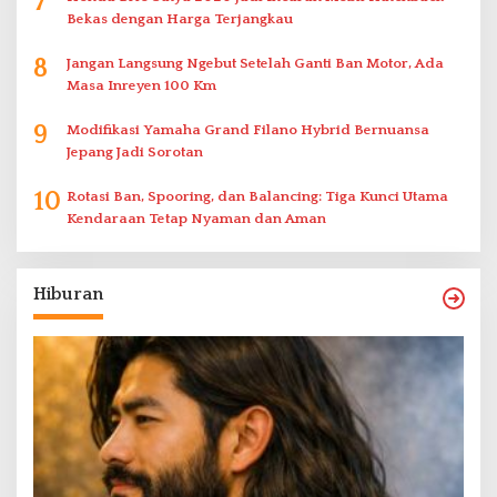
7
Bekas dengan Harga Terjangkau
8
Jangan Langsung Ngebut Setelah Ganti Ban Motor, Ada
Masa Inreyen 100 Km
9
Modifikasi Yamaha Grand Filano Hybrid Bernuansa
Jepang Jadi Sorotan
10
Rotasi Ban, Spooring, dan Balancing: Tiga Kunci Utama
Kendaraan Tetap Nyaman dan Aman
Hiburan