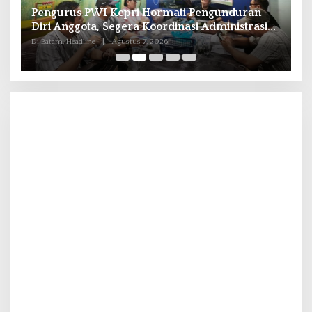
Pengurus PWI Kepri Hormati Pengunduran
K
Diri Anggota, Segera Koordinasi Administrasi
G
ke Pusat
S
Di Batam, Headline
|
Agustus 7, 2026
Di 