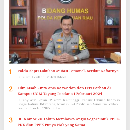
1
Polda Kepri Lakukan Mutasi Personel, Berikut Daftarnya
Di Batam, Headline
23420 Dilihat
2
Film Kisah Cinta Anis Baswedan dan Feri Farhati di
Kampus UGM Tayang Perdana 1 Februari 2024
Di Banyuasin, Bintan, BP Batam, Bukittinggi, Headline, Hiburan, Karimun,
Lingga, Natuna, Palembang, Pemilu 2024, Pendidikan, Sumatera Selatan,
Sumbar, Tokoh
17827 Dilihat
3
UU Nomor 20 Tahun Membawa Angin Segar untuk PPPK.
PNS dan PPPK Punya Hak yang Sama