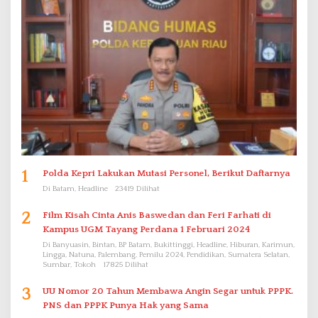
1
Polda Kepri Lakukan Mutasi Personel, Berikut Daftarnya
Di Batam, Headline
23419 Dilihat
2
Film Kisah Cinta Anis Baswedan dan Feri Farhati di
Kampus UGM Tayang Perdana 1 Februari 2024
Di Banyuasin, Bintan, BP Batam, Bukittinggi, Headline, Hiburan, Karimun,
Lingga, Natuna, Palembang, Pemilu 2024, Pendidikan, Sumatera Selatan,
Sumbar, Tokoh
17825 Dilihat
3
UU Nomor 20 Tahun Membawa Angin Segar untuk PPPK.
PNS dan PPPK Punya Hak yang Sama