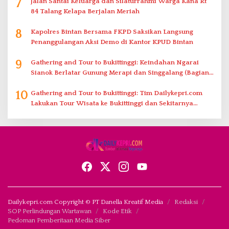
7
Jalan Santai Keluarga dan Silaturrahmi Warga Kana Rt
84 Talang Kelapa Berjalan Meriah
8
Kapolres Bintan Bersama FKPD Saksikan Langsung
Penanggulangan Aksi Demo di Kantor KPUD Bintan
9
Gathering and Tour to Bukittinggi: Keindahan Ngarai
Sianok Berlatar Gunung Merapi dan Singgalang (Bagian
2)
10
Gathering and Tour to Bukittinggi: Tim Dailykepri.com
Lakukan Tour Wisata ke Bukittinggi dan Sekitarnya
(Bagian 1)
Dailykepri.com Copyright © PT Danella Kreatif Media
Redaksi
SOP Perlindungan Wartawan
Kode Etik
Pedoman Pemberitaan Media Siber