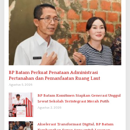
BP Batam Perkuat Penataan Administrasi
Pertanahan dan Pemanfaatan Ruang Laut
Agustus 5, 2026
BP Batam Komitmen Siapkan Generasi Unggul
Lewat Sekolah Terintegrasi Merah Putih
Agustus 2, 2026
Akselerasi Transformasi Digital, BP Batam