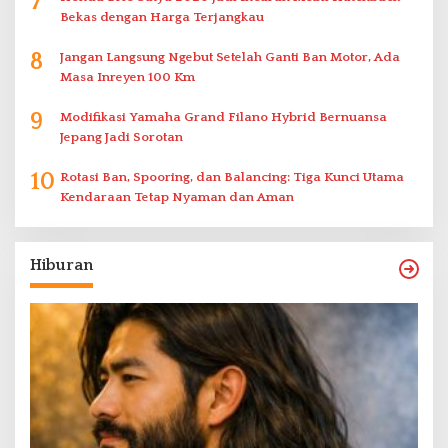
7
Bekas dengan Harga Terjangkau
8
Jangan Langsung Ngebut Setelah Ganti Ban Motor, Ada
Masa Inreyen 100 Km
9
Modifikasi Yamaha Grand Filano Hybrid Bernuansa
Jepang Jadi Sorotan
10
Rotasi Ban, Spooring, dan Balancing: Tiga Kunci Utama
Kendaraan Tetap Nyaman dan Aman
Hiburan