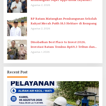
Kembangkan Super Apps untuk Layanan
Terpadu
Agustus 2, 2026
BP Batam Matangkan Pembangunan Sekolah
Rakyat Merah Putih 18,5 Hektare di Rempang
Agustus 2, 2026
Dinobatkan Best Place to Invest 2026,
Investasi Batam Tembus Rp69,3 Triliun dan
Ekonomi Tumbuh 6,76 Persen
Agustus 1, 2026
Recent Post