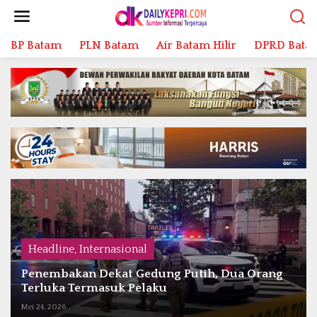
L
e
w
BP Batam
PLN Batam
Air Batam Hilir
DPRD Bata
a
t
i
k
e
k
o
n
t
e
n
Headline
,
Internasional
Penembakan Dekat Gedung Putih, Dua Orang
Terluka Termasuk Pelaku
Mei 24, 2026