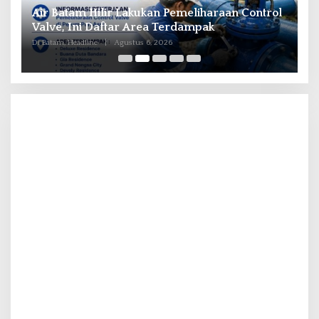
il
Air Batam Hilir Lakukan Pemeliharaan Control
B
ka
Valve, Ini Daftar Area Terdampak
P
Di Batam, Headline
|
Agustus 6, 2026
Di