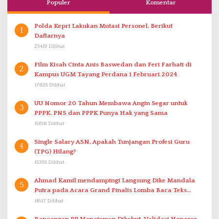
Populer
Komentar
Polda Kepri Lakukan Mutasi Personel, Berikut
1
Daftarnya
23419 Dilihat
Film Kisah Cinta Anis Baswedan dan Feri Farhati di
2
Kampus UGM Tayang Perdana 1 Februari 2024
17825 Dilihat
UU Nomor 20 Tahun Membawa Angin Segar untuk
3
PPPK. PNS dan PPPK Punya Hak yang Sama
15618 Dilihat
Single Salary ASN, Apakah Tunjangan Profesi Guru
4
(TPG) Hilang?
15395 Dilihat
Ahmad Kamil mendampingi Langsung Dike Mandala
5
Putra pada Acara Grand Finalis Lomba Baca Teks
Proklamasi Mirip Bung Karno di Bali
14517 Dilihat