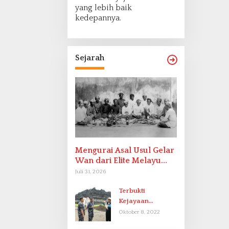
yang lebih baik
kedepannya.
Sejarah
Mengurai Asal Usul Gelar
Wan dari Elite Melayu
Hingga Populer di
Juli 31, 2026
Indonesia
Terbukti
Kejayaan
Indonesia pada
Oktober 8, 2022
Abad-9 Sebagai