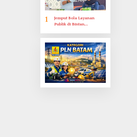
1
Jemput Bola Layanan
Publik di Bintan,
Ombudsman Kepri Serap
Keluhan Bansos hingga
Solar Nelayan