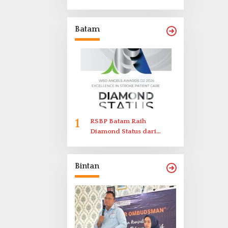
Laporkan Dugaan
Perlawanan ke Petugas di
Bukik Batarah
Batam
1
RSBP Batam Raih
Diamond Status dari
World Stroke Organization
untuk Penanganan Stroke
Berstandar Internasional
Bintan