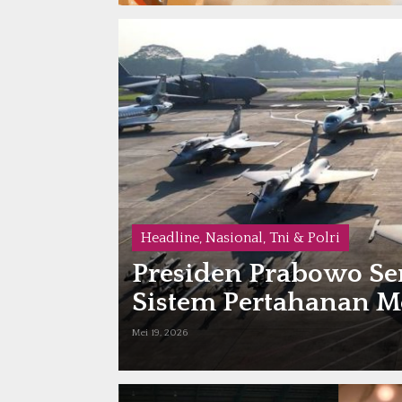
Headline
,
Nasional
,
Tni & Polri
Presiden Prabowo Se
Sistem Pertahanan 
Mei 19, 2026