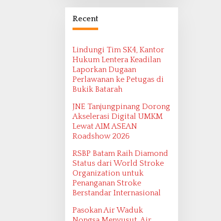
Bangsa Maritim
Ditemukan oleh
Recent
Ekspedisi Maritim
2022
Lindungi Tim SK4, Kantor
Hukum Lentera Keadilan
Laporkan Dugaan
Perlawanan ke Petugas di
Bukik Batarah
JNE Tanjungpinang Dorong
Akselerasi Digital UMKM
Lewat AIM ASEAN
Roadshow 2026
RSBP Batam Raih Diamond
Status dari World Stroke
Organization untuk
Penanganan Stroke
Berstandar Internasional
Pasokan Air Waduk
Nongsa Menyusut, Air