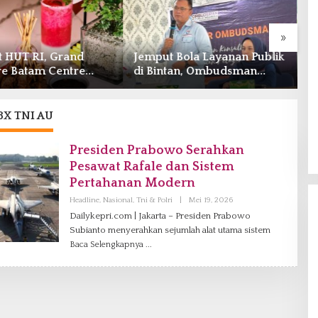
»
 Bola Layanan Publik
RSBP Batam dan BPOM
P
tan, Ombudsman
Perkuat Sinergi Pengawasan
H
Serap Keluhan Bansos
Distribusi Obat dan
A
 Solar Nelayan
Pelayanan Kefarmasian
A
 8X TNI AU
Presiden Prabowo Serahkan
Pesawat Rafale dan Sistem
Pertahanan Modern
Headline
,
Nasional
,
Tni & Polri
|
Mei 19, 2026
O
L
Dailykepri.com | Jakarta – Presiden Prabowo
E
Subianto menyerahkan sejumlah alat utama sistem
H
V
Baca Selengkapnya
A
N
I
A
G