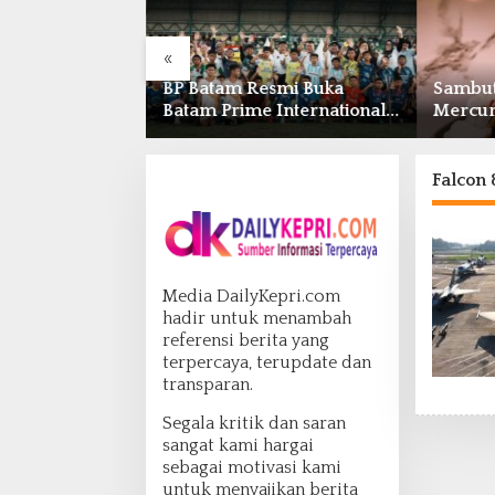
«
smi Buka
Sambut HUT RI, Grand
Jemput
International
Mercure Batam Centre
di Bin
tball Festival
Gelar Promo Kuliner
Kepri 
ion
‘Flavours of Nusantara’
hingga
 Abdul Jamal
Falcon
Media DailyKepri.com
hadir untuk menambah
referensi berita yang
terpercaya, terupdate dan
transparan.
Segala kritik dan saran
sangat kami hargai
sebagai motivasi kami
untuk menyajikan berita