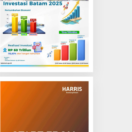
engurus PWI Kepri
Kasus Begal Ojol Batam
ormati Pengunduran Diri
Terungkap, Tim Gabungan
nggota, Segera Koordinasi
Polda Kepri Bekuk Pelaku di
dministrasi ke Pusat
Simpang Dam