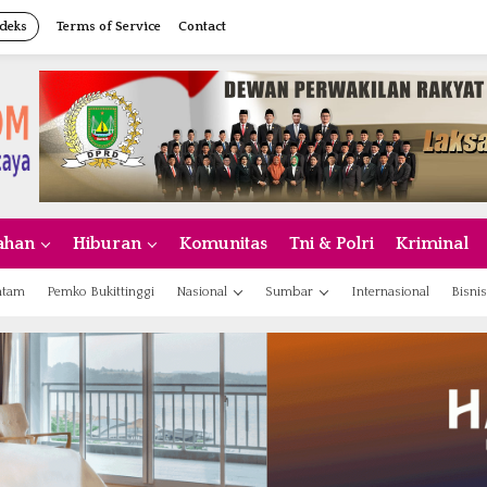
deks
Terms of Service
Contact
ahan
Hiburan
Komunitas
Tni & Polri
Kriminal
atam
Pemko Bukittinggi
Nasional
Sumbar
Internasional
Bisnis