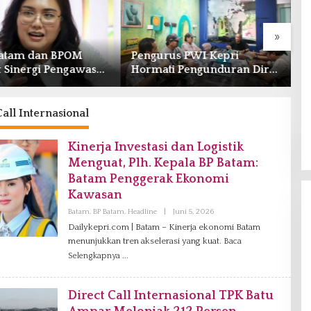
»
atam dan BPOM
Pengurus PWI Kepri
K
t Sinergi Pengawasan
Hormati Pengunduran Diri
T
usi Obat dan
Anggota, Segera Koordinasi
P
nan Kefarmasian
Administrasi ke Pusat
S
Call Internasional
Kinerja Investasi dan Logistik
Menguat, Plh. Kepala BP Batam:
Batam Penggerak Ekonomi
Kawasan
Batam
,
BP Batam
,
Headline
|
Juni 5, 2026
O
L
Dailykepri.com | Batam – Kinerja ekonomi Batam
E
menunjukkan tren akselerasi yang kuat.
H
Baca
A
Selengkapnya
D
M
I
N
Direct Call Internasional TPK Batu