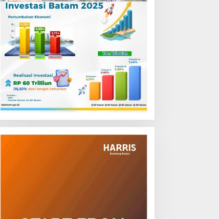
asus Begal Ojol Batam
BP Batam Buka Layanan
erungkap, Tim Gabungan
Alokasi Tanah Reguler
olda Kepri Bekuk Pelaku di
Berbasis Digital Melalui LMS
impang Dam