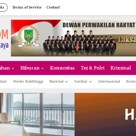
eks
Terms of Service
Contact
ahan
Hiburan
Komunitas
Tni & Polri
Kriminal
atam
Pemko Bukittinggi
Nasional
Sumbar
Internasional
Bisnis