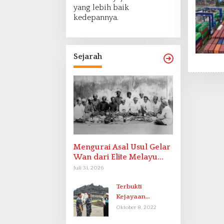
yang lebih baik
kedepannya.
Sejarah
Mengurai Asal Usul Gelar
Wan dari Elite Melayu
Hingga Populer di
Juli 31, 2026
Indonesia
Terbukti
Kejayaan
Indonesia pada
Oktober 8, 2022
Abad-9 Sebagai