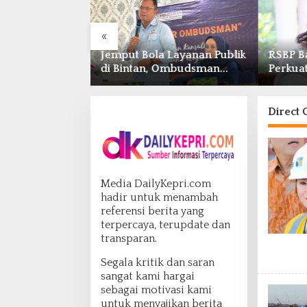
«
RI, Grand
Jemput Bola Layanan Publik
RSBP B
am Centre
di Bintan, Ombudsman
Perkua
 Kuliner
Kepri Serap Keluhan Bansos
Distrib
 Nusantara’
hingga Solar Nelayan
Pelaya
Direct 
Media DailyKepri.com
hadir untuk menambah
referensi berita yang
terpercaya, terupdate dan
transparan.
Segala kritik dan saran
sangat kami hargai
sebagai motivasi kami
untuk menyajikan berita