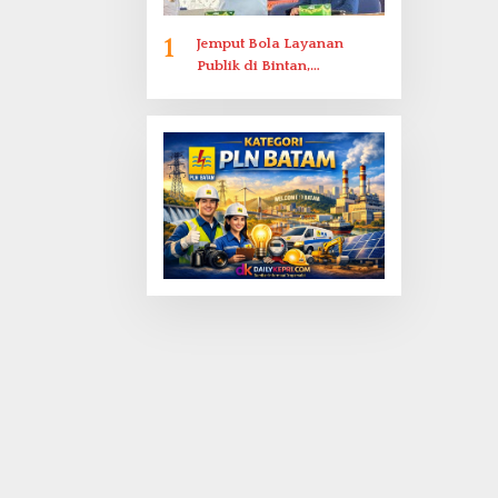
1
Jemput Bola Layanan
Publik di Bintan,
Ombudsman Kepri Serap
Keluhan Bansos hingga
Solar Nelayan