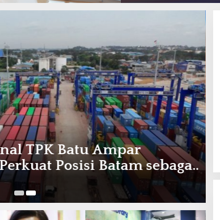
ional TPK Batu Ampar
K
Perkuat Posisi Batam sebagai
ional
Ju