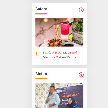
Memenuhi Undangan
Klarifikasi Polresta
Batam
Bukittinggi
1
Sambut HUT RI, Grand
Mercure Batam Centre
Gelar Promo Kuliner
‘Flavours of Nusantara’
Bintan