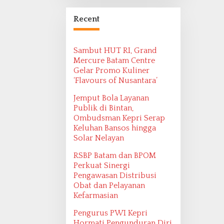
Bangsa Maritim
Ditemukan oleh
Recent
Ekspedisi Maritim
2022
Sambut HUT RI, Grand
Mercure Batam Centre
Gelar Promo Kuliner
‘Flavours of Nusantara’
Jemput Bola Layanan
Publik di Bintan,
Ombudsman Kepri Serap
Keluhan Bansos hingga
Solar Nelayan
RSBP Batam dan BPOM
Perkuat Sinergi
Pengawasan Distribusi
Obat dan Pelayanan
Kefarmasian
Pengurus PWI Kepri
Hormati Pengunduran Diri