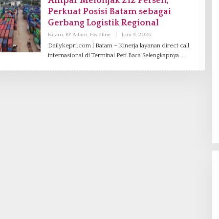
Ampar Melonjak 212 Persen,
Perkuat Posisi Batam sebagai
Gerbang Logistik Regional
Batam
,
BP Batam
,
Headline
|
Juni 3, 2026
O
L
Dailykepri.com | Batam – Kinerja layanan direct call
E
internasional di Terminal Peti
Baca Selengkapnya
H
A
D
M
I
N