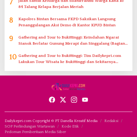
7
Jalan Santai Keluarga dan Silaturrahmi Warga Kana Rt
84 Talang Kelapa Berjalan Meriah
8
Kapolres Bintan Bersama FKPD Saksikan Langsung
Penanggulangan Aksi Demo di Kantor KPUD Bintan
9
Gathering and Tour to Bukittinggi: Keindahan Ngarai
Sianok Berlatar Gunung Merapi dan Singgalang (Bagian
2)
10
Gathering and Tour to Bukittinggi: Tim Dailykepri.com
Lakukan Tour Wisata ke Bukittinggi dan Sekitarnya
(Bagian 1)
Dailykepri.com Copyright © PT Danella Kreatif Media
Redaksi
SOP Perlindungan Wartawan
Kode Etik
Pedoman Pemberitaan Media Siber