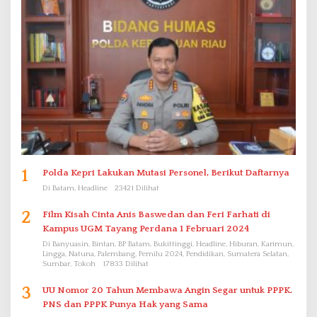
1
Polda Kepri Lakukan Mutasi Personel, Berikut Daftarnya
Di Batam, Headline
23421 Dilihat
2
Film Kisah Cinta Anis Baswedan dan Feri Farhati di
Kampus UGM Tayang Perdana 1 Februari 2024
Di Banyuasin, Bintan, BP Batam, Bukittinggi, Headline, Hiburan, Karimun,
Lingga, Natuna, Palembang, Pemilu 2024, Pendidikan, Sumatera Selatan,
Sumbar, Tokoh
17833 Dilihat
3
UU Nomor 20 Tahun Membawa Angin Segar untuk PPPK.
PNS dan PPPK Punya Hak yang Sama