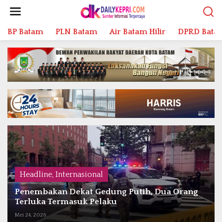
L
e
w
BP Batam
PLN Batam
Air Batam Hilir
DPRD Bata
a
t
i
k
e
k
o
n
t
e
n
Headline
,
Internasional
Penembakan Dekat Gedung Putih, Dua Orang
Terluka Termasuk Pelaku
Mei 24, 2026