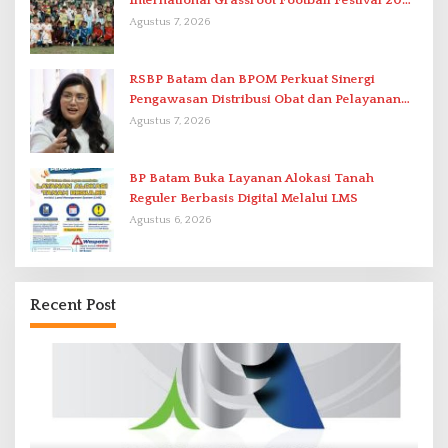
International Grassroot Football Festival 2026
di Stadion Temenggung Abdul Jamal
Agustus 7, 2026
RSBP Batam dan BPOM Perkuat Sinergi
Pengawasan Distribusi Obat dan Pelayanan
Kefarmasian
Agustus 7, 2026
BP Batam Buka Layanan Alokasi Tanah
Reguler Berbasis Digital Melalui LMS
Agustus 6, 2026
Recent Post