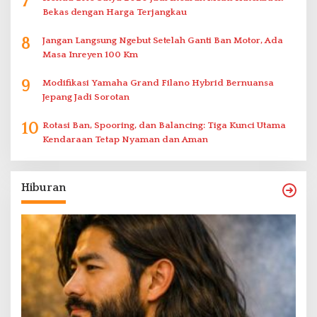
7
Bekas dengan Harga Terjangkau
8
Jangan Langsung Ngebut Setelah Ganti Ban Motor, Ada
Masa Inreyen 100 Km
9
Modifikasi Yamaha Grand Filano Hybrid Bernuansa
Jepang Jadi Sorotan
10
Rotasi Ban, Spooring, dan Balancing: Tiga Kunci Utama
Kendaraan Tetap Nyaman dan Aman
Hiburan