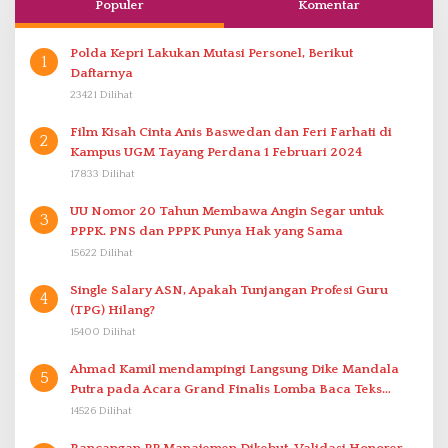
Populer
Komentar
Polda Kepri Lakukan Mutasi Personel, Berikut
1
Daftarnya
23421 Dilihat
Film Kisah Cinta Anis Baswedan dan Feri Farhati di
2
Kampus UGM Tayang Perdana 1 Februari 2024
17833 Dilihat
UU Nomor 20 Tahun Membawa Angin Segar untuk
3
PPPK. PNS dan PPPK Punya Hak yang Sama
15622 Dilihat
Single Salary ASN, Apakah Tunjangan Profesi Guru
4
(TPG) Hilang?
15400 Dilihat
Ahmad Kamil mendampingi Langsung Dike Mandala
5
Putra pada Acara Grand Finalis Lomba Baca Teks
Proklamasi Mirip Bung Karno di Bali
14526 Dilihat