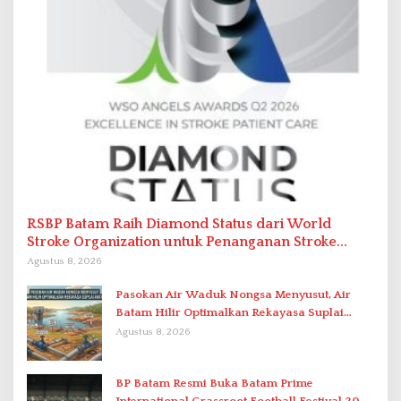
RSBP Batam Raih Diamond Status dari World
Stroke Organization untuk Penanganan Stroke
Berstandar Internasional
Agustus 8, 2026
Pasokan Air Waduk Nongsa Menyusut, Air
Batam Hilir Optimalkan Rekayasa Suplai
Antar-IPAM
Agustus 8, 2026
BP Batam Resmi Buka Batam Prime