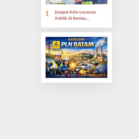
1
Jemput Bola Layanan
Publik di Bintan,
Ombudsman Kepri Serap
Keluhan Bansos hingga
Solar Nelayan