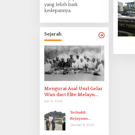
yang lebih baik
kedepannya.
Sejarah
Mengurai Asal Usul Gelar
Wan dari Elite Melayu
Hingga Populer di
Juli 31, 2026
Indonesia
Terbukti
Kejayaan
Indonesia pada
Oktober 8, 2022
Abad-9 Sebagai