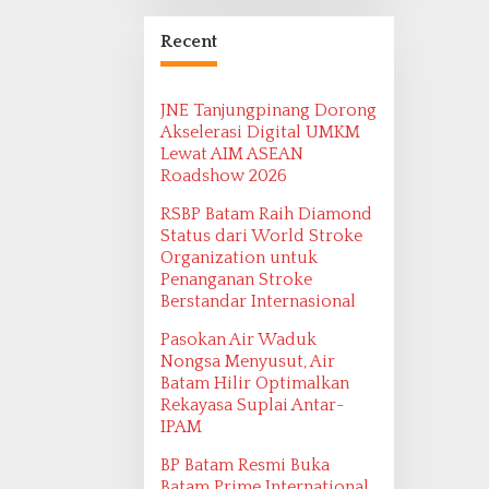
Bangsa Maritim
Ditemukan oleh
Recent
Ekspedisi Maritim
2022
JNE Tanjungpinang Dorong
Akselerasi Digital UMKM
Lewat AIM ASEAN
Roadshow 2026
RSBP Batam Raih Diamond
Status dari World Stroke
Organization untuk
Penanganan Stroke
Berstandar Internasional
Pasokan Air Waduk
Nongsa Menyusut, Air
Batam Hilir Optimalkan
Rekayasa Suplai Antar-
IPAM
BP Batam Resmi Buka
Batam Prime International