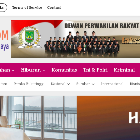
ks
Terms of Service
Contact
ahan
Hiburan
Komunitas
Tni & Polri
Kriminal
atam
Pemko Bukittinggi
Nasional
Sumbar
Internasional
Bisnis