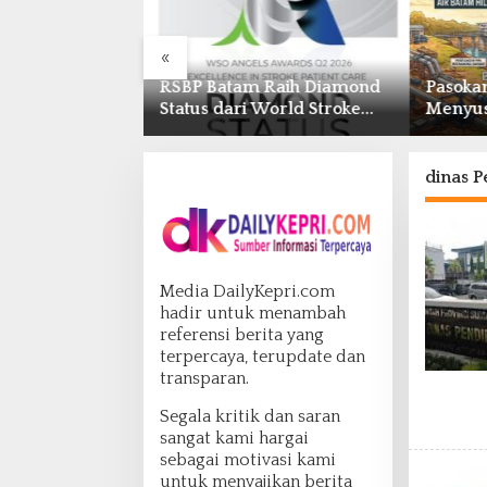
«
Raih Diamond
Pasokan Air Waduk Nongsa
BP Bat
World Stroke
Menyusut, Air Batam Hilir
Batam 
 untuk
Optimalkan Rekayasa Suplai
Grassro
Stroke
Antar-IPAM
2026 di
nternasional
Temeng
dinas P
Media DailyKepri.com
hadir untuk menambah
referensi berita yang
terpercaya, terupdate dan
transparan.
Segala kritik dan saran
sangat kami hargai
sebagai motivasi kami
untuk menyajikan berita