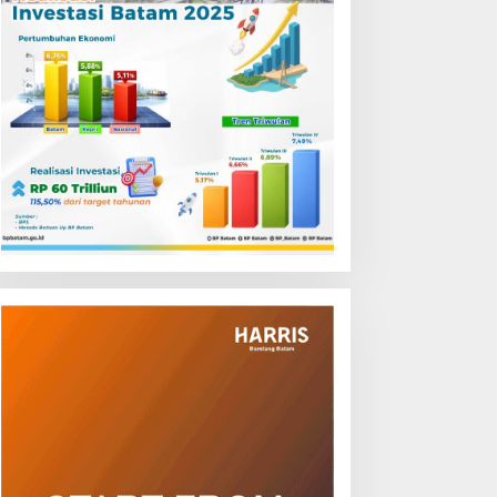
emput Bola Layanan Publik
RSBP Batam dan BPOM
i Bintan, Ombudsman
Perkuat Sinergi Pengawasan
epri Serap Keluhan Bansos
Distribusi Obat dan
ingga Solar Nelayan
Pelayanan Kefarmasian