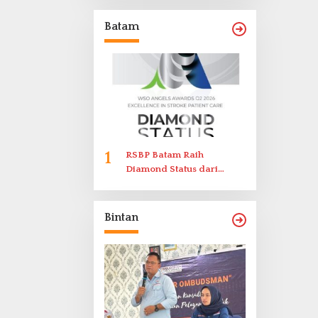
Memenuhi Undangan
Klarifikasi Polresta
Batam
Bukittinggi
1
RSBP Batam Raih
Diamond Status dari
World Stroke Organization
untuk Penanganan Stroke
Berstandar Internasional
Bintan