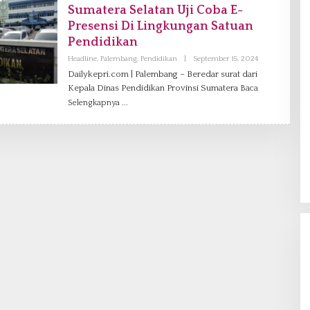
Sumatera Selatan Uji Coba E-
I
Presensi Di Lingkungan Satuan
Pendidikan
Headline
,
Palembang
,
Pendidikan
|
September 15, 2024
O
L
Dailykepri.com | Palembang – Beredar surat dari
E
Kepala Dinas Pendidikan Provinsi Sumatera
Baca
H
R
Selengkapnya
E
D
A
K
S
I