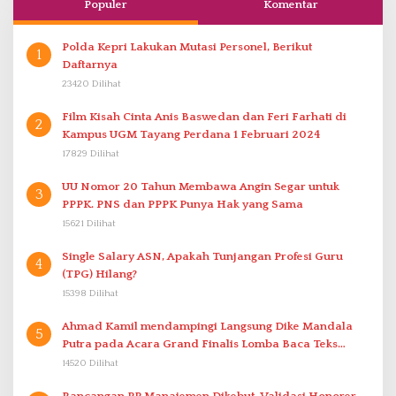
Populer
Komentar
Polda Kepri Lakukan Mutasi Personel, Berikut
1
Daftarnya
23420 Dilihat
Film Kisah Cinta Anis Baswedan dan Feri Farhati di
2
Kampus UGM Tayang Perdana 1 Februari 2024
17829 Dilihat
UU Nomor 20 Tahun Membawa Angin Segar untuk
3
PPPK. PNS dan PPPK Punya Hak yang Sama
15621 Dilihat
Single Salary ASN, Apakah Tunjangan Profesi Guru
4
(TPG) Hilang?
15398 Dilihat
Ahmad Kamil mendampingi Langsung Dike Mandala
5
Putra pada Acara Grand Finalis Lomba Baca Teks
Proklamasi Mirip Bung Karno di Bali
14520 Dilihat