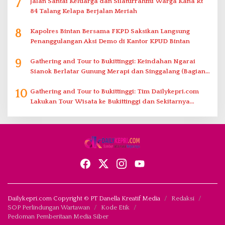
7
Jalan Santai Keluarga dan Silaturrahmi Warga Kana Rt
84 Talang Kelapa Berjalan Meriah
8
Kapolres Bintan Bersama FKPD Saksikan Langsung
Penanggulangan Aksi Demo di Kantor KPUD Bintan
9
Gathering and Tour to Bukittinggi: Keindahan Ngarai
Sianok Berlatar Gunung Merapi dan Singgalang (Bagian
2)
10
Gathering and Tour to Bukittinggi: Tim Dailykepri.com
Lakukan Tour Wisata ke Bukittinggi dan Sekitarnya
(Bagian 1)
Dailykepri.com Copyright © PT Danella Kreatif Media
Redaksi
SOP Perlindungan Wartawan
Kode Etik
Pedoman Pemberitaan Media Siber