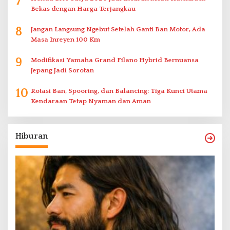
7
Bekas dengan Harga Terjangkau
8
Jangan Langsung Ngebut Setelah Ganti Ban Motor, Ada
Masa Inreyen 100 Km
9
Modifikasi Yamaha Grand Filano Hybrid Bernuansa
Jepang Jadi Sorotan
10
Rotasi Ban, Spooring, dan Balancing: Tiga Kunci Utama
Kendaraan Tetap Nyaman dan Aman
Hiburan