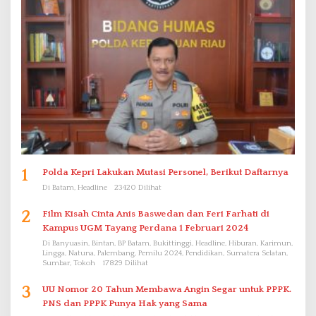
1
Polda Kepri Lakukan Mutasi Personel, Berikut Daftarnya
Di Batam, Headline
23420 Dilihat
2
Film Kisah Cinta Anis Baswedan dan Feri Farhati di
Kampus UGM Tayang Perdana 1 Februari 2024
Di Banyuasin, Bintan, BP Batam, Bukittinggi, Headline, Hiburan, Karimun,
Lingga, Natuna, Palembang, Pemilu 2024, Pendidikan, Sumatera Selatan,
Sumbar, Tokoh
17829 Dilihat
3
UU Nomor 20 Tahun Membawa Angin Segar untuk PPPK.
PNS dan PPPK Punya Hak yang Sama