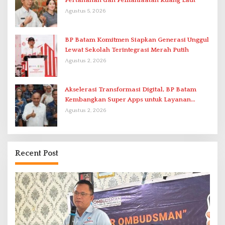
Pertanahan dan Pemanfaatan Ruang Laut
Agustus 5, 2026
BP Batam Komitmen Siapkan Generasi Unggul
Lewat Sekolah Terintegrasi Merah Putih
Agustus 2, 2026
Akselerasi Transformasi Digital, BP Batam
Kembangkan Super Apps untuk Layanan
Terpadu
Agustus 2, 2026
Recent Post