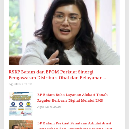
RSBP Batam dan BPOM Perkuat Sinergi
Pengawasan Distribusi Obat dan Pelayanan
Kefarmasian
Agustus 7, 2026
BP Batam Buka Layanan Alokasi Tanah
Reguler Berbasis Digital Melalui LMS
Agustus 6, 2026
BP Batam Perkuat Penataan Administrasi