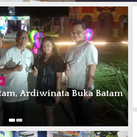
n
tam, Ardiwinata Buka Batam
Apr