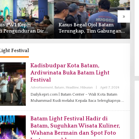
»
us PWI Kepri
Kasus Begal Ojol Batam
B
i Pengunduran Diri
Terungkap, Tim Gabungan
A
, Segera Koordinasi
Polda Kepri Bekuk Pelaku di
B
trasi ke Pusat
Simpang Dam
ight Festival
Kadisbudpar Kota Batam,
Ardiwinata Buka Batam Light
Festival
Advertisement
,
Batam
,
Headline
,
Hiburan
|
April 7, 2024
O
L
Dailykepri.com | Batam Center – Wali Kota Batam
E
Muhammad Rudi melalui Kepala
Baca Selengkapnya
H
R
E
D
Batam Light Festival Hadir di
A
K
Batam, Suguhkan Wisata Kuliner,
S
I
Wahana Bermain dan Spot Foto