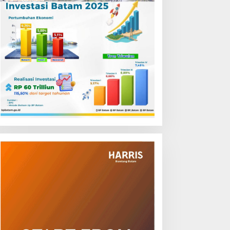
P Batam Buka Layanan
Waspadai Modus Penipuan
lokasi Tanah Reguler
Online, Disdukcapil Batam
erbasis Digital Melalui LMS
Tegaskan Aktivasi IKD Wajib
Tatap Muka