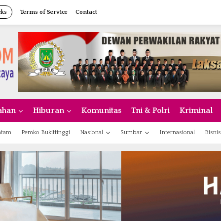
eks
Terms of Service
Contact
ahan
Hiburan
Komunitas
Tni & Polri
Kriminal
atam
Pemko Bukittinggi
Nasional
Sumbar
Internasional
Bisnis