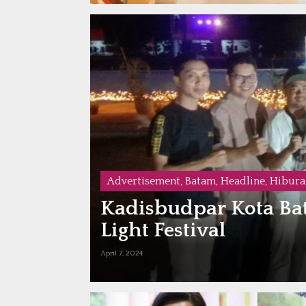
Advertisement
,
Batam
,
Headline
,
Hibura
uhkan
Kadisbudpar Kota Ba
t Foto
Light Festival
April 7, 2024