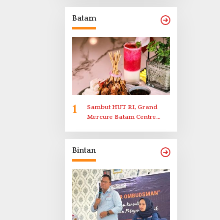
Memenuhi Undangan
Klarifikasi Polresta
Batam
Bukittinggi
1
Sambut HUT RI, Grand
Mercure Batam Centre
Gelar Promo Kuliner
‘Flavours of Nusantara’
Bintan