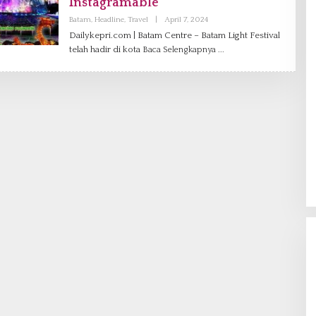
Instagramable
Batam
,
Headline
,
Travel
|
April 7, 2024
O
L
Dailykepri.com | Batam Centre – Batam Light Festival
E
telah hadir di kota
Baca Selengkapnya
H
A
D
M
I
N