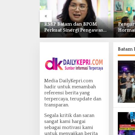
«
Layanan Publik
RSBP Batam dan BPOM
Pengur
Ombudsman
Perkuat Sinergi Pengawasan
Hormat
 Keluhan Bansos
Distribusi Obat dan
Anggota
 Nelayan
Pelayanan Kefarmasian
Adminis
Batam L
Media DailyKepri.com
hadir untuk menambah
referensi berita yang
terpercaya, terupdate dan
transparan.
Segala kritik dan saran
sangat kami hargai
sebagai motivasi kami
untuk menyajikan berita