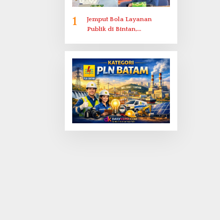
1
Jemput Bola Layanan
Publik di Bintan,
Ombudsman Kepri Serap
Keluhan Bansos hingga
Solar Nelayan