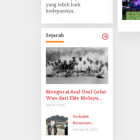
yang lebih baik
kedepannya.
Sejarah
Mengurai Asal Usul Gelar
Wan dari Elite Melayu
Hingga Populer di
Juli 31, 2026
Indonesia
Terbukti
Kejayaan
Indonesia pada
Oktober 8, 2022
Abad-9 Sebagai