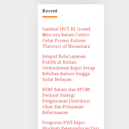
Bangsa Maritim
Ditemukan oleh
Recent
Ekspedisi Maritim
2022
Sambut HUT RI, Grand
Mercure Batam Centre
Gelar Promo Kuliner
‘Flavours of Nusantara’
Jemput Bola Layanan
Publik di Bintan,
Ombudsman Kepri Serap
Keluhan Bansos hingga
Solar Nelayan
RSBP Batam dan BPOM
Perkuat Sinergi
Pengawasan Distribusi
Obat dan Pelayanan
Kefarmasian
Pengurus PWI Kepri
Hormati Pengunduran Diri