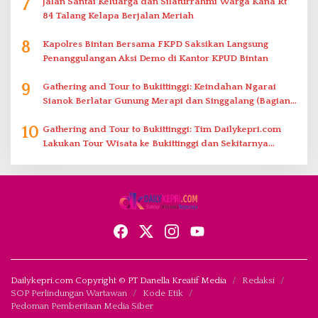
7
Jalan Santai Keluarga dan Silaturrahmi Warga Kana Rt
84 Talang Kelapa Berjalan Meriah
8
Kapolres Bintan Bersama FKPD Saksikan Langsung
Penanggulangan Aksi Demo di Kantor KPUD Bintan
9
Gathering and Tour to Bukittinggi: Keindahan Ngarai
Sianok Berlatar Gunung Merapi dan Singgalang (Bagian
2)
10
Gathering and Tour to Bukittinggi: Tim Dailykepri.com
Lakukan Tour Wisata ke Bukittinggi dan Sekitarnya
(Bagian 1)
Dailykepri.com Copyright © PT Danella Kreatif Media
Redaksi
SOP Perlindungan Wartawan
Kode Etik
Pedoman Pemberitaan Media Siber