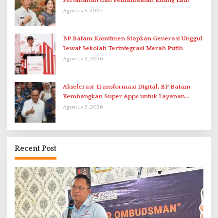
Pertanahan dan Pemanfaatan Ruang Laut
Agustus 5, 2026
BP Batam Komitmen Siapkan Generasi Unggul
Lewat Sekolah Terintegrasi Merah Putih
Agustus 2, 2026
Akselerasi Transformasi Digital, BP Batam
Kembangkan Super Apps untuk Layanan
Terpadu
Agustus 2, 2026
Recent Post