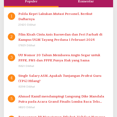
Populer
Komentar
Polda Kepri Lakukan Mutasi Personel, Berikut
1
Daftarnya
23420 Dilihat
Film Kisah Cinta Anis Baswedan dan Feri Farhati di
2
Kampus UGM Tayang Perdana 1 Februari 2024
17829 Dilihat
UU Nomor 20 Tahun Membawa Angin Segar untuk
3
PPPK. PNS dan PPPK Punya Hak yang Sama
15621 Dilihat
Single Salary ASN, Apakah Tunjangan Profesi Guru
4
(TPG) Hilang?
15398 Dilihat
Ahmad Kamil mendampingi Langsung Dike Mandala
5
Putra pada Acara Grand Finalis Lomba Baca Teks
Proklamasi Mirip Bung Karno di Bali
14520 Dilihat