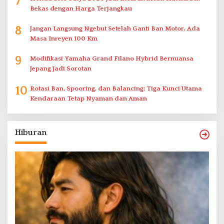
7
Bekas dengan Harga Terjangkau
8
Jangan Langsung Ngebut Setelah Ganti Ban Motor, Ada
Masa Inreyen 100 Km
9
Modifikasi Yamaha Grand Filano Hybrid Bernuansa
Jepang Jadi Sorotan
10
Rotasi Ban, Spooring, dan Balancing: Tiga Kunci Utama
Kendaraan Tetap Nyaman dan Aman
Hiburan