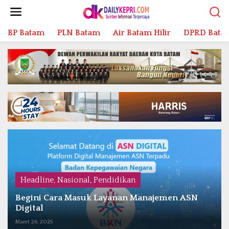
L
e
w
BP Batam
PLN Batam
Air Batam Hilir
DPRD Bata
a
t
i
k
e
k
o
n
t
e
n
Headline
,
Nasional
,
Pendidikan
Begini Cara Masuk Layanan Manajemen ASN
Digital
Maret 26, 2025