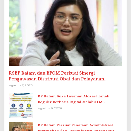
RSBP Batam dan BPOM Perkuat Sinergi
Pengawasan Distribusi Obat dan Pelayanan
Kefarmasian
Agustus 7, 2026
BP Batam Buka Layanan Alokasi Tanah
Reguler Berbasis Digital Melalui LMS
Agustus 6, 2026
BP Batam Perkuat Penataan Administrasi