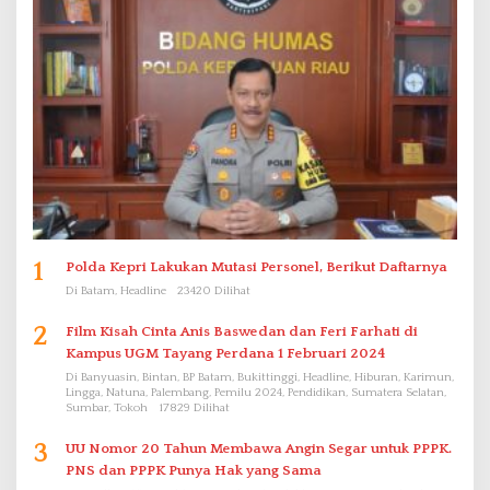
1
Polda Kepri Lakukan Mutasi Personel, Berikut Daftarnya
Di Batam, Headline
23420 Dilihat
2
Film Kisah Cinta Anis Baswedan dan Feri Farhati di
Kampus UGM Tayang Perdana 1 Februari 2024
Di Banyuasin, Bintan, BP Batam, Bukittinggi, Headline, Hiburan, Karimun,
Lingga, Natuna, Palembang, Pemilu 2024, Pendidikan, Sumatera Selatan,
Sumbar, Tokoh
17829 Dilihat
3
UU Nomor 20 Tahun Membawa Angin Segar untuk PPPK.
PNS dan PPPK Punya Hak yang Sama