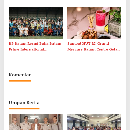
Organization untuk
Optimalkan Rekayasa Suplai
Penanganan Stroke
Antar-IPAM
Berstandar Internasional
BP Batam Resmi Buka Batam
Sambut HUT RI, Grand
Prime International
Mercure Batam Centre Gelar
Grassroot Football Festival
Promo Kuliner ‘Flavours of
2026 di Stadion Temenggung
Nusantara’
Abdul Jamal
Komentar
Umpan Berita