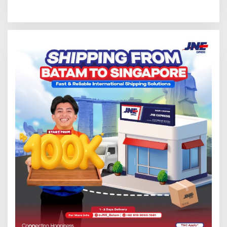
Grassroot Football Festival
Promo Kuliner ‘Flavours of
2026 di Stadion Temenggung
Nusantara’
Abdul Jamal