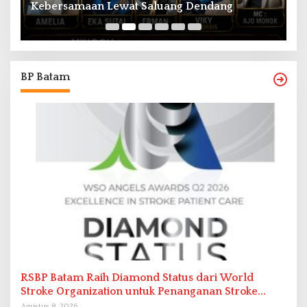
Kebersamaan Lewat Saluang Dendang
H
BP Batam
RSBP Batam Raih Diamond Status dari World
Stroke Organization untuk Penanganan Stroke
Berstandar Internasional
Agustus 8, 2026