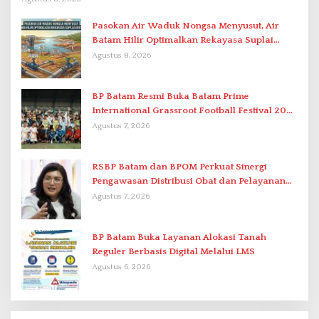
Pasokan Air Waduk Nongsa Menyusut, Air
Batam Hilir Optimalkan Rekayasa Suplai
Antar-IPAM
Agustus 8, 2026
BP Batam Resmi Buka Batam Prime
International Grassroot Football Festival 2026
di Stadion Temenggung Abdul Jamal
Agustus 7, 2026
RSBP Batam dan BPOM Perkuat Sinergi
Pengawasan Distribusi Obat dan Pelayanan
Kefarmasian
Agustus 7, 2026
BP Batam Buka Layanan Alokasi Tanah
Reguler Berbasis Digital Melalui LMS
Agustus 6, 2026