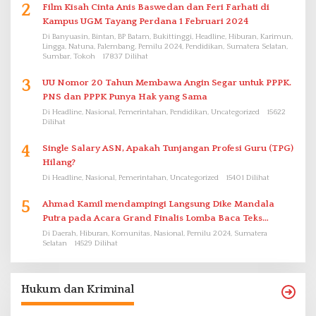
2
Film Kisah Cinta Anis Baswedan dan Feri Farhati di
Kampus UGM Tayang Perdana 1 Februari 2024
Di Banyuasin, Bintan, BP Batam, Bukittinggi, Headline, Hiburan, Karimun,
Lingga, Natuna, Palembang, Pemilu 2024, Pendidikan, Sumatera Selatan,
Sumbar, Tokoh
17837 Dilihat
3
UU Nomor 20 Tahun Membawa Angin Segar untuk PPPK.
PNS dan PPPK Punya Hak yang Sama
Di Headline, Nasional, Pemerintahan, Pendidikan, Uncategorized
15622
Dilihat
4
Single Salary ASN, Apakah Tunjangan Profesi Guru (TPG)
Hilang?
Di Headline, Nasional, Pemerintahan, Uncategorized
15401 Dilihat
5
Ahmad Kamil mendampingi Langsung Dike Mandala
Putra pada Acara Grand Finalis Lomba Baca Teks
Proklamasi Mirip Bung Karno di Bali
Di Daerah, Hiburan, Komunitas, Nasional, Pemilu 2024, Sumatera
Selatan
14529 Dilihat
Hukum dan Kriminal