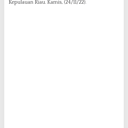
Kepulauan Riau. Kamis, (24/11/22).
a
a
n