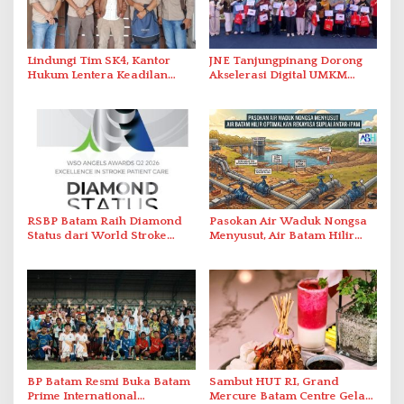
Lindungi Tim SK4, Kantor
JNE Tanjungpinang Dorong
Hukum Lentera Keadilan
Akselerasi Digital UMKM
Laporkan Dugaan
Lewat AIM ASEAN Roadshow
Perlawanan ke Petugas di
2026
Bukik Batarah
RSBP Batam Raih Diamond
Pasokan Air Waduk Nongsa
Status dari World Stroke
Menyusut, Air Batam Hilir
Organization untuk
Optimalkan Rekayasa Suplai
Penanganan Stroke
Antar-IPAM
Berstandar Internasional
BP Batam Resmi Buka Batam
Sambut HUT RI, Grand
Prime International
Mercure Batam Centre Gelar