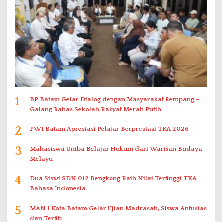
1
BP Batam Gelar Dialog dengan Masyarakat Rempang –
Galang Bahas Sekolah Rakyat Merah Putih
2
PWI Batam Apresiasi Pelajar Berprestasi TKA 2026
3
Mahasiswa Uniba Belajar Hukum dari Warisan Budaya
Melayu
4
Dua Siswi SDN 012 Bengkong Raih Nilai Tertinggi TKA
Bahasa Indonesia
5
MAN 1 Kota Batam Gelar Ujian Madrasah, Siswa Antusias
dan Tertib