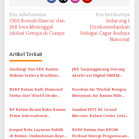
N
Pos sebelumnya
Pos berikutnya
1360 Rumah Hancur dan
Indarung I
a
268 Jiwa Meninggal
Direkomedasikan
v
Akibat Gempa di Cianjur
Sebagai Cagar Budaya
Nasional
i
g
Artikel Terkait
a
s
Lindungi Tim SK4, Kantor
JNE Tanjungpinang Dorong
i
Hukum Lentera Keadilan
Akselerasi Digital UMKM
Laporkan Dugaan
Lewat AIM ASEAN Roadshow
p
Perlawanan ke Petugas di
2026
RSBP Batam Raih Diamond
Pasokan Air Waduk Nongsa
o
Bukik Batarah
Status dari World Stroke
Menyusut, Air Batam Hilir
s
Organization untuk
Optimalkan Rekayasa Suplai
Penanganan Stroke
Antar-IPAM
BP Batam Resmi Buka Batam
Sambut HUT RI, Grand
Berstandar Internasional
Prime International
Mercure Batam Centre Gelar
Grassroot Football Festival
Promo Kuliner ‘Flavours of
2026 di Stadion Temenggung
Nusantara’
Jemput Bola Layanan Publik
RSBP Batam dan BPOM
Abdul Jamal
di Bintan, Ombudsman Kepri
Perkuat Sinergi Pengawasan