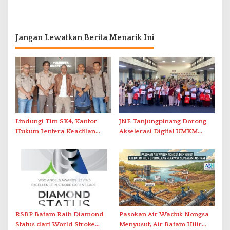
Jangan Lewatkan Berita Menarik Ini
Lindungi Tim SK4, Kantor
JNE Tanjungpinang Dorong
Hukum Lentera Keadilan
Akselerasi Digital UMKM
Laporkan Dugaan
Lewat AIM ASEAN Roadshow
Perlawanan ke Petugas di
2026
Bukik Batarah
RSBP Batam Raih Diamond
Pasokan Air Waduk Nongsa
Status dari World Stroke
Menyusut, Air Batam Hilir