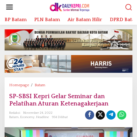
L
e
w
BP Batam
PLN Batam
Air Batam Hilir
DPRD Bata
a
t
i
k
e
k
o
n
t
e
n
Homepage
/
Batam
S
P
SP-SBSI Kepri Gelar Seminar dan
-
Pelatihan Aturan Ketenagakerjaan
S
B
Redaksi
November 24, 2022
S
Batam
,
Economy
,
Headline
954 Dilihat
I
K
e