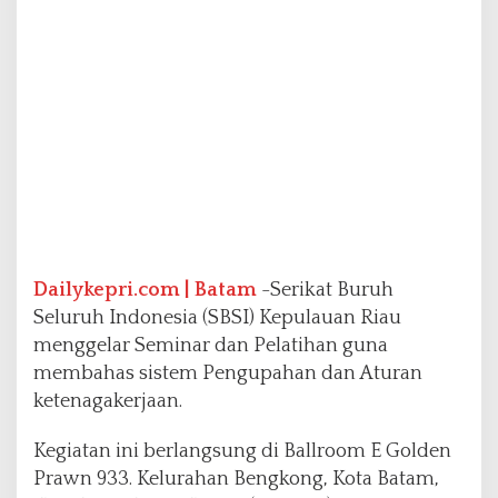
t
i
h
a
n
A
t
u
r
a
n
K
e
Dailykepri.com | Batam
-Serikat Buruh
t
e
Seluruh Indonesia (SBSI) Kepulauan Riau
n
menggelar Seminar dan Pelatihan guna
a
membahas sistem Pengupahan dan Aturan
g
ketenagakerjaan.
a
k
e
Kegiatan ini berlangsung di Ballroom E Golden
r
Prawn 933. Kelurahan Bengkong, Kota Batam,
j